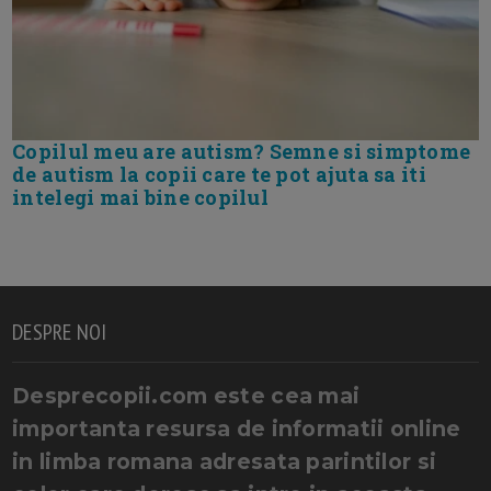
Copilul meu are autism? Semne si simptome
de autism la copii care te pot ajuta sa iti
intelegi mai bine copilul
DESPRE NOI
Desprecopii.com este cea mai
importanta resursa de informatii online
in limba romana adresata parintilor si