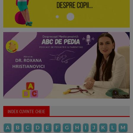
INDEX CUVINTE CHEIE
A
B
C
D
E
F
G
H
I
J
K
L
M