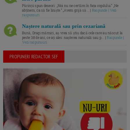
Părinții spun deseori: „Noi nu ne certăm în fața copilului.” „Ne
abținem, ca să fie liniște.” „Avem grijă să... |
Raspunde | Vezi
raspunsuri
Naștere naturală sau prin cezariană
Bună, Dragi mămici, aș vrea să știu dacă cele care au născut la
peste 38 de ani, ce ați ales: nașterea naturală sau p... |
Raspunde |
Vezi raspunsuri
PROPUNERI REDACTOR SEF