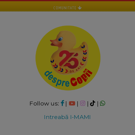
COMUNITATE
Follow us:
|
|
|
|
Intreabă I-MAMI