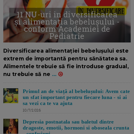
11 NU-uri in diversificarea
și alimentația bebelușului -
conform Academiei de
Pediatrie
16/7/2026
AUTOR: EDITOR DC.
Diversificarea alimentației bebelușului este
extrem de importantă pentru sănătatea sa.
Alimentele trebuie să fie introduse gradual,
nu trebuie să ne
...
Primul an de viață al bebelușului: Avem cate
un sfat important pentru fiecare luna - si ai
sa vezi ca te va ajuta
10/7/2026
Depresia postnatala sau baletul dintre
dragoste, emotii, hormoni si oboseala crunta
- confesiuni