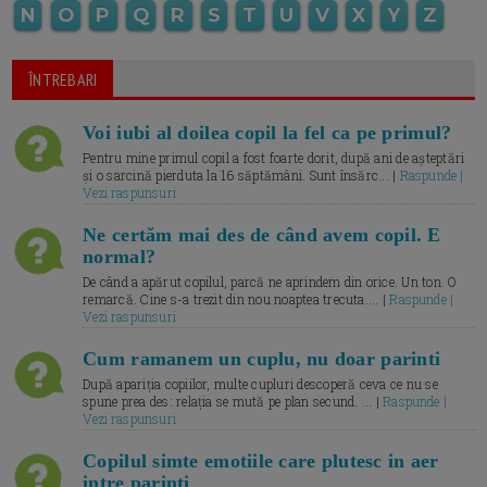
N
O
P
Q
R
S
T
U
V
X
Y
Z
ÎNTREBARI
Voi iubi al doilea copil la fel ca pe primul?
Pentru mine primul copil a fost foarte dorit, după ani de așteptări
și o sarcină pierduta la 16 săptămâni. Sunt însărc... |
Raspunde |
Vezi raspunsuri
Ne certăm mai des de când avem copil. E
normal?
De când a apărut copilul, parcă ne aprindem din orice. Un ton. O
remarcă. Cine s-a trezit din nou noaptea trecuta.... |
Raspunde |
Vezi raspunsuri
Cum ramanem un cuplu, nu doar parinti
După apariția copiilor, multe cupluri descoperă ceva ce nu se
spune prea des: relația se mută pe plan secund. ... |
Raspunde |
Vezi raspunsuri
Copilul simte emotiile care plutesc in aer
intre parinti