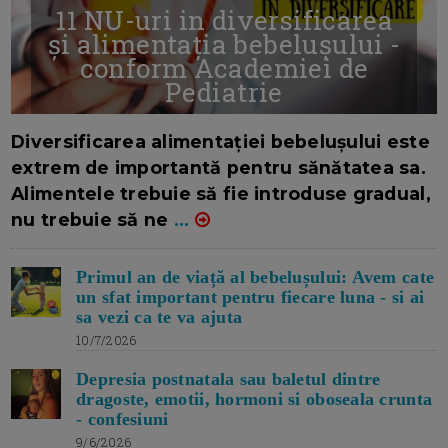
11 NU-uri in diversificarea
și alimentația bebelușului -
conform Academiei de
Pediatrie
16/7/2026
AUTOR: EDITOR DC.
Diversificarea alimentației bebelușului este
extrem de importantă pentru sănătatea sa.
Alimentele trebuie să fie introduse gradual,
nu trebuie să ne
...
Primul an de viață al bebelușului: Avem cate
un sfat important pentru fiecare luna - si ai
sa vezi ca te va ajuta
10/7/2026
Depresia postnatala sau baletul dintre
dragoste, emotii, hormoni si oboseala crunta
- confesiuni
9/6/2026