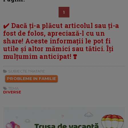
1
✔️ Dacă ți-a plăcut articolul sau ți-a
fost de folos, apreciază-l cu un
share! Aceste informații le pot fi
utile și altor mămici sau tătici. Îți
mulțumim anticipat! ❣️
SUBIECTE TRATATE:
PROBLEME IN FAMILIE
TEMA:
DIVERSE