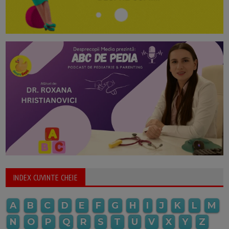
INDEX CUVINTE CHEIE
A
B
C
D
E
F
G
H
I
J
K
L
M
N
O
P
Q
R
S
T
U
V
X
Y
Z