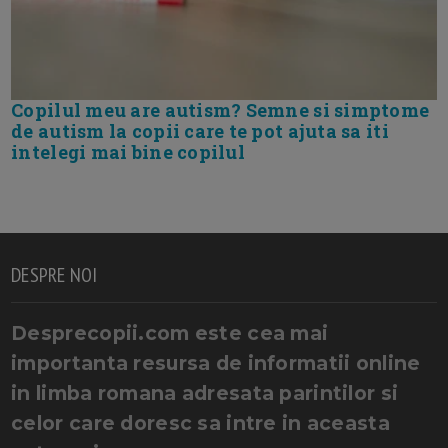
Copilul meu are autism? Semne si simptome
de autism la copii care te pot ajuta sa iti
intelegi mai bine copilul
DESPRE NOI
Desprecopii.com este cea mai
importanta resursa de informatii online
in limba romana adresata parintilor si
celor care doresc sa intre in aceasta