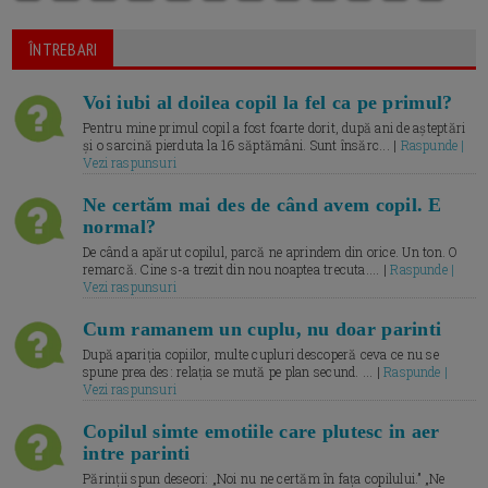
ÎNTREBARI
Voi iubi al doilea copil la fel ca pe primul?
Pentru mine primul copil a fost foarte dorit, după ani de așteptări
și o sarcină pierduta la 16 săptămâni. Sunt însărc... |
Raspunde |
Vezi raspunsuri
Ne certăm mai des de când avem copil. E
normal?
De când a apărut copilul, parcă ne aprindem din orice. Un ton. O
remarcă. Cine s-a trezit din nou noaptea trecuta.... |
Raspunde |
Vezi raspunsuri
Cum ramanem un cuplu, nu doar parinti
După apariția copiilor, multe cupluri descoperă ceva ce nu se
spune prea des: relația se mută pe plan secund. ... |
Raspunde |
Vezi raspunsuri
Copilul simte emotiile care plutesc in aer
intre parinti
Părinții spun deseori: „Noi nu ne certăm în fața copilului.” „Ne