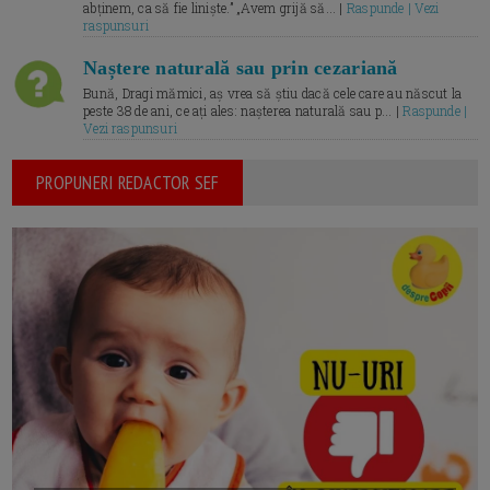
abținem, ca să fie liniște.” „Avem grijă să... |
Raspunde | Vezi
raspunsuri
Naștere naturală sau prin cezariană
Bună, Dragi mămici, aș vrea să știu dacă cele care au născut la
peste 38 de ani, ce ați ales: nașterea naturală sau p... |
Raspunde |
Vezi raspunsuri
PROPUNERI REDACTOR SEF