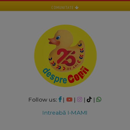
COMUNITATE
Follow us:
|
|
|
|
Intreabă I-MAMI