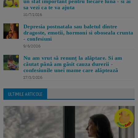
un sfat important pentru fiecare luna - si ai
sa vezi ca te va ajuta
10/7/2026
Depresia postnatala sau baletul dintre
dragoste, emotii, hormoni si oboseala crunta
- confesiuni
9/6/2026
Nu am vrut să renunț la alăptare. Si am
căutat până am găsit cauza durerii -
confesiunile unei mame care alăptează
27/3/2026
ULTIMILE ARTICOLE