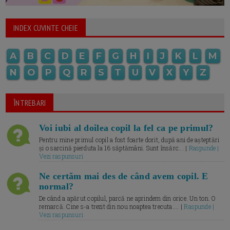
INDEX CUVINTE CHEIE
A
B
C
D
E
F
G
H
I
J
K
L
M
N
O
P
Q
R
S
T
U
V
X
Y
Z
ÎNTREBARI
Voi iubi al doilea copil la fel ca pe primul?
Pentru mine primul copil a fost foarte dorit, după ani de așteptări
și o sarcină pierduta la 16 săptămâni. Sunt însărc... |
Raspunde |
Vezi raspunsuri
Ne certăm mai des de când avem copil. E
normal?
De când a apărut copilul, parcă ne aprindem din orice. Un ton. O
remarcă. Cine s-a trezit din nou noaptea trecuta.... |
Raspunde |
Vezi raspunsuri