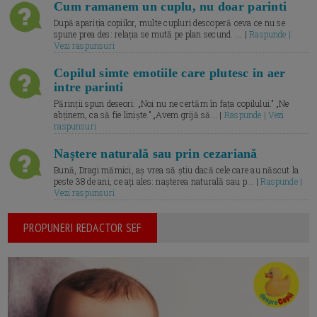
Cum ramanem un cuplu, nu doar parinti
După apariția copiilor, multe cupluri descoperă ceva ce nu se
spune prea des: relația se mută pe plan secund. ... |
Raspunde |
Vezi raspunsuri
Copilul simte emotiile care plutesc in aer
intre parinti
Părinții spun deseori: „Noi nu ne certăm în fața copilului.” „Ne
abținem, ca să fie liniște.” „Avem grijă să... |
Raspunde | Vezi
raspunsuri
Naștere naturală sau prin cezariană
Bună, Dragi mămici, aș vrea să știu dacă cele care au născut la
peste 38 de ani, ce ați ales: nașterea naturală sau p... |
Raspunde |
Vezi raspunsuri
PROPUNERI REDACTOR SEF