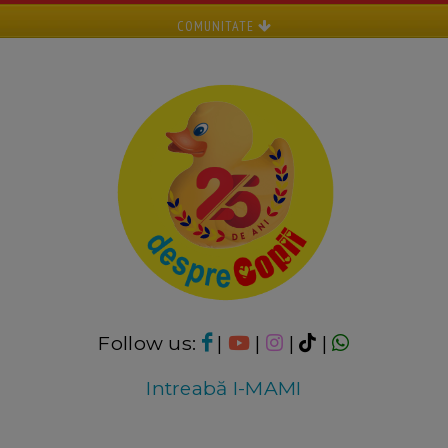
COMUNITATE
Follow us:
|
|
|
|
Intreabă I-MAMI