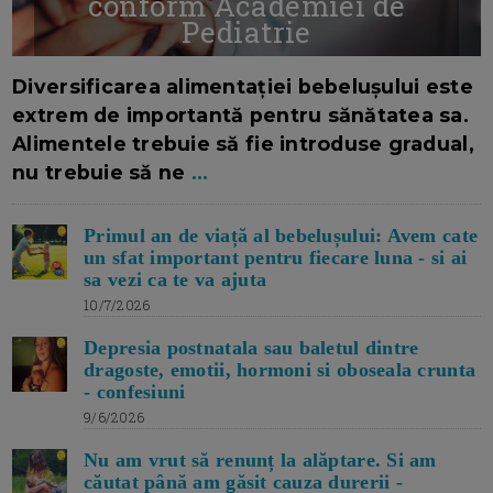
conform Academiei de
Pediatrie
16/7/2026
AUTOR: EDITOR DC.
Diversificarea alimentației bebelușului este
extrem de importantă pentru sănătatea sa.
Alimentele trebuie să fie introduse gradual,
nu trebuie să ne
...
Primul an de viață al bebelușului: Avem cate
un sfat important pentru fiecare luna - si ai
sa vezi ca te va ajuta
10/7/2026
Depresia postnatala sau baletul dintre
dragoste, emotii, hormoni si oboseala crunta
- confesiuni
9/6/2026
Nu am vrut să renunț la alăptare. Si am
căutat până am găsit cauza durerii -