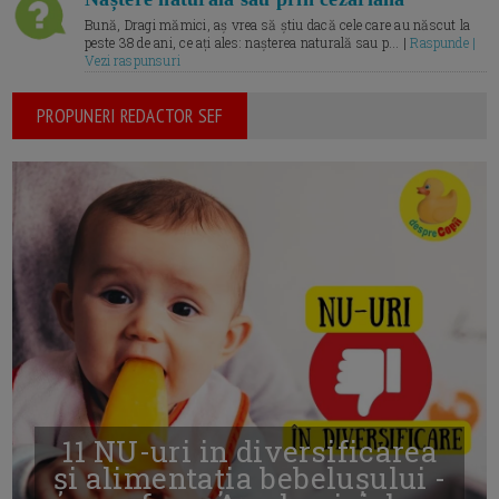
Bună, Dragi mămici, aș vrea să știu dacă cele care au născut la
peste 38 de ani, ce ați ales: nașterea naturală sau p... |
Raspunde |
Vezi raspunsuri
PROPUNERI REDACTOR SEF
11 NU-uri in diversificarea
și alimentația bebelușului -