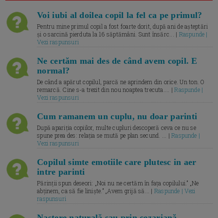
Voi iubi al doilea copil la fel ca pe primul?
Pentru mine primul copil a fost foarte dorit, după ani de așteptări
și o sarcină pierduta la 16 săptămâni. Sunt însărc... |
Raspunde |
Vezi raspunsuri
Ne certăm mai des de când avem copil. E
normal?
De când a apărut copilul, parcă ne aprindem din orice. Un ton. O
remarcă. Cine s-a trezit din nou noaptea trecuta.... |
Raspunde |
Vezi raspunsuri
Cum ramanem un cuplu, nu doar parinti
După apariția copiilor, multe cupluri descoperă ceva ce nu se
spune prea des: relația se mută pe plan secund. ... |
Raspunde |
Vezi raspunsuri
Copilul simte emotiile care plutesc in aer
intre parinti
Părinții spun deseori: „Noi nu ne certăm în fața copilului.” „Ne
abținem, ca să fie liniște.” „Avem grijă să... |
Raspunde | Vezi
raspunsuri
Naștere naturală sau prin cezariană