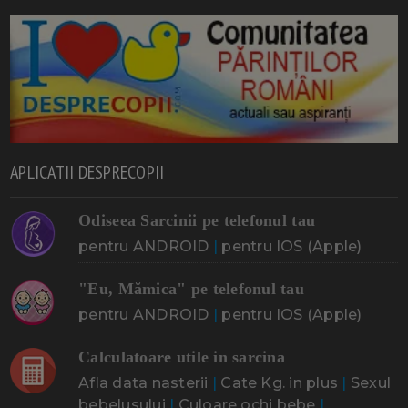
APLICATII DESPRECOPII
Odiseea Sarcinii pe telefonul tau
pentru ANDROID
|
pentru IOS (Apple)
"Eu, Mămica" pe telefonul tau
pentru ANDROID
|
pentru IOS (Apple)
Calculatoare utile in sarcina
Afla data nasterii
|
Cate Kg. in plus
|
Sexul
bebelusului
|
Culoare ochi bebe
|