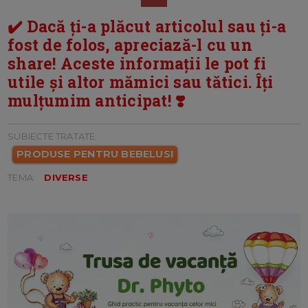
✔️ Dacă ți-a plăcut articolul sau ți-a
fost de folos, apreciază-l cu un
share! Aceste informații le pot fi
utile și altor mămici sau tătici. Îți
mulțumim anticipat! ❣️
SUBIECTE TRATATE:
PRODUSE PENTRU BEBELUSI
TEMA:
DIVERSE