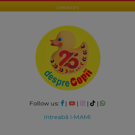
COMUNITATE
Follow us:
|
|
|
|
Intreabă I-MAMI