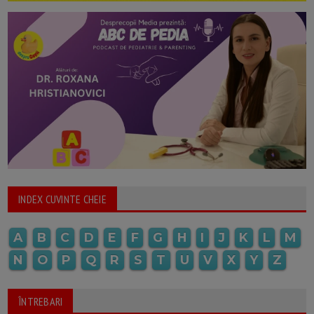
INDEX CUVINTE CHEIE
A
B
C
D
E
F
G
H
I
J
K
L
M
N
O
P
Q
R
S
T
U
V
X
Y
Z
ÎNTREBARI