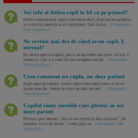
Voi iubi al doilea copil la fel ca pe primul?
Pentru mine primul copil a fost foarte dorit, după ani de așteptări
și o sarcină pierduta la 16 săptămâni. Sunt însărc... |
Raspunde |
Vezi raspunsuri
Ne certăm mai des de când avem copil. E
normal?
De când a apărut copilul, parcă ne aprindem din orice. Un ton. O
remarcă. Cine s-a trezit din nou noaptea trecuta.... |
Raspunde |
Vezi raspunsuri
Cum ramanem un cuplu, nu doar parinti
După apariția copiilor, multe cupluri descoperă ceva ce nu se
spune prea des: relația se mută pe plan secund. ... |
Raspunde |
Vezi raspunsuri
Copilul simte emotiile care plutesc in aer
intre parinti
Părinții spun deseori: „Noi nu ne certăm în fața copilului.” „Ne
abținem, ca să fie liniște.” „Avem grijă să... |
Raspunde | Vezi
raspunsuri