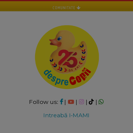
COMUNITATE
Follow us:
|
|
|
|
Intreabă I-MAMI