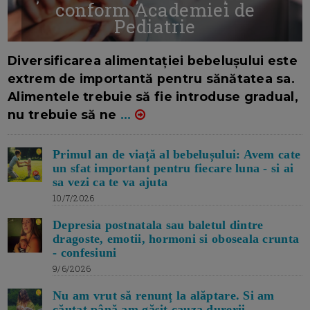
conform Academiei de
Pediatrie
16/7/2026
AUTOR: EDITOR DC.
Diversificarea alimentației bebelușului este
extrem de importantă pentru sănătatea sa.
Alimentele trebuie să fie introduse gradual,
nu trebuie să ne
...
Primul an de viață al bebelușului: Avem cate
un sfat important pentru fiecare luna - si ai
sa vezi ca te va ajuta
10/7/2026
Depresia postnatala sau baletul dintre
dragoste, emotii, hormoni si oboseala crunta
- confesiuni
9/6/2026
Nu am vrut să renunț la alăptare. Si am
căutat până am găsit cauza durerii -