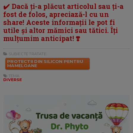
✔️ Dacă ți-a plăcut articolul sau ți-a
fost de folos, apreciază-l cu un
share! Aceste informații le pot fi
utile și altor mămici sau tătici. Îți
mulțumim anticipat! ❣️
SUBIECTE TRATATE:
PROTECTII DIN SILICON PENTRU
MAMELOANE
TEMA:
DIVERSE