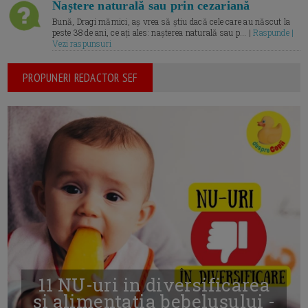
Naștere naturală sau prin cezariană
Bună, Dragi mămici, aș vrea să știu dacă cele care au născut la
peste 38 de ani, ce ați ales: nașterea naturală sau p... |
Raspunde |
Vezi raspunsuri
PROPUNERI REDACTOR SEF
11 NU-uri in diversificarea
și alimentația bebelușului -