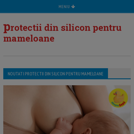
MENIU
p
rotectii din silicon pentru
mameloane
NOUTATI PROTECTII DIN SILICON PENTRU MAMELOANE