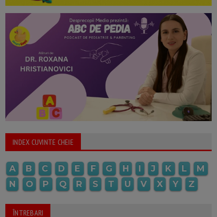
INDEX CUVINTE CHEIE
A
B
C
D
E
F
G
H
I
J
K
L
M
N
O
P
Q
R
S
T
U
V
X
Y
Z
ÎNTREBARI