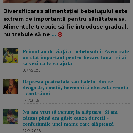
16/7/2026
AUTOR: EDITOR DC.
Diversificarea alimentației bebelușului este
extrem de importantă pentru sănătatea sa.
Alimentele trebuie să fie introduse gradual,
nu trebuie să ne
...
Primul an de viață al bebelușului: Avem cate
un sfat important pentru fiecare luna - si ai
sa vezi ca te va ajuta
10/7/2026
Depresia postnatala sau baletul dintre
dragoste, emotii, hormoni si oboseala crunta
- confesiuni
9/6/2026
Nu am vrut să renunț la alăptare. Si am
căutat până am găsit cauza durerii -
confesiunile unei mame care alăptează
27/3/2026