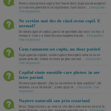
Pentru mine primul copil a fost foarte dorit, după ani de așteptări
și o sarcină pierduta la 16 săptămâni. Sunt însărc... |
Raspunde |
Vezi raspunsuri
Ne certăm mai des de când avem copil. E
normal?
De când a apărut copilul, parcă ne aprindem din orice. Un ton. O
remarcă. Cine s-a trezit din nou noaptea trecuta.... |
Raspunde |
Vezi raspunsuri
Cum ramanem un cuplu, nu doar parinti
După apariția copiilor, multe cupluri descoperă ceva ce nu se
spune prea des: relația se mută pe plan secund. ... |
Raspunde |
Vezi raspunsuri
Copilul simte emotiile care plutesc in aer
intre parinti
Părinții spun deseori: „Noi nu ne certăm în fața copilului.” „Ne
abținem, ca să fie liniște.” „Avem grijă să... |
Raspunde | Vezi
raspunsuri
Naștere naturală sau prin cezariană
Bună, Dragi mămici, aș vrea să știu dacă cele care au născut la
peste 38 de ani, ce ați ales: nașterea naturală sau p... |
Raspunde |