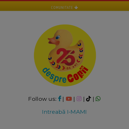
COMUNITATE
Follow us:
|
|
|
|
Intreabă I-MAMI