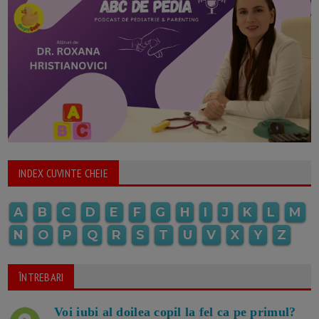
INDEX CUVINTE CHEIE
A
B
C
D
E
F
G
H
I
J
K
L
M
N
O
P
Q
R
S
T
U
V
X
Y
Z
ÎNTREBARI
Voi iubi al doilea copil la fel ca pe primul?