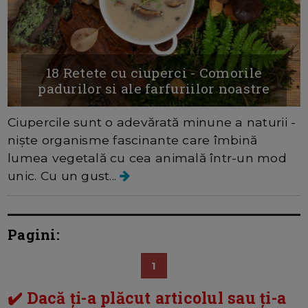
18 Retete cu ciuperci - Comorile
padurilor si ale farfuriilor noastre
Ciupercile sunt o adevărată minune a naturii -
niște organisme fascinante care îmbină
lumea vegetală cu cea animală într-un mod
unic. Cu un gust...
Pagini:
1
✔️ Dacă ți-a plăcut articolul sau ți-a