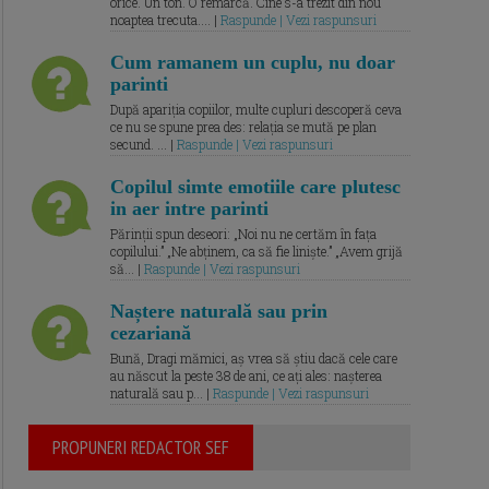
orice. Un ton. O remarcă. Cine s-a trezit din nou
noaptea trecuta.... |
Raspunde | Vezi raspunsuri
Cum ramanem un cuplu, nu doar
parinti
După apariția copiilor, multe cupluri descoperă ceva
ce nu se spune prea des: relația se mută pe plan
secund. ... |
Raspunde | Vezi raspunsuri
Copilul simte emotiile care plutesc
in aer intre parinti
Părinții spun deseori: „Noi nu ne certăm în fața
copilului.” „Ne abținem, ca să fie liniște.” „Avem grijă
să... |
Raspunde | Vezi raspunsuri
Naștere naturală sau prin
cezariană
Bună, Dragi mămici, aș vrea să știu dacă cele care
au născut la peste 38 de ani, ce ați ales: nașterea
naturală sau p... |
Raspunde | Vezi raspunsuri
PROPUNERI REDACTOR SEF