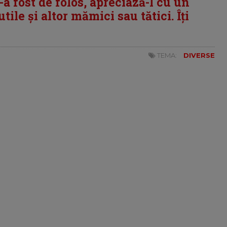
i-a fost de folos, apreciază-l cu un
tile și altor mămici sau tătici. Îți
TEMA:
DIVERSE