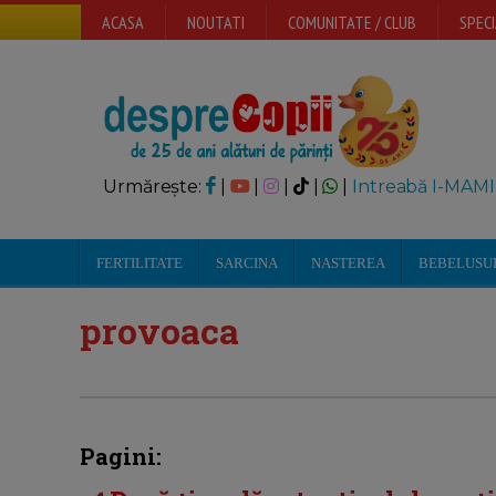
ACASA
NOUTATI
COMUNITATE / CLUB
SPECI
Urmărește:
|
|
|
|
|
Intreabă I-MAMI
FERTILITATE
SARCINA
NASTEREA
BEBELUSU
provoaca
Pagini: