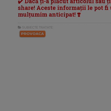
✔️ Dacă ți-a plăcut articolul sau ț
share! Aceste informații le pot fi u
mulțumim anticipat! ❣️
SUBIECTE TRATATE:
PROVOACA