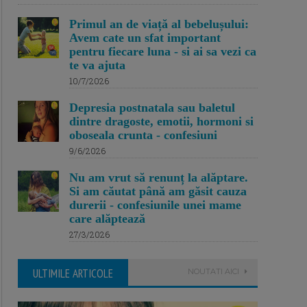
Primul an de viață al bebelușului:
Avem cate un sfat important
pentru fiecare luna - si ai sa vezi ca
te va ajuta
10/7/2026
Depresia postnatala sau baletul
dintre dragoste, emotii, hormoni si
oboseala crunta - confesiuni
9/6/2026
Nu am vrut să renunț la alăptare.
Si am căutat până am găsit cauza
durerii - confesiunile unei mame
care alăptează
27/3/2026
ULTIMILE ARTICOLE
NOUTATI AICI