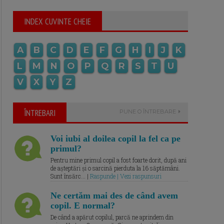
INDEX CUVINTE CHEIE
A
B
C
D
E
F
G
H
I
J
K
L
M
N
O
P
Q
R
S
T
U
V
X
Y
Z
ÎNTREBARI
PUNE O ÎNTREBARE
Voi iubi al doilea copil la fel ca pe
primul?
Pentru mine primul copil a fost foarte dorit, după ani
de așteptări și o sarcină pierduta la 16 săptămâni.
Sunt însărc... |
Raspunde | Vezi raspunsuri
Ne certăm mai des de când avem
copil. E normal?
De când a apărut copilul, parcă ne aprindem din