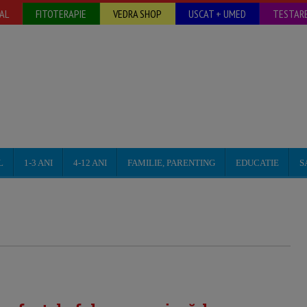
AL
FITOTERAPIE
VEDRA SHOP
USCAT + UMED
TESTARE
L
1-3 ANI
4-12 ANI
FAMILIE, PARENTING
EDUCATIE
S