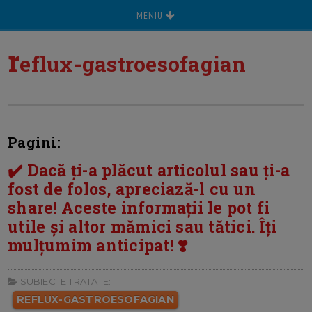
MENIU
r
eflux-gastroesofagian
Pagini:
✔️ Dacă ți-a plăcut articolul sau ți-a
fost de folos, apreciază-l cu un
share! Aceste informații le pot fi
utile și altor mămici sau tătici. Îți
mulțumim anticipat! ❣️
SUBIECTE TRATATE:
REFLUX-GASTROESOFAGIAN