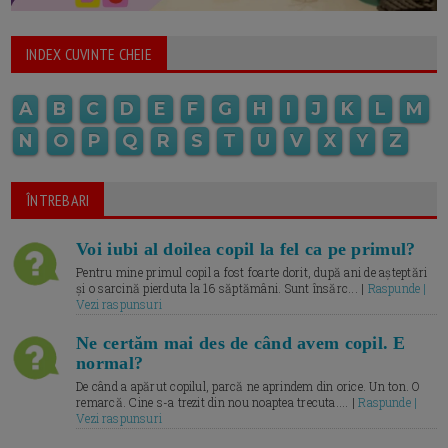
INDEX CUVINTE CHEIE
A
B
C
D
E
F
G
H
I
J
K
L
M
N
O
P
Q
R
S
T
U
V
X
Y
Z
ÎNTREBARI
Voi iubi al doilea copil la fel ca pe primul?
Pentru mine primul copil a fost foarte dorit, după ani de așteptări
și o sarcină pierduta la 16 săptămâni. Sunt însărc... |
Raspunde |
Vezi raspunsuri
Ne certăm mai des de când avem copil. E
normal?
De când a apărut copilul, parcă ne aprindem din orice. Un ton. O
remarcă. Cine s-a trezit din nou noaptea trecuta.... |
Raspunde |
Vezi raspunsuri