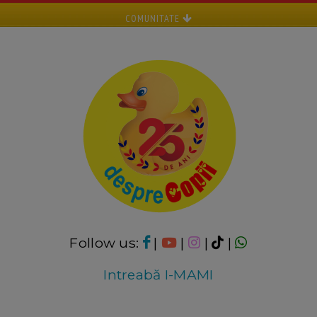
COMUNITATE
Follow us:
|
|
|
|
Intreabă I-MAMI