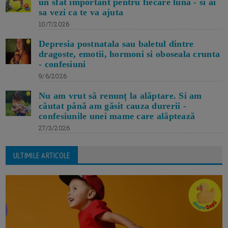
un sfat important pentru fiecare luna - si ai
sa vezi ca te va ajuta
10/7/2026
Depresia postnatala sau baletul dintre
dragoste, emotii, hormoni si oboseala crunta
- confesiuni
9/6/2026
Nu am vrut să renunț la alăptare. Si am
căutat până am găsit cauza durerii -
confesiunile unei mame care alăptează
27/3/2026
ULTIMILE ARTICOLE