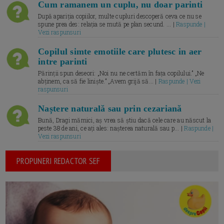
Cum ramanem un cuplu, nu doar parinti
După apariția copiilor, multe cupluri descoperă ceva ce nu se
spune prea des: relația se mută pe plan secund. ... |
Raspunde |
Vezi raspunsuri
Copilul simte emotiile care plutesc in aer
intre parinti
Părinții spun deseori: „Noi nu ne certăm în fața copilului.” „Ne
abținem, ca să fie liniște.” „Avem grijă să... |
Raspunde | Vezi
raspunsuri
Naștere naturală sau prin cezariană
Bună, Dragi mămici, aș vrea să știu dacă cele care au născut la
peste 38 de ani, ce ați ales: nașterea naturală sau p... |
Raspunde |
Vezi raspunsuri
PROPUNERI REDACTOR SEF