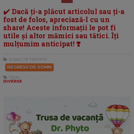
✔️ Dacă ți-a plăcut articolul sau ți-a
fost de folos, apreciază-l cu un
share! Aceste informații le pot fi
utile și altor mămici sau tătici. Îți
mulțumim anticipat! ❣️
SUBIECTE TRATATE:
REGRESII DE SOMN
TEMA:
DIVERSE