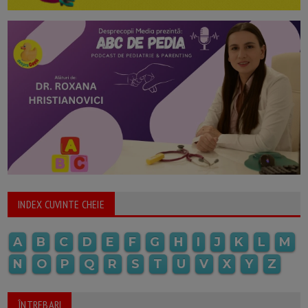
INDEX CUVINTE CHEIE
A
B
C
D
E
F
G
H
I
J
K
L
M
N
O
P
Q
R
S
T
U
V
X
Y
Z
ÎNTREBARI