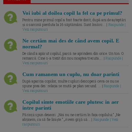
Voi iubi al doilea copil la fel ca pe primul?
Pentru mine primul copil a fost foarte dorit, după ani de așteptări
și o sarcină pierduta la 16 săptămâni. Sunt însărc... |
Raspunde |
Vezi raspunsuri
Ne certăm mai des de când avem copil. E
normal?
De când a apărut copilul, parcă ne aprindem din orice. Un ton. O
remarcă. Cine s-a trezit din nou noaptea trecuta.... |
Raspunde |
Vezi raspunsuri
Cum ramanem un cuplu, nu doar parinti
După apariția copiilor, multe cupluri descoperă ceva ce nu se
spune prea des: relația se mută pe plan secund. ... |
Raspunde |
Vezi raspunsuri
Copilul simte emotiile care plutesc in aer
intre parinti
Părinții spun deseori: „Noi nu ne certăm în fața copilului.” „Ne
abținem, ca să fie liniște.” „Avem grijă să... |
Raspunde | Vezi
raspunsuri