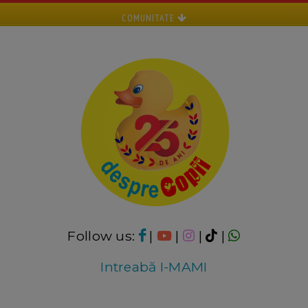
COMUNITATE
Follow us:
|
|
|
|
Intreabă I-MAMI