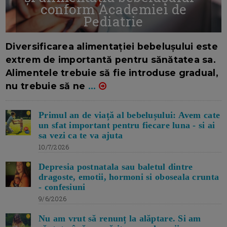
conform Academiei de
Pediatrie
16/7/2026
AUTOR: EDITOR DC.
Diversificarea alimentației bebelușului este
extrem de importantă pentru sănătatea sa.
Alimentele trebuie să fie introduse gradual,
nu trebuie să ne
...
Primul an de viață al bebelușului: Avem cate
un sfat important pentru fiecare luna - si ai
sa vezi ca te va ajuta
10/7/2026
Depresia postnatala sau baletul dintre
dragoste, emotii, hormoni si oboseala crunta
- confesiuni
9/6/2026
Nu am vrut să renunț la alăptare. Si am