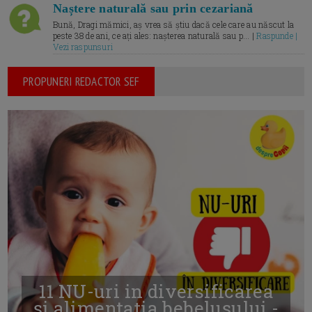
Naștere naturală sau prin cezariană
Bună, Dragi mămici, aș vrea să știu dacă cele care au născut la
peste 38 de ani, ce ați ales: nașterea naturală sau p... |
Raspunde |
Vezi raspunsuri
PROPUNERI REDACTOR SEF
11 NU-uri in diversificarea
și alimentația bebelușului -