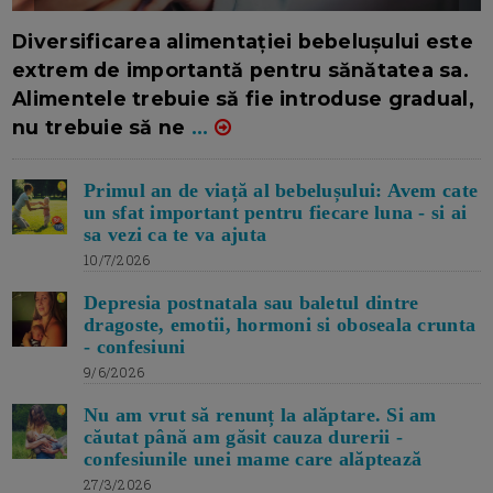
16/7/2026
AUTOR: EDITOR DC.
Diversificarea alimentației bebelușului este
extrem de importantă pentru sănătatea sa.
Alimentele trebuie să fie introduse gradual,
nu trebuie să ne
...
Primul an de viață al bebelușului: Avem cate
un sfat important pentru fiecare luna - si ai
sa vezi ca te va ajuta
10/7/2026
Depresia postnatala sau baletul dintre
dragoste, emotii, hormoni si oboseala crunta
- confesiuni
9/6/2026
Nu am vrut să renunț la alăptare. Si am
căutat până am găsit cauza durerii -
confesiunile unei mame care alăptează
27/3/2026