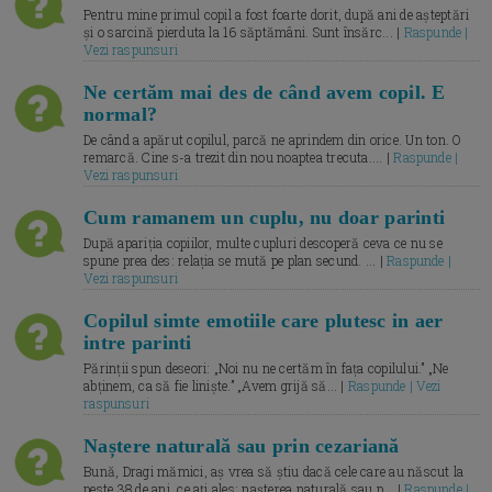
Pentru mine primul copil a fost foarte dorit, după ani de așteptări
și o sarcină pierduta la 16 săptămâni. Sunt însărc... |
Raspunde |
Vezi raspunsuri
Ne certăm mai des de când avem copil. E
normal?
De când a apărut copilul, parcă ne aprindem din orice. Un ton. O
remarcă. Cine s-a trezit din nou noaptea trecuta.... |
Raspunde |
Vezi raspunsuri
Cum ramanem un cuplu, nu doar parinti
După apariția copiilor, multe cupluri descoperă ceva ce nu se
spune prea des: relația se mută pe plan secund. ... |
Raspunde |
Vezi raspunsuri
Copilul simte emotiile care plutesc in aer
intre parinti
Părinții spun deseori: „Noi nu ne certăm în fața copilului.” „Ne
abținem, ca să fie liniște.” „Avem grijă să... |
Raspunde | Vezi
raspunsuri
Naștere naturală sau prin cezariană
Bună, Dragi mămici, aș vrea să știu dacă cele care au născut la
peste 38 de ani, ce ați ales: nașterea naturală sau p... |
Raspunde |