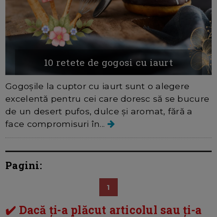
10 retete de gogosi cu iaurt
Gogoșile la cuptor cu iaurt sunt o alegere
excelentă pentru cei care doresc să se bucure
de un desert pufos, dulce și aromat, fără a
face compromisuri în...
Pagini:
1
✔️ Dacă ți-a plăcut articolul sau ți-a