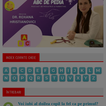
INDEX CUVINTE CHEIE
A
B
C
D
E
F
G
H
I
J
K
L
M
N
O
P
Q
R
S
T
U
V
X
Y
Z
ÎNTREBARI
Voi iubi al doilea copil la fel ca pe primul?