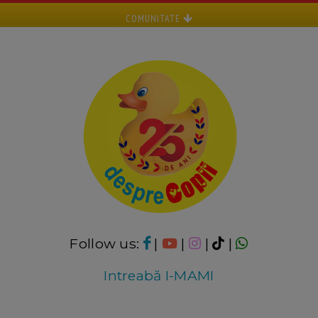
COMUNITATE
Follow us:
|
|
|
|
Intreabă I-MAMI