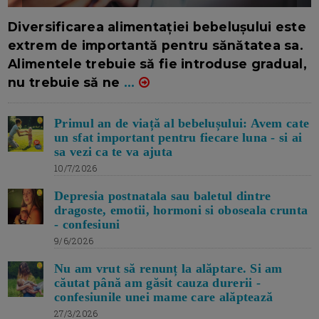
16/7/2026
AUTOR: EDITOR DC.
Diversificarea alimentației bebelușului este
extrem de importantă pentru sănătatea sa.
Alimentele trebuie să fie introduse gradual,
nu trebuie să ne
...
Primul an de viață al bebelușului: Avem cate
un sfat important pentru fiecare luna - si ai
sa vezi ca te va ajuta
10/7/2026
Depresia postnatala sau baletul dintre
dragoste, emotii, hormoni si oboseala crunta
- confesiuni
9/6/2026
Nu am vrut să renunț la alăptare. Si am
căutat până am găsit cauza durerii -
confesiunile unei mame care alăptează
27/3/2026