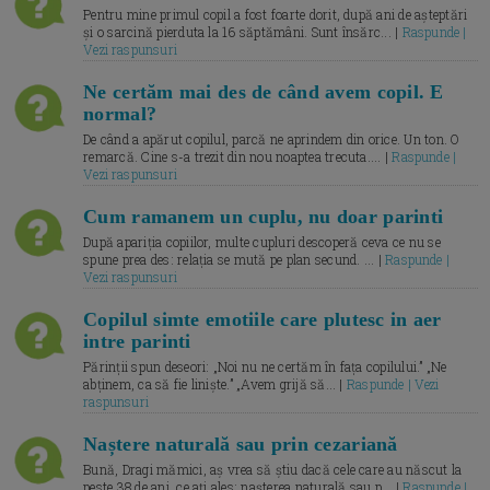
Pentru mine primul copil a fost foarte dorit, după ani de așteptări
și o sarcină pierduta la 16 săptămâni. Sunt însărc... |
Raspunde |
Vezi raspunsuri
Ne certăm mai des de când avem copil. E
normal?
De când a apărut copilul, parcă ne aprindem din orice. Un ton. O
remarcă. Cine s-a trezit din nou noaptea trecuta.... |
Raspunde |
Vezi raspunsuri
Cum ramanem un cuplu, nu doar parinti
După apariția copiilor, multe cupluri descoperă ceva ce nu se
spune prea des: relația se mută pe plan secund. ... |
Raspunde |
Vezi raspunsuri
Copilul simte emotiile care plutesc in aer
intre parinti
Părinții spun deseori: „Noi nu ne certăm în fața copilului.” „Ne
abținem, ca să fie liniște.” „Avem grijă să... |
Raspunde | Vezi
raspunsuri
Naștere naturală sau prin cezariană
Bună, Dragi mămici, aș vrea să știu dacă cele care au născut la
peste 38 de ani, ce ați ales: nașterea naturală sau p... |
Raspunde |