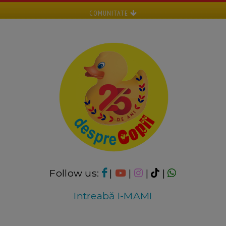
COMUNITATE
Follow us:
|
|
|
|
Intreabă I-MAMI