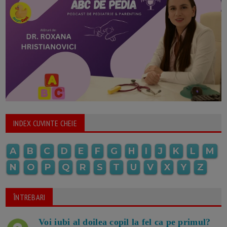
INDEX CUVINTE CHEIE
A
B
C
D
E
F
G
H
I
J
K
L
M
N
O
P
Q
R
S
T
U
V
X
Y
Z
ÎNTREBARI
Voi iubi al doilea copil la fel ca pe primul?