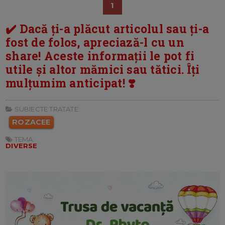
1
✔️ Dacă ți-a plăcut articolul sau ți-a
fost de folos, apreciază-l cu un
share! Aceste informații le pot fi
utile și altor mămici sau tătici. Îți
mulțumim anticipat! ❣️
SUBIECTE TRATATE:
ROZACEE
TEMA:
DIVERSE