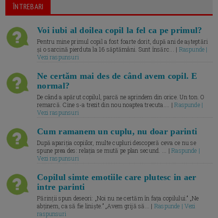
ÎNTREBARI
Voi iubi al doilea copil la fel ca pe primul?
Pentru mine primul copil a fost foarte dorit, după ani de așteptări
și o sarcină pierduta la 16 săptămâni. Sunt însărc... |
Raspunde |
Vezi raspunsuri
Ne certăm mai des de când avem copil. E
normal?
De când a apărut copilul, parcă ne aprindem din orice. Un ton. O
remarcă. Cine s-a trezit din nou noaptea trecuta.... |
Raspunde |
Vezi raspunsuri
Cum ramanem un cuplu, nu doar parinti
După apariția copiilor, multe cupluri descoperă ceva ce nu se
spune prea des: relația se mută pe plan secund. ... |
Raspunde |
Vezi raspunsuri
Copilul simte emotiile care plutesc in aer
intre parinti
Părinții spun deseori: „Noi nu ne certăm în fața copilului.” „Ne
abținem, ca să fie liniște.” „Avem grijă să... |
Raspunde | Vezi
raspunsuri