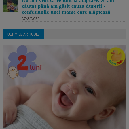
Nu am vrut să renunț la alăptare. Si am
căutat până am găsit cauza durerii -
confesiunile unei mame care alăptează
27/3/2026
ULTIMILE ARTICOLE