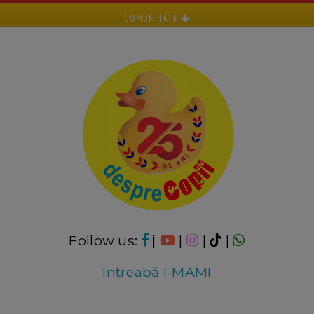
COMUNITATE
Follow us:
|
|
|
|
Intreabă I-MAMI