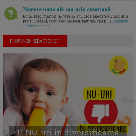
Naștere naturală sau prin cezariană
Bună, Dragi mămici, aș vrea să știu dacă cele care au născut la
peste 38 de ani, ce ați ales: nașterea naturală sau p... |
Raspunde |
Vezi raspunsuri
PROPUNERI REDACTOR SEF
11 NU-uri in diversificarea