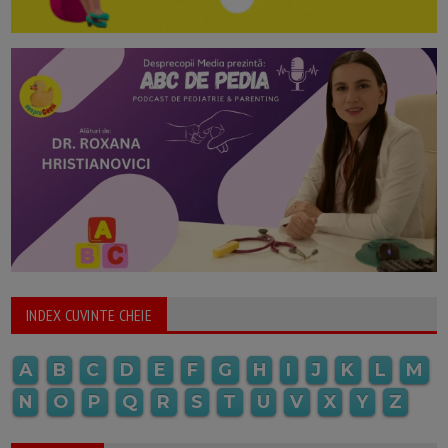
INDEX CUVINTE CHEIE
A
B
C
D
E
F
G
H
I
J
K
L
M
N
O
P
Q
R
S
T
U
V
X
Y
Z