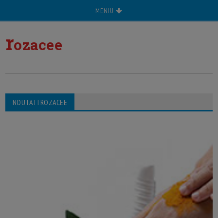
MENIU
r
ozacee
NOUTATI ROZACEE