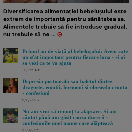
16/7/2026
AUTOR: EDITOR DC.
Diversificarea alimentației bebelușului este
extrem de importantă pentru sănătatea sa.
Alimentele trebuie să fie introduse gradual,
nu trebuie să ne
...
Primul an de viață al bebelușului: Avem cate
un sfat important pentru fiecare luna - si ai
sa vezi ca te va ajuta
10/7/2026
Depresia postnatala sau baletul dintre
dragoste, emotii, hormoni si oboseala crunta
- confesiuni
9/6/2026
Nu am vrut să renunț la alăptare. Si am
căutat până am găsit cauza durerii -
confesiunile unei mame care alăptează
27/3/2026