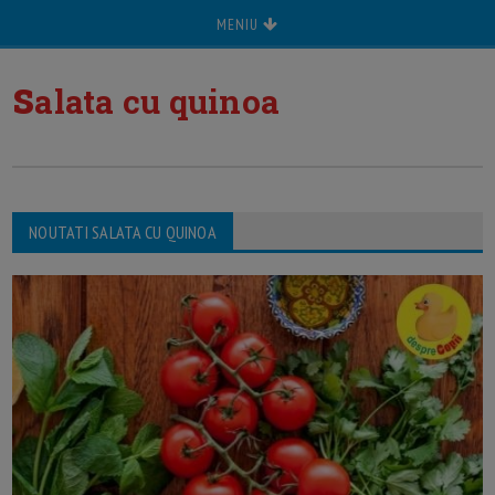
MENIU
s
alata cu quinoa
NOUTATI SALATA CU QUINOA