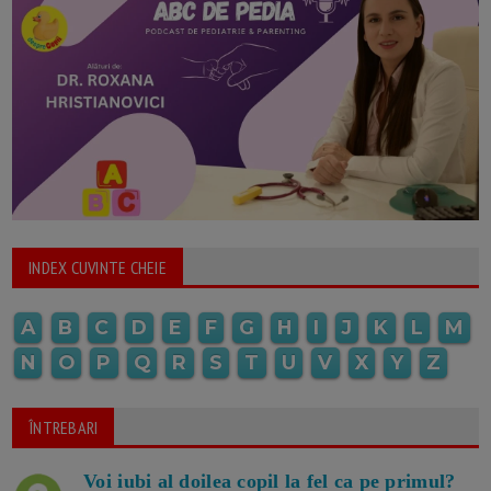
INDEX CUVINTE CHEIE
A
B
C
D
E
F
G
H
I
J
K
L
M
N
O
P
Q
R
S
T
U
V
X
Y
Z
ÎNTREBARI
Voi iubi al doilea copil la fel ca pe primul?