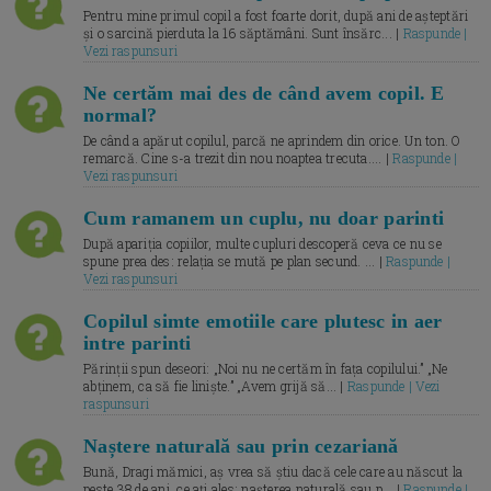
Pentru mine primul copil a fost foarte dorit, după ani de așteptări
și o sarcină pierduta la 16 săptămâni. Sunt însărc... |
Raspunde |
Vezi raspunsuri
Ne certăm mai des de când avem copil. E
normal?
De când a apărut copilul, parcă ne aprindem din orice. Un ton. O
remarcă. Cine s-a trezit din nou noaptea trecuta.... |
Raspunde |
Vezi raspunsuri
Cum ramanem un cuplu, nu doar parinti
După apariția copiilor, multe cupluri descoperă ceva ce nu se
spune prea des: relația se mută pe plan secund. ... |
Raspunde |
Vezi raspunsuri
Copilul simte emotiile care plutesc in aer
intre parinti
Părinții spun deseori: „Noi nu ne certăm în fața copilului.” „Ne
abținem, ca să fie liniște.” „Avem grijă să... |
Raspunde | Vezi
raspunsuri
Naștere naturală sau prin cezariană
Bună, Dragi mămici, aș vrea să știu dacă cele care au născut la
peste 38 de ani, ce ați ales: nașterea naturală sau p... |
Raspunde |