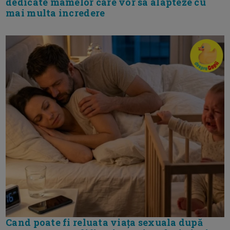
dedicate mamelor care vor sa alapteze cu
mai multa incredere
Cand poate fi reluata viața sexuala după