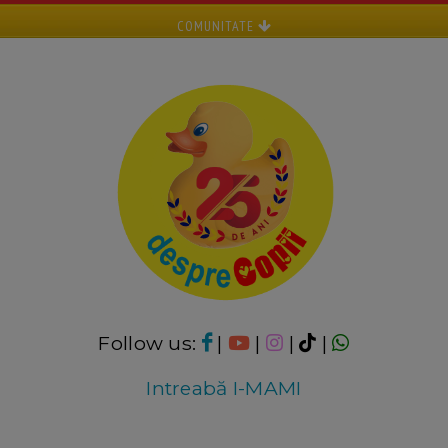
COMUNITATE
Follow us:
|
|
|
|
Intreabă I-MAMI