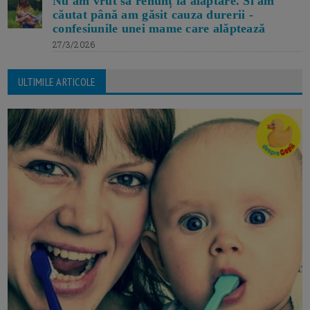
Nu am vrut să renunț la alăptare. Si am
căutat până am găsit cauza durerii -
confesiunile unei mame care alăptează
27/3/2026
ULTIMILE ARTICOLE