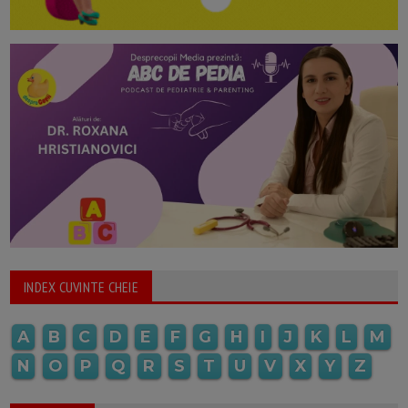
INDEX CUVINTE CHEIE
A
B
C
D
E
F
G
H
I
J
K
L
M
N
O
P
Q
R
S
T
U
V
X
Y
Z