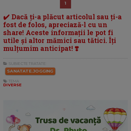
1
✔️ Dacă ți-a plăcut articolul sau ți-a
fost de folos, apreciază-l cu un
share! Aceste informații le pot fi
utile și altor mămici sau tătici. Îți
mulțumim anticipat! ❣️
SUBIECTE TRATATE:
SANATATE.JOGGING
TEMA:
DIVERSE