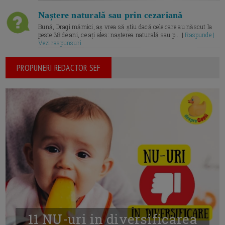
Naștere naturală sau prin cezariană
Bună, Dragi mămici, aș vrea să știu dacă cele care au născut la
peste 38 de ani, ce ați ales: nașterea naturală sau p... |
Raspunde |
Vezi raspunsuri
PROPUNERI REDACTOR SEF
11 NU-uri in diversificarea