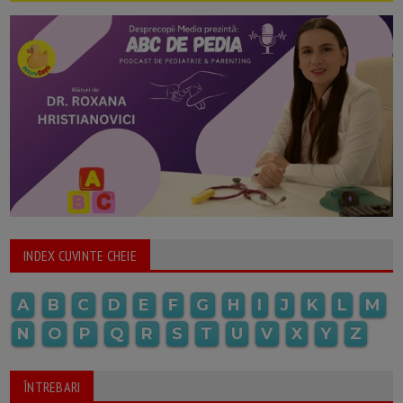
INDEX CUVINTE CHEIE
A
B
C
D
E
F
G
H
I
J
K
L
M
N
O
P
Q
R
S
T
U
V
X
Y
Z
ÎNTREBARI