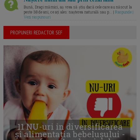
Bună, Dragi mămici, aș vrea să știu dacă cele care au născut la
peste 38 de ani, ce ați ales: nașterea naturală sau p... |
Raspunde |
Vezi raspunsuri
PROPUNERI REDACTOR SEF
11 NU-uri in diversificarea
și alimentația bebelușului -