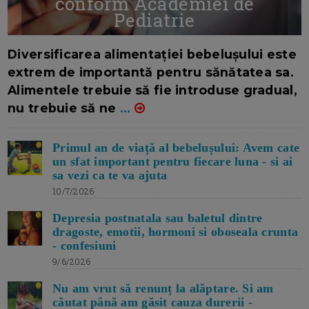
conform Academiei de
Pediatrie
16/7/2026
AUTOR: EDITOR DC.
Diversificarea alimentației bebelușului este
extrem de importantă pentru sănătatea sa.
Alimentele trebuie să fie introduse gradual,
nu trebuie să ne
...
Primul an de viață al bebelușului: Avem cate
un sfat important pentru fiecare luna - si ai
sa vezi ca te va ajuta
10/7/2026
Depresia postnatala sau baletul dintre
dragoste, emotii, hormoni si oboseala crunta
- confesiuni
9/6/2026
Nu am vrut să renunț la alăptare. Si am
căutat până am găsit cauza durerii -