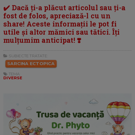
✔️ Dacă ți-a plăcut articolul sau ți-a
fost de folos, apreciază-l cu un
share! Aceste informații le pot fi
utile și altor mămici sau tătici. Îți
mulțumim anticipat! ❣️
SUBIECTE TRATATE:
SARCINA ECTOPICA
TEMA:
DIVERSE