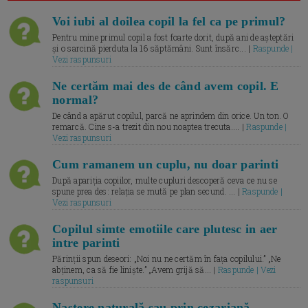
Voi iubi al doilea copil la fel ca pe primul?
Pentru mine primul copil a fost foarte dorit, după ani de așteptări
și o sarcină pierduta la 16 săptămâni. Sunt însărc... |
Raspunde |
Vezi raspunsuri
Ne certăm mai des de când avem copil. E
normal?
De când a apărut copilul, parcă ne aprindem din orice. Un ton. O
remarcă. Cine s-a trezit din nou noaptea trecuta.... |
Raspunde |
Vezi raspunsuri
Cum ramanem un cuplu, nu doar parinti
După apariția copiilor, multe cupluri descoperă ceva ce nu se
spune prea des: relația se mută pe plan secund. ... |
Raspunde |
Vezi raspunsuri
Copilul simte emotiile care plutesc in aer
intre parinti
Părinții spun deseori: „Noi nu ne certăm în fața copilului.” „Ne
abținem, ca să fie liniște.” „Avem grijă să... |
Raspunde | Vezi
raspunsuri
Naștere naturală sau prin cezariană