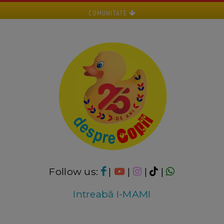
COMUNITATE
Follow us:
|
|
|
|
Intreabă I-MAMI