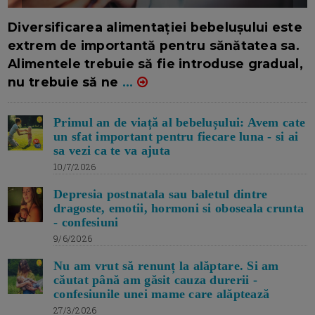
16/7/2026
AUTOR: EDITOR DC.
Diversificarea alimentației bebelușului este
extrem de importantă pentru sănătatea sa.
Alimentele trebuie să fie introduse gradual,
nu trebuie să ne
...
Primul an de viață al bebelușului: Avem cate
un sfat important pentru fiecare luna - si ai
sa vezi ca te va ajuta
10/7/2026
Depresia postnatala sau baletul dintre
dragoste, emotii, hormoni si oboseala crunta
- confesiuni
9/6/2026
Nu am vrut să renunț la alăptare. Si am
căutat până am găsit cauza durerii -
confesiunile unei mame care alăptează
27/3/2026