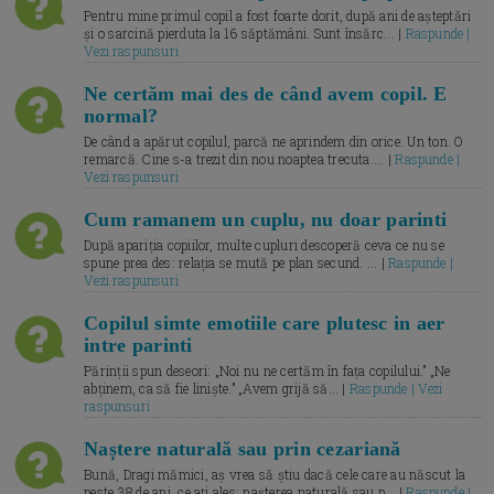
Pentru mine primul copil a fost foarte dorit, după ani de așteptări
și o sarcină pierduta la 16 săptămâni. Sunt însărc... |
Raspunde |
Vezi raspunsuri
Ne certăm mai des de când avem copil. E
normal?
De când a apărut copilul, parcă ne aprindem din orice. Un ton. O
remarcă. Cine s-a trezit din nou noaptea trecuta.... |
Raspunde |
Vezi raspunsuri
Cum ramanem un cuplu, nu doar parinti
După apariția copiilor, multe cupluri descoperă ceva ce nu se
spune prea des: relația se mută pe plan secund. ... |
Raspunde |
Vezi raspunsuri
Copilul simte emotiile care plutesc in aer
intre parinti
Părinții spun deseori: „Noi nu ne certăm în fața copilului.” „Ne
abținem, ca să fie liniște.” „Avem grijă să... |
Raspunde | Vezi
raspunsuri
Naștere naturală sau prin cezariană
Bună, Dragi mămici, aș vrea să știu dacă cele care au născut la
peste 38 de ani, ce ați ales: nașterea naturală sau p... |
Raspunde |