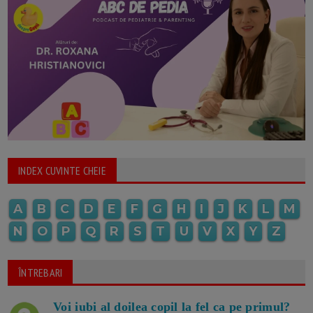
INDEX CUVINTE CHEIE
A
B
C
D
E
F
G
H
I
J
K
L
M
N
O
P
Q
R
S
T
U
V
X
Y
Z
ÎNTREBARI
Voi iubi al doilea copil la fel ca pe primul?