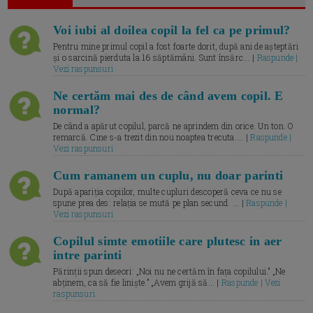
Voi iubi al doilea copil la fel ca pe primul?
Pentru mine primul copil a fost foarte dorit, după ani de așteptări
și o sarcină pierduta la 16 săptămâni. Sunt însărc... |
Raspunde |
Vezi raspunsuri
Ne certăm mai des de când avem copil. E
normal?
De când a apărut copilul, parcă ne aprindem din orice. Un ton. O
remarcă. Cine s-a trezit din nou noaptea trecuta.... |
Raspunde |
Vezi raspunsuri
Cum ramanem un cuplu, nu doar parinti
După apariția copiilor, multe cupluri descoperă ceva ce nu se
spune prea des: relația se mută pe plan secund. ... |
Raspunde |
Vezi raspunsuri
Copilul simte emotiile care plutesc in aer
intre parinti
Părinții spun deseori: „Noi nu ne certăm în fața copilului.” „Ne
abținem, ca să fie liniște.” „Avem grijă să... |
Raspunde | Vezi
raspunsuri