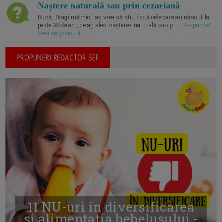
Naștere naturală sau prin cezariană
Bună, Dragi mămici, aș vrea să știu dacă cele care au născut la
peste 38 de ani, ce ați ales: nașterea naturală sau p... |
Raspunde |
Vezi raspunsuri
PROPUNERI REDACTOR SEF
11 NU-uri in diversificarea
și alimentația bebelușului -