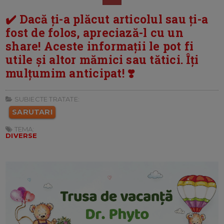
✔️ Dacă ți-a plăcut articolul sau ți-a
fost de folos, apreciază-l cu un
share! Aceste informații le pot fi
utile și altor mămici sau tătici. Îți
mulțumim anticipat! ❣️
SUBIECTE TRATATE:
SARUTARI
TEMA:
DIVERSE