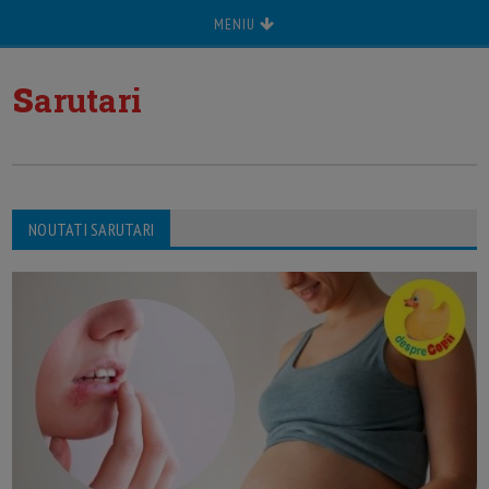
MENIU
s
arutari
NOUTATI SARUTARI