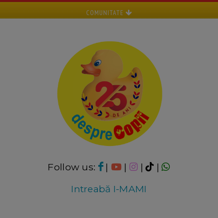
COMUNITATE
Follow us:
|
|
|
|
Intreabă I-MAMI