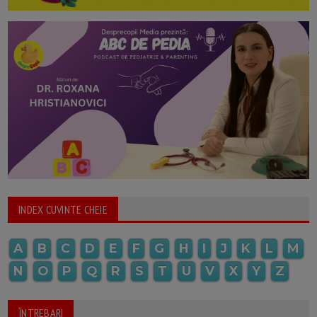
INDEX CUVINTE CHEIE
A
B
C
D
E
F
G
H
I
J
K
L
M
N
O
P
Q
R
S
T
U
V
X
Y
Z
ÎNTREBARI