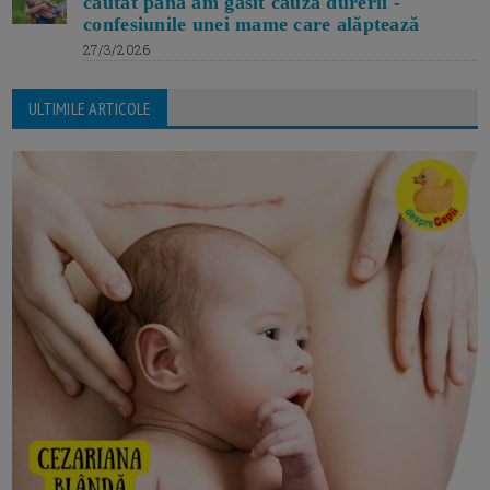
căutat până am găsit cauza durerii -
confesiunile unei mame care alăptează
27/3/2026
ULTIMILE ARTICOLE