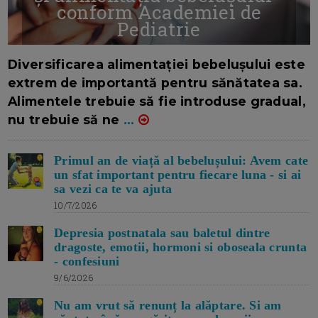
conform Academiei de
Pediatrie
16/7/2026
AUTOR: EDITOR DC.
Diversificarea alimentației bebelușului este
extrem de importantă pentru sănătatea sa.
Alimentele trebuie să fie introduse gradual,
nu trebuie să ne
...
Primul an de viață al bebelușului: Avem cate
un sfat important pentru fiecare luna - si ai
sa vezi ca te va ajuta
10/7/2026
Depresia postnatala sau baletul dintre
dragoste, emotii, hormoni si oboseala crunta
- confesiuni
9/6/2026
Nu am vrut să renunț la alăptare. Si am