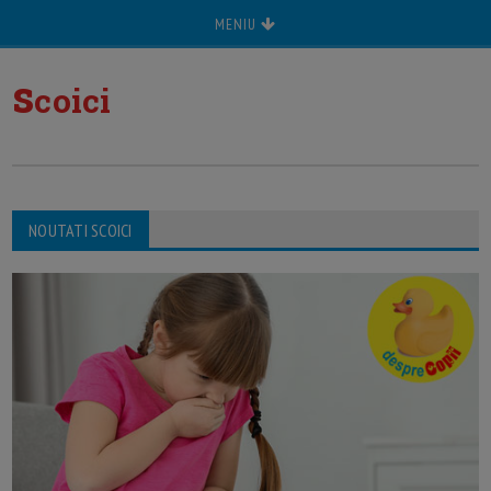
MENIU
s
coici
NOUTATI SCOICI