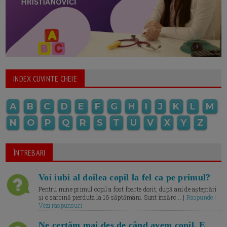
INDEX CUVINTE CHEIE
A
B
C
D
E
F
G
H
I
J
K
L
M
N
O
P
Q
R
S
T
U
V
X
Y
Z
ÎNTREBARI
Voi iubi al doilea copil la fel ca pe primul?
Pentru mine primul copil a fost foarte dorit, după ani de așteptări
și o sarcină pierduta la 16 săptămâni. Sunt însărc... |
Raspunde |
Vezi raspunsuri
Ne certăm mai des de când avem copil. E