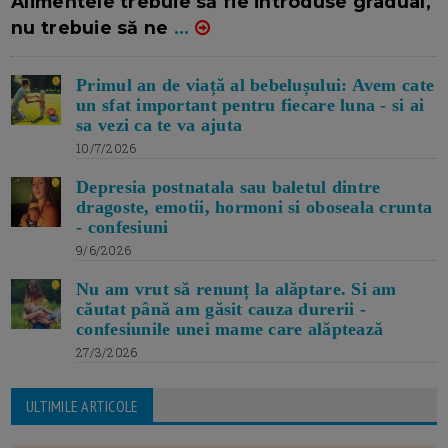
Alimentele trebuie să fie introduse gradual,
nu trebuie să ne
...
Primul an de viață al bebelușului: Avem cate
un sfat important pentru fiecare luna - si ai
sa vezi ca te va ajuta
10/7/2026
Depresia postnatala sau baletul dintre
dragoste, emotii, hormoni si oboseala crunta
- confesiuni
9/6/2026
Nu am vrut să renunț la alăptare. Si am
căutat până am găsit cauza durerii -
confesiunile unei mame care alăptează
27/3/2026
ULTIMILE ARTICOLE