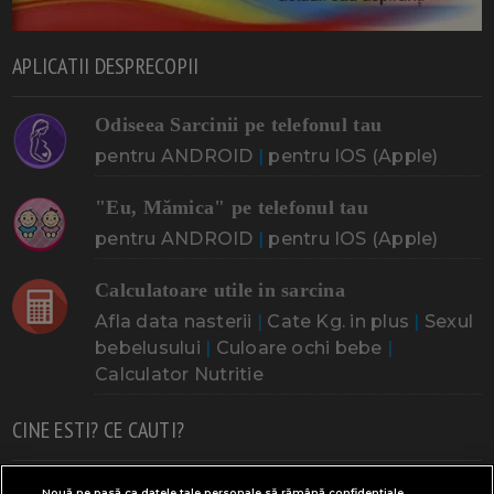
APLICATII DESPRECOPII
Odiseea Sarcinii pe telefonul tau
pentru ANDROID
|
pentru IOS (Apple)
"Eu, Mămica" pe telefonul tau
pentru ANDROID
|
pentru IOS (Apple)
Calculatoare utile in sarcina
Afla data nasterii
|
Cate Kg. in plus
|
Sexul
bebelusului
|
Culoare ochi bebe
|
Calculator Nutritie
CINE ESTI? CE CAUTI?
Doresc un copil
Adoptia
Probleme cu sarcina
Nouă ne pasă ca datele tale personale să rămână confidențiale