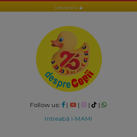
COMUNITATE
Follow us:
|
|
|
|
Intreabă I-MAMI