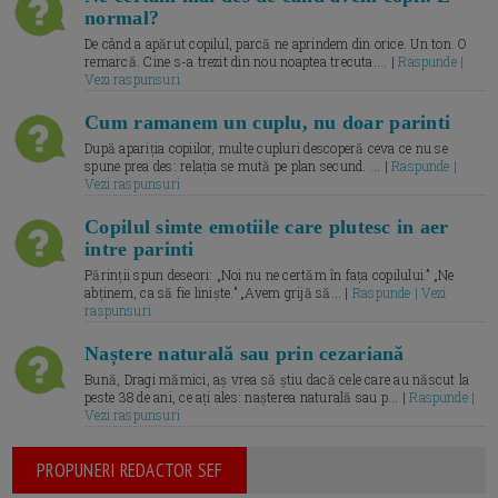
normal?
De când a apărut copilul, parcă ne aprindem din orice. Un ton. O
remarcă. Cine s-a trezit din nou noaptea trecuta.... |
Raspunde |
Vezi raspunsuri
Cum ramanem un cuplu, nu doar parinti
După apariția copiilor, multe cupluri descoperă ceva ce nu se
spune prea des: relația se mută pe plan secund. ... |
Raspunde |
Vezi raspunsuri
Copilul simte emotiile care plutesc in aer
intre parinti
Părinții spun deseori: „Noi nu ne certăm în fața copilului.” „Ne
abținem, ca să fie liniște.” „Avem grijă să... |
Raspunde | Vezi
raspunsuri
Naștere naturală sau prin cezariană
Bună, Dragi mămici, aș vrea să știu dacă cele care au născut la
peste 38 de ani, ce ați ales: nașterea naturală sau p... |
Raspunde |
Vezi raspunsuri
PROPUNERI REDACTOR SEF