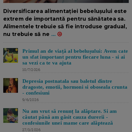
16/7/2026
AUTOR: EDITOR DC.
Diversificarea alimentației bebelușului este
extrem de importantă pentru sănătatea sa.
Alimentele trebuie să fie introduse gradual,
nu trebuie să ne
...
Primul an de viață al bebelușului: Avem cate
un sfat important pentru fiecare luna - si ai
sa vezi ca te va ajuta
10/7/2026
Depresia postnatala sau baletul dintre
dragoste, emotii, hormoni si oboseala crunta
- confesiuni
9/6/2026
Nu am vrut să renunț la alăptare. Si am
căutat până am găsit cauza durerii -
confesiunile unei mame care alăptează
27/3/2026