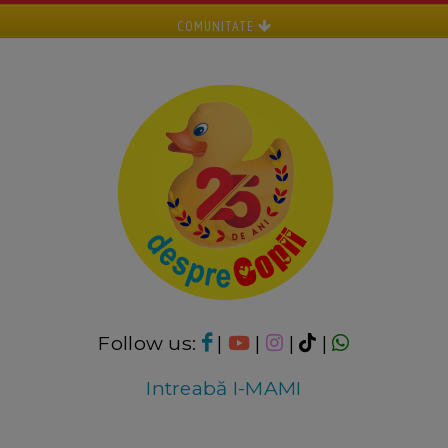
COMUNITATE
Follow us:
|
|
|
|
Intreabă I-MAMI