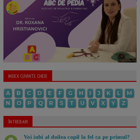
INDEX CUVINTE CHEIE
A
B
C
D
E
F
G
H
I
J
K
L
M
N
O
P
Q
R
S
T
U
V
X
Y
Z
ÎNTREBARI
Voi iubi al doilea copil la fel ca pe primul?