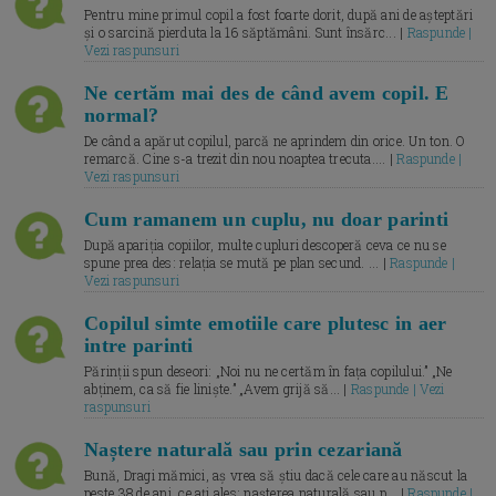
Pentru mine primul copil a fost foarte dorit, după ani de așteptări
și o sarcină pierduta la 16 săptămâni. Sunt însărc... |
Raspunde |
Vezi raspunsuri
Ne certăm mai des de când avem copil. E
normal?
De când a apărut copilul, parcă ne aprindem din orice. Un ton. O
remarcă. Cine s-a trezit din nou noaptea trecuta.... |
Raspunde |
Vezi raspunsuri
Cum ramanem un cuplu, nu doar parinti
După apariția copiilor, multe cupluri descoperă ceva ce nu se
spune prea des: relația se mută pe plan secund. ... |
Raspunde |
Vezi raspunsuri
Copilul simte emotiile care plutesc in aer
intre parinti
Părinții spun deseori: „Noi nu ne certăm în fața copilului.” „Ne
abținem, ca să fie liniște.” „Avem grijă să... |
Raspunde | Vezi
raspunsuri
Naștere naturală sau prin cezariană
Bună, Dragi mămici, aș vrea să știu dacă cele care au născut la
peste 38 de ani, ce ați ales: nașterea naturală sau p... |
Raspunde |