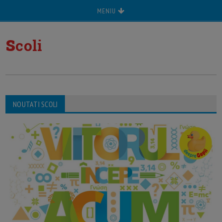
MENIU
s
coli
NOUTATI SCOLI