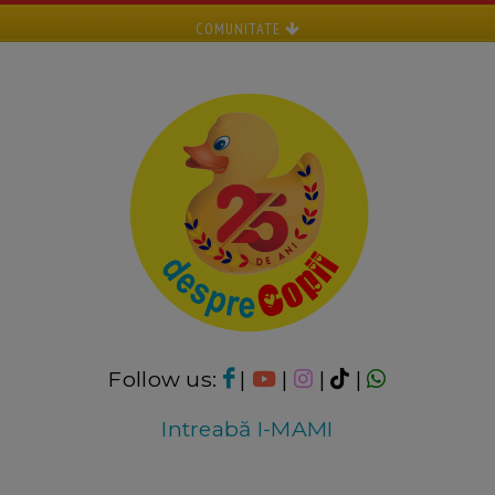
COMUNITATE
Follow us:
|
|
|
|
Intreabă I-MAMI