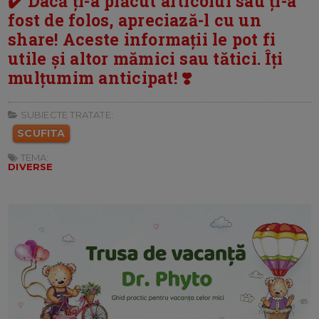
✔️ Dacă ți-a plăcut articolul sau ți-a
fost de folos, apreciază-l cu un
share! Aceste informații le pot fi
utile și altor mămici sau tătici. Îți
mulțumim anticipat! ❣️
SUBIECTE TRATATE:
SCUFITA
TEMA:
DIVERSE