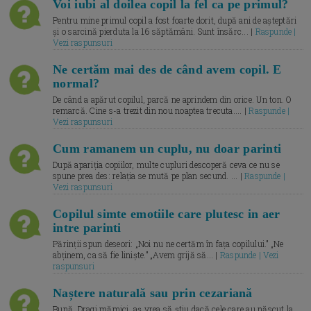
Voi iubi al doilea copil la fel ca pe primul?
Pentru mine primul copil a fost foarte dorit, după ani de așteptări
și o sarcină pierduta la 16 săptămâni. Sunt însărc... |
Raspunde |
Vezi raspunsuri
Ne certăm mai des de când avem copil. E
normal?
De când a apărut copilul, parcă ne aprindem din orice. Un ton. O
remarcă. Cine s-a trezit din nou noaptea trecuta.... |
Raspunde |
Vezi raspunsuri
Cum ramanem un cuplu, nu doar parinti
După apariția copiilor, multe cupluri descoperă ceva ce nu se
spune prea des: relația se mută pe plan secund. ... |
Raspunde |
Vezi raspunsuri
Copilul simte emotiile care plutesc in aer
intre parinti
Părinții spun deseori: „Noi nu ne certăm în fața copilului.” „Ne
abținem, ca să fie liniște.” „Avem grijă să... |
Raspunde | Vezi
raspunsuri
Naștere naturală sau prin cezariană
Bună, Dragi mămici, aș vrea să știu dacă cele care au născut la