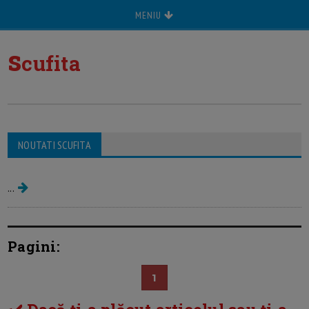
MENIU
s
cufita
NOUTATI SCUFITA
Scufita Rosie
...
Pagini:
1