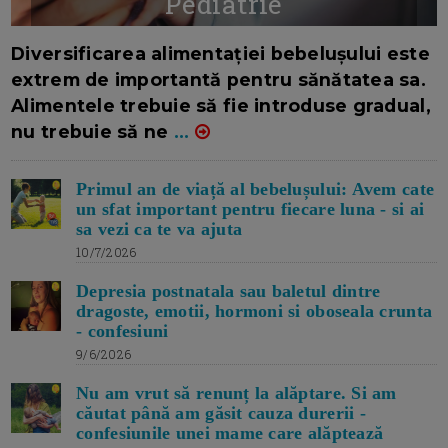
Pediatrie
16/7/2026
AUTOR: EDITOR DC.
Diversificarea alimentației bebelușului este
extrem de importantă pentru sănătatea sa.
Alimentele trebuie să fie introduse gradual,
nu trebuie să ne
...
Primul an de viață al bebelușului: Avem cate
un sfat important pentru fiecare luna - si ai
sa vezi ca te va ajuta
10/7/2026
Depresia postnatala sau baletul dintre
dragoste, emotii, hormoni si oboseala crunta
- confesiuni
9/6/2026
Nu am vrut să renunț la alăptare. Si am
căutat până am găsit cauza durerii -
confesiunile unei mame care alăptează