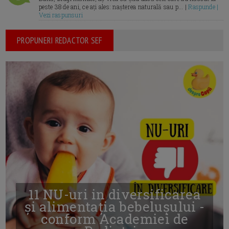
peste 38 de ani, ce ați ales: nașterea naturală sau p... |
Raspunde |
Vezi raspunsuri
PROPUNERI REDACTOR SEF
11 NU-uri in diversificarea
și alimentația bebelușului -
conform Academiei de