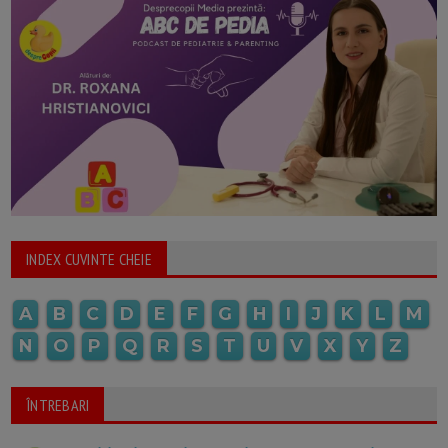
INDEX CUVINTE CHEIE
A
B
C
D
E
F
G
H
I
J
K
L
M
N
O
P
Q
R
S
T
U
V
X
Y
Z
ÎNTREBARI