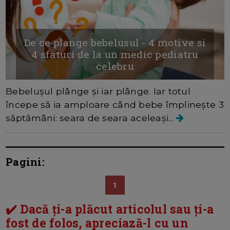
De ce plange bebelusul - 4 motive si
4 sfaturi de la un medic pediatru
celebru
Bebelușul plânge și iar plânge. Iar totul
începe să ia amploare când bebe împlinește 3
săptămâni: seara de seara aceleași...
Pagini:
1
✔️ Dacă ți-a plăcut articolul sau ți-a
fost de folos, apreciază-l cu un