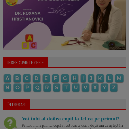
INDEX CUVINTE CHEIE
A
B
C
D
E
F
G
H
I
J
K
L
M
N
O
P
Q
R
S
T
U
V
X
Y
Z
ÎNTREBARI
Voi iubi al doilea copil la fel ca pe primul?
Pentru mine primul copil a fost foarte dorit, după ani de așteptări