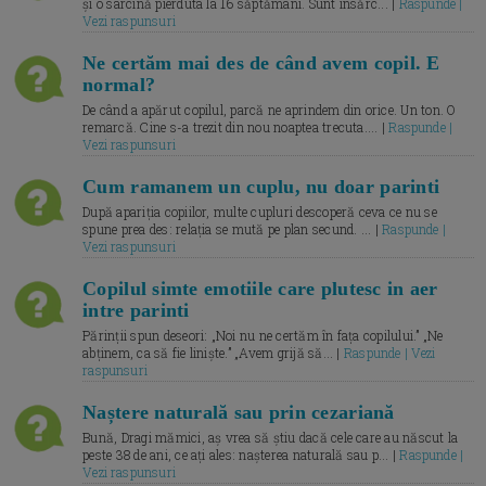
și o sarcină pierduta la 16 săptămâni. Sunt însărc... |
Raspunde |
Vezi raspunsuri
Ne certăm mai des de când avem copil. E
normal?
De când a apărut copilul, parcă ne aprindem din orice. Un ton. O
remarcă. Cine s-a trezit din nou noaptea trecuta.... |
Raspunde |
Vezi raspunsuri
Cum ramanem un cuplu, nu doar parinti
După apariția copiilor, multe cupluri descoperă ceva ce nu se
spune prea des: relația se mută pe plan secund. ... |
Raspunde |
Vezi raspunsuri
Copilul simte emotiile care plutesc in aer
intre parinti
Părinții spun deseori: „Noi nu ne certăm în fața copilului.” „Ne
abținem, ca să fie liniște.” „Avem grijă să... |
Raspunde | Vezi
raspunsuri
Naștere naturală sau prin cezariană
Bună, Dragi mămici, aș vrea să știu dacă cele care au născut la
peste 38 de ani, ce ați ales: nașterea naturală sau p... |
Raspunde |
Vezi raspunsuri