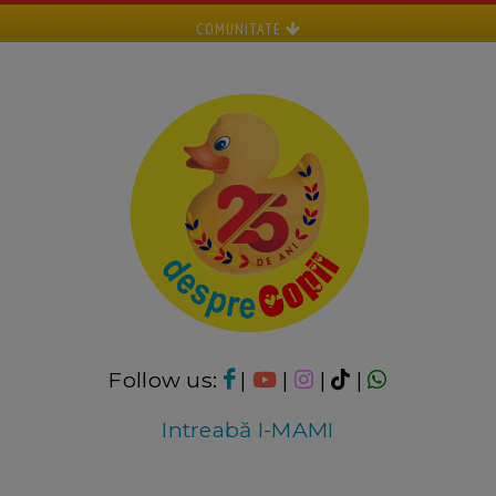
COMUNITATE
Follow us:
|
|
|
|
Intreabă I-MAMI