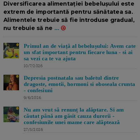
Diversificarea alimentației bebelușului este
extrem de importantă pentru sănătatea sa.
Alimentele trebuie să fie introduse gradual,
nu trebuie să ne
...
Primul an de viață al bebelușului: Avem cate
un sfat important pentru fiecare luna - si ai
sa vezi ca te va ajuta
10/7/2026
Depresia postnatala sau baletul dintre
dragoste, emotii, hormoni si oboseala crunta
- confesiuni
9/6/2026
Nu am vrut să renunț la alăptare. Si am
căutat până am găsit cauza durerii -
confesiunile unei mame care alăptează
27/3/2026