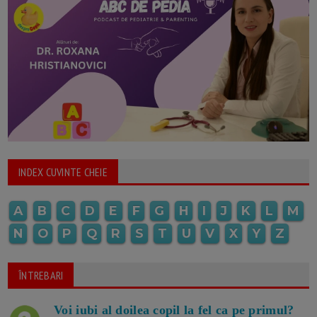
INDEX CUVINTE CHEIE
A
B
C
D
E
F
G
H
I
J
K
L
M
N
O
P
Q
R
S
T
U
V
X
Y
Z
ÎNTREBARI
Voi iubi al doilea copil la fel ca pe primul?