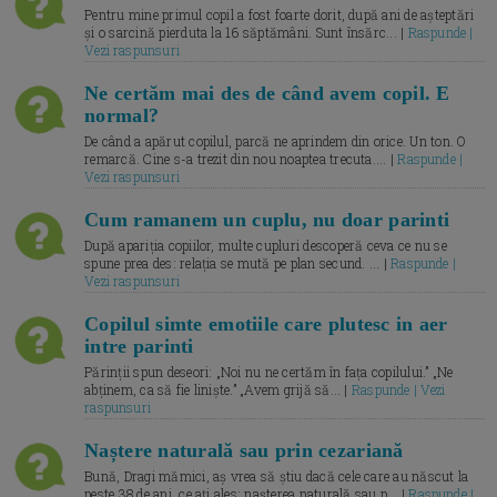
Pentru mine primul copil a fost foarte dorit, după ani de așteptări
și o sarcină pierduta la 16 săptămâni. Sunt însărc... |
Raspunde |
Vezi raspunsuri
Ne certăm mai des de când avem copil. E
normal?
De când a apărut copilul, parcă ne aprindem din orice. Un ton. O
remarcă. Cine s-a trezit din nou noaptea trecuta.... |
Raspunde |
Vezi raspunsuri
Cum ramanem un cuplu, nu doar parinti
După apariția copiilor, multe cupluri descoperă ceva ce nu se
spune prea des: relația se mută pe plan secund. ... |
Raspunde |
Vezi raspunsuri
Copilul simte emotiile care plutesc in aer
intre parinti
Părinții spun deseori: „Noi nu ne certăm în fața copilului.” „Ne
abținem, ca să fie liniște.” „Avem grijă să... |
Raspunde | Vezi
raspunsuri
Naștere naturală sau prin cezariană
Bună, Dragi mămici, aș vrea să știu dacă cele care au născut la
peste 38 de ani, ce ați ales: nașterea naturală sau p... |
Raspunde |