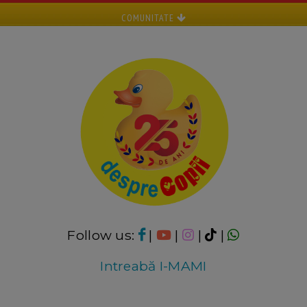
COMUNITATE
Follow us:
|
|
|
|
Intreabă I-MAMI