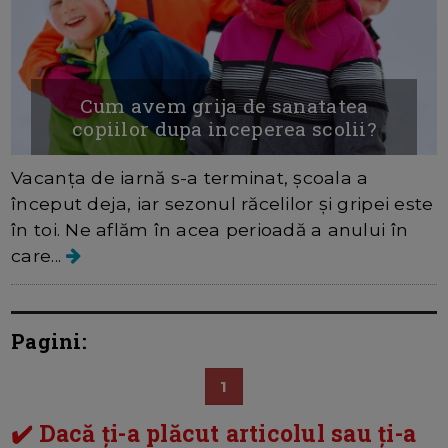
Cum avem grija de sanatatea
copiilor dupa inceperea scolii?
Vacanța de iarnă s-a terminat, școala a
început deja, iar sezonul răcelilor și gripei este
în toi. Ne aflăm în acea perioadă a anului în
care...
Pagini:
1
✔️ Dacă ți-a plăcut articolul sau ți-a