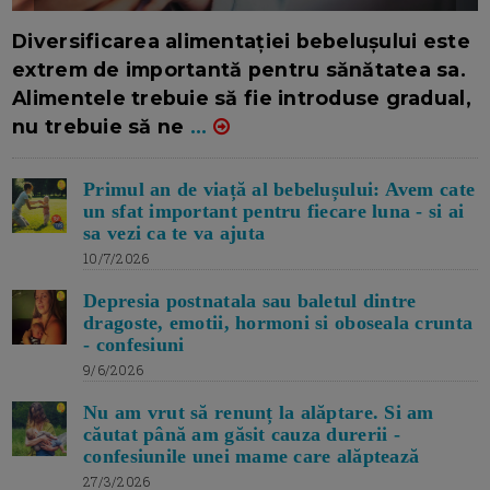
16/7/2026
AUTOR: EDITOR DC.
Diversificarea alimentației bebelușului este
extrem de importantă pentru sănătatea sa.
Alimentele trebuie să fie introduse gradual,
nu trebuie să ne
...
Primul an de viață al bebelușului: Avem cate
un sfat important pentru fiecare luna - si ai
sa vezi ca te va ajuta
10/7/2026
Depresia postnatala sau baletul dintre
dragoste, emotii, hormoni si oboseala crunta
- confesiuni
9/6/2026
Nu am vrut să renunț la alăptare. Si am
căutat până am găsit cauza durerii -
confesiunile unei mame care alăptează
27/3/2026