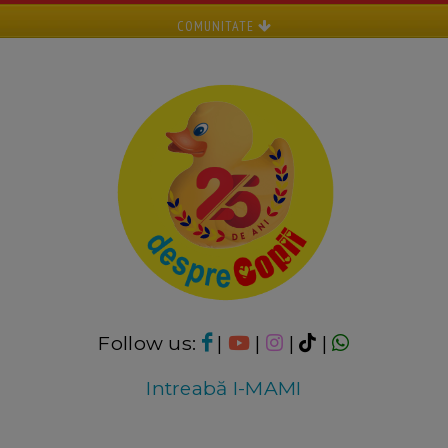
COMUNITATE
Follow us:
|
|
|
|
Intreabă I-MAMI