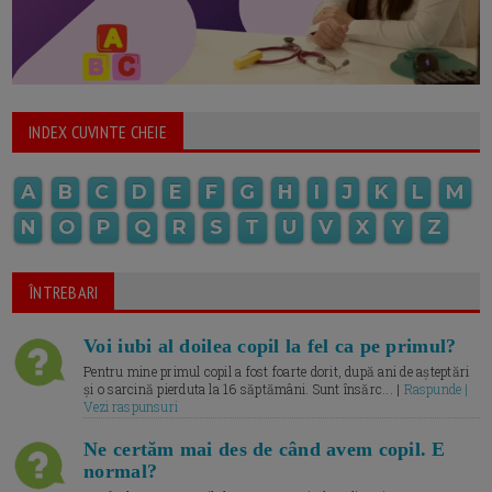
INDEX CUVINTE CHEIE
A
B
C
D
E
F
G
H
I
J
K
L
M
N
O
P
Q
R
S
T
U
V
X
Y
Z
ÎNTREBARI
Voi iubi al doilea copil la fel ca pe primul?
Pentru mine primul copil a fost foarte dorit, după ani de așteptări
și o sarcină pierduta la 16 săptămâni. Sunt însărc... |
Raspunde |
Vezi raspunsuri
Ne certăm mai des de când avem copil. E
normal?