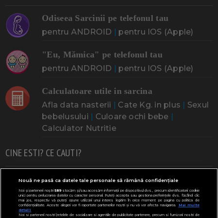
Odiseea Sarcinii pe telefonul tau
pentru ANDROID
|
pentru IOS (Apple)
"Eu, Mămica" pe telefonul tau
pentru ANDROID
|
pentru IOS (Apple)
Calculatoare utile in sarcina
Afla data nasterii
|
Cate Kg. in plus
|
Sexul
bebelusului
|
Culoare ochi bebe
|
Calculator Nutritie
CINE ESTI? CE CAUTI?
Doresc un copil
Adoptia
Probleme cu sarcina
Nouă ne pasă ca datele tale personale să rămână confidențiale
Noi și partenerii noștri
589
stocăm și/sau accesăm informații pe dispozitivul dvs., precum identificatorii cookie
Urmeaza sa nasc
Probleme alaptare
Bebe plange
unici pentru prelucrarea datelor cu caracter personal. Puteți accepta sau gestiona preferințele dvs. făcând clic
mai jos, respectiv vă puteți opune utilizării unui interes legitim în orice moment pe pagina cu politica de
confidențialitate. Aceste alegeri vor fi raportate partenerilor noștri și nu vă vor afecta navigarea.
Mai multe
Bebe febra
Caut bona
Cresa, Gradinta
detalii
Noi si partenerii nostri (retelele de socializare si agentiile de publicitate partenere, precum si furnizorii nostri de