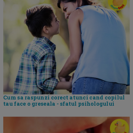
Cum sa raspunzi corect atunci cand copilul
tau face o greseala - sfatul psihologului