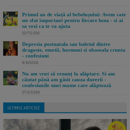
Primul an de viață al bebelușului: Avem cate
un sfat important pentru fiecare luna - si ai
sa vezi ca te va ajuta
10/7/2026
Depresia postnatala sau baletul dintre
dragoste, emotii, hormoni si oboseala crunta
- confesiuni
9/6/2026
Nu am vrut să renunț la alăptare. Si am
căutat până am găsit cauza durerii -
confesiunile unei mame care alăptează
27/3/2026
ULTIMILE ARTICOLE