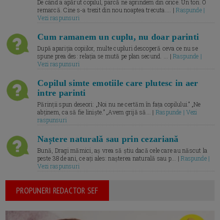
De când a apărut copilul, parcă ne aprindem din orice. Un ton. O
remarcă. Cine s-a trezit din nou noaptea trecuta.... |
Raspunde |
Vezi raspunsuri
Cum ramanem un cuplu, nu doar parinti
După apariția copiilor, multe cupluri descoperă ceva ce nu se
spune prea des: relația se mută pe plan secund. ... |
Raspunde |
Vezi raspunsuri
Copilul simte emotiile care plutesc in aer
intre parinti
Părinții spun deseori: „Noi nu ne certăm în fața copilului.” „Ne
abținem, ca să fie liniște.” „Avem grijă să... |
Raspunde | Vezi
raspunsuri
Naștere naturală sau prin cezariană
Bună, Dragi mămici, aș vrea să știu dacă cele care au născut la
peste 38 de ani, ce ați ales: nașterea naturală sau p... |
Raspunde |
Vezi raspunsuri
PROPUNERI REDACTOR SEF