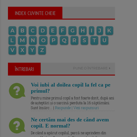
INDEX CUVINTE CHEIE
A
B
C
D
E
F
G
H
I
J
K
L
M
N
O
P
Q
R
S
T
U
V
X
Y
Z
ÎNTREBARI
PUNE O ÎNTREBARE
Voi iubi al doilea copil la fel ca pe
primul?
Pentru mine primul copil a fost foarte dorit, după ani
de așteptări și o sarcină pierduta la 16 săptămâni.
Sunt însărc... |
Raspunde | Vezi raspunsuri
Ne certăm mai des de când avem
copil. E normal?
De când a apărut copilul, parcă ne aprindem din