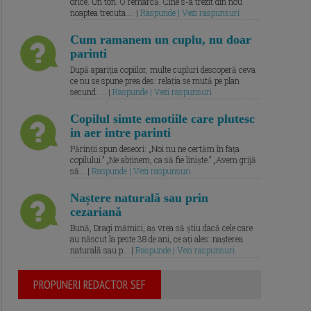
orice. Un ton. O remarcă. Cine s-a trezit din nou
noaptea trecuta.... |
Raspunde | Vezi raspunsuri
Cum ramanem un cuplu, nu doar
parinti
După apariția copiilor, multe cupluri descoperă ceva
ce nu se spune prea des: relația se mută pe plan
secund. ... |
Raspunde | Vezi raspunsuri
Copilul simte emotiile care plutesc
in aer intre parinti
Părinții spun deseori: „Noi nu ne certăm în fața
copilului.” „Ne abținem, ca să fie liniște.” „Avem grijă
să... |
Raspunde | Vezi raspunsuri
Naștere naturală sau prin
cezariană
Bună, Dragi mămici, aș vrea să știu dacă cele care
au născut la peste 38 de ani, ce ați ales: nașterea
naturală sau p... |
Raspunde | Vezi raspunsuri
PROPUNERI REDACTOR SEF