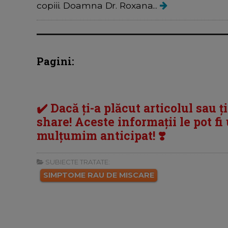
copiii. Doamna Dr. Roxana...
Pagini:
✔️ Dacă ți-a plăcut articolul sau ț
share! Aceste informații le pot fi u
mulțumim anticipat! ❣️
SUBIECTE TRATATE:
SIMPTOME RAU DE MISCARE