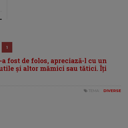
1
i-a fost de folos, apreciază-l cu un
tile și altor mămici sau tătici. Îți
TEMA:
DIVERSE