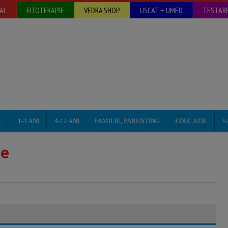
AL
FITOTERAPIE
VEDRA SHOP
USCAT + UMED
TESTARE
L
1-3 ANI
4-12 ANI
FAMILIE, PARENTING
EDUCATIE
S
re