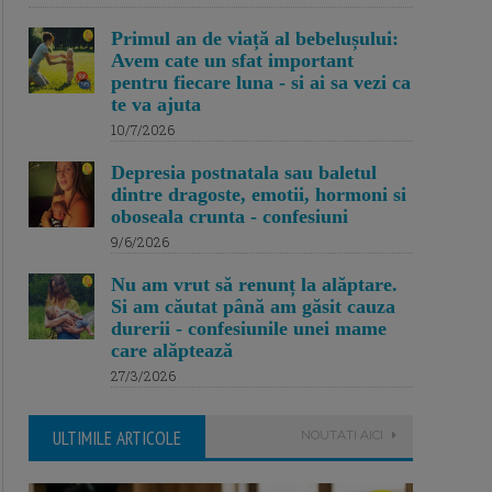
Primul an de viață al bebelușului:
Avem cate un sfat important
pentru fiecare luna - si ai sa vezi ca
te va ajuta
10/7/2026
Depresia postnatala sau baletul
dintre dragoste, emotii, hormoni si
oboseala crunta - confesiuni
9/6/2026
Nu am vrut să renunț la alăptare.
Si am căutat până am găsit cauza
durerii - confesiunile unei mame
care alăptează
27/3/2026
ULTIMILE ARTICOLE
NOUTATI AICI