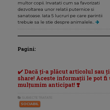
multor copii. Invatati cum sa favorizati
dezvoltarea unor relatii puternice si
sanatoase. Iata 5 lucruri pe care parintii
trebuie sa le stie despre animalele...
Pagini:
✔️ Dacă ți-a plăcut articolul sau ț
share! Aceste informații le pot fi u
mulțumim anticipat! ❣️
SUBIECTE TRATATE:
SOCIABIL