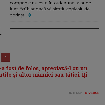
companie nu este întotdeauna ușor de
luat. 🐾Chiar dacă vă simțiți copleșiți de
dorința...
1
i-a fost de folos, apreciază-l cu un
tile și altor mămici sau tătici. Îți
TEMA:
DIVERSE