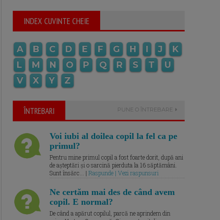
INDEX CUVINTE CHEIE
A
B
C
D
E
F
G
H
I
J
K
L
M
N
O
P
Q
R
S
T
U
V
X
Y
Z
ÎNTREBARI
PUNE O ÎNTREBARE
Voi iubi al doilea copil la fel ca pe
primul?
Pentru mine primul copil a fost foarte dorit, după ani
de așteptări și o sarcină pierduta la 16 săptămâni.
Sunt însărc... |
Raspunde | Vezi raspunsuri
Ne certăm mai des de când avem
copil. E normal?
De când a apărut copilul, parcă ne aprindem din