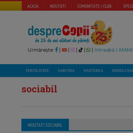
ACASA
NOUTATI
COMUNITATE / CLUB
SPECI
Urmărește:
|
|
|
|
|
Intreabă I-MAMI
FERTILITATE
SARCINA
NASTEREA
BEBELUSU
sociabil
NOUTATI SOCIABIL