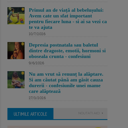
Primul an de viață al bebelușului:
Avem cate un sfat important
pentru fiecare luna - si ai sa vezi ca
te va ajuta
10/7/2026
Depresia postnatala sau baletul
dintre dragoste, emotii, hormoni si
oboseala crunta - confesiuni
9/6/2026
Nu am vrut să renunț la alăptare.
Si am căutat până am găsit cauza
durerii - confesiunile unei mame
care alăptează
27/3/2026
ULTIMILE ARTICOLE
NOUTATI AICI