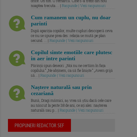
orice. Un ton. O remarcă. Cine s-a trezit din nou
noaptea trecuta.... |
Raspunde | Vezi raspunsuri
Cum ramanem un cuplu, nu doar
parinti
După apariția copiilor, multe cupluri descoperă ceva
ce nu se spune prea des: relația se mută pe plan
secund. ... |
Raspunde | Vezi raspunsuri
Copilul simte emotiile care plutesc
in aer intre parinti
Părinții spun deseori: „Noi nu ne certăm în fața
copilului.” „Ne abținem, ca să fie liniște.” „Avem grijă
să... |
Raspunde | Vezi raspunsuri
Naștere naturală sau prin
cezariană
Bună, Dragi mămici, aș vrea să știu dacă cele care
au născut la peste 38 de ani, ce ați ales: nașterea
naturală sau p... |
Raspunde | Vezi raspunsuri
PROPUNERI REDACTOR SEF