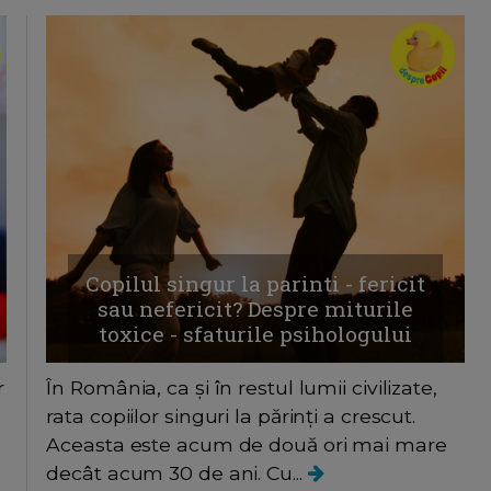
Copilul singur la parinti - fericit
sau nefericit? Despre miturile
toxice - sfaturile psihologului
r
În România, ca și în restul lumii civilizate,
rata copiilor singuri la părinți a crescut.
Aceasta este acum de două ori mai mare
decât acum 30 de ani. Cu...