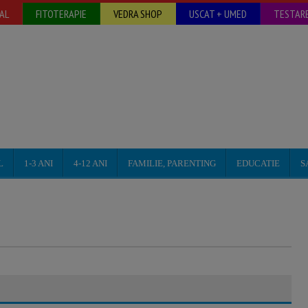
AL
FITOTERAPIE
VEDRA SHOP
USCAT + UMED
TESTARE
L
1-3 ANI
4-12 ANI
FAMILIE, PARENTING
EDUCATIE
S