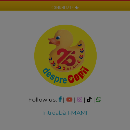
COMUNITATE
Follow us:
|
|
|
|
Intreabă I-MAMI