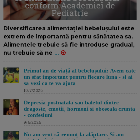
conform Academiei de
Pediatrie
16/7/2026
AUTOR: EDITOR DC.
Diversificarea alimentației bebelușului este
extrem de importantă pentru sănătatea sa.
Alimentele trebuie să fie introduse gradual,
nu trebuie să ne
...
Primul an de viață al bebelușului: Avem cate
un sfat important pentru fiecare luna - si ai
sa vezi ca te va ajuta
10/7/2026
Depresia postnatala sau baletul dintre
dragoste, emotii, hormoni si oboseala crunta
- confesiuni
9/6/2026
Nu am vrut să renunț la alăptare. Si am