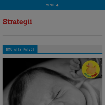
MENIU
s
trategii
NOUTATI STRATEGII