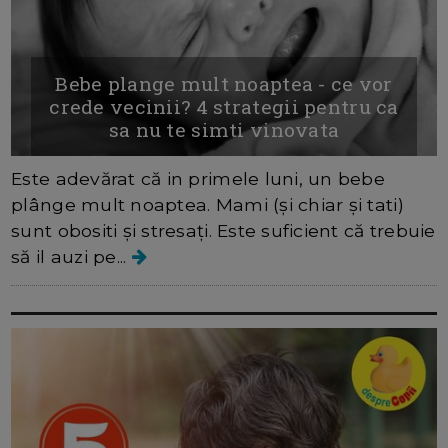
Bebe plange mult noaptea - ce vor
crede vecinii? 4 strategii pentru ca
sa nu te simti vinovata
Este adevărat că in primele luni, un bebe
plânge mult noaptea. Mami (și chiar și tati)
sunt obositi și stresați. Este suficient că trebuie
să il auzi pe...