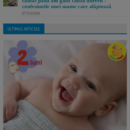
căutat până am găsit cauza durerii -
confesiunile unei mame care alăptează
27/3/2026
ULTIMILE ARTICOLE