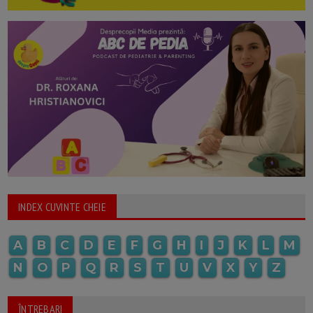
INDEX CUVINTE CHEIE
A
B
C
D
E
F
G
H
I
J
K
L
M
N
O
P
Q
R
S
T
U
V
X
Y
Z
ÎNTREBARI