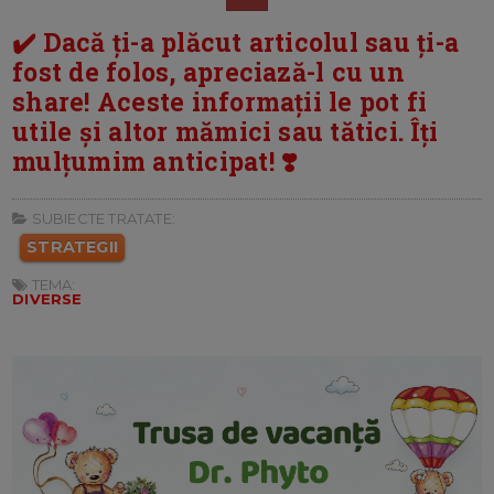
✔️ Dacă ți-a plăcut articolul sau ți-a
fost de folos, apreciază-l cu un
share! Aceste informații le pot fi
utile și altor mămici sau tătici. Îți
mulțumim anticipat! ❣️
SUBIECTE TRATATE:
STRATEGII
TEMA:
DIVERSE