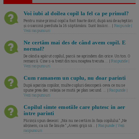
Voi iubi al doilea copil la fel ca pe primul?
Pentru mine primul copil a fost foarte dorit, după ani de așteptări
și o sarcină pierduta la 16 săptămâni. Sunt însărc... |
Raspunde |
Vezi raspunsuri
Ne certăm mai des de când avem copil. E
normal?
De când a apărut copilul, parcă ne aprindem din orice. Un ton. O
remarcă. Cine s-a trezit din nou noaptea trecuta.... |
Raspunde |
Vezi raspunsuri
Cum ramanem un cuplu, nu doar parinti
După apariția copiilor, multe cupluri descoperă ceva ce nu se
spune prea des: relația se mută pe plan secund. ... |
Raspunde |
Vezi raspunsuri
Copilul simte emotiile care plutesc in aer
intre parinti
Părinții spun deseori: „Noi nu ne certăm în fața copilului.” „Ne
abținem, ca să fie liniște.” „Avem grijă să... |
Raspunde | Vezi
raspunsuri