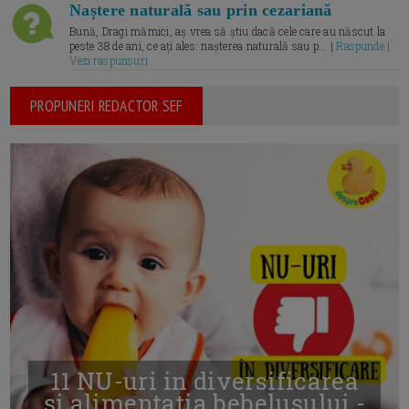
Naștere naturală sau prin cezariană
Bună, Dragi mămici, aș vrea să știu dacă cele care au născut la
peste 38 de ani, ce ați ales: nașterea naturală sau p... |
Raspunde |
Vezi raspunsuri
PROPUNERI REDACTOR SEF
11 NU-uri in diversificarea
și alimentația bebelușului -