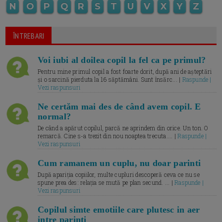
N
O
P
Q
R
S
T
U
V
X
Y
Z
ÎNTREBARI
Voi iubi al doilea copil la fel ca pe primul?
Pentru mine primul copil a fost foarte dorit, după ani de așteptări
și o sarcină pierduta la 16 săptămâni. Sunt însărc... |
Raspunde |
Vezi raspunsuri
Ne certăm mai des de când avem copil. E
normal?
De când a apărut copilul, parcă ne aprindem din orice. Un ton. O
remarcă. Cine s-a trezit din nou noaptea trecuta.... |
Raspunde |
Vezi raspunsuri
Cum ramanem un cuplu, nu doar parinti
După apariția copiilor, multe cupluri descoperă ceva ce nu se
spune prea des: relația se mută pe plan secund. ... |
Raspunde |
Vezi raspunsuri
Copilul simte emotiile care plutesc in aer
intre parinti