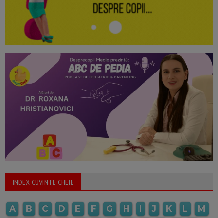
INDEX CUVINTE CHEIE
A
B
C
D
E
F
G
H
I
J
K
L
M