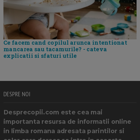
Ce facem cand copilul arunca intentionat
mancarea sau tacamurile? - cateva
explicatii si sfaturi utile
DESPRE NOI
Desprecopii.com este cea mai
importanta resursa de informatii online
in limba romana adresata parintilor si