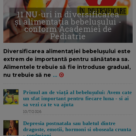
11 NU-uri in diversificarea
și alimentația bebelușului -
conform Academiei de
Pediatrie
16/7/2026
AUTOR: EDITOR DC.
Diversificarea alimentației bebelușului este
extrem de importantă pentru sănătatea sa.
Alimentele trebuie să fie introduse gradual,
nu trebuie să ne
...
Primul an de viață al bebelușului: Avem cate
un sfat important pentru fiecare luna - si ai
sa vezi ca te va ajuta
10/7/2026
Depresia postnatala sau baletul dintre
dragoste, emotii, hormoni si oboseala crunta
- confesiuni