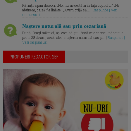
Părinții spun deseori: „Noi nu ne certăm în fața copilului.” „Ne
abținem, ca să fie liniște.” „Avem grijă să... |
Raspunde | Vezi
raspunsuri
Naștere naturală sau prin cezariană
Bună, Dragi mămici, aș vrea să știu dacă cele care au născut la
peste 38 de ani, ce ați ales: nașterea naturală sau p... |
Raspunde |
Vezi raspunsuri
PROPUNERI REDACTOR SEF