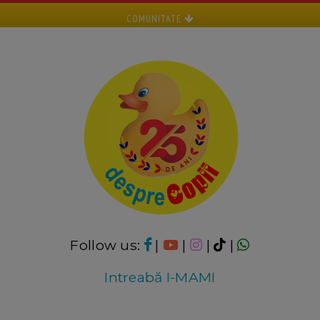
COMUNITATE
Follow us:
|
|
|
|
Intreabă I-MAMI