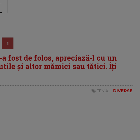
1
i-a fost de folos, apreciază-l cu un
tile și altor mămici sau tătici. Îți
TEMA:
DIVERSE