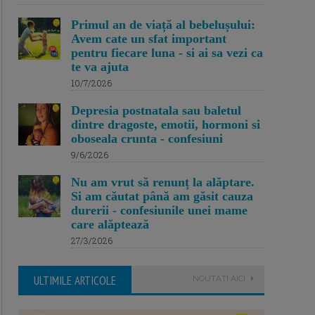
Primul an de viață al bebelușului:
Avem cate un sfat important
pentru fiecare luna - si ai sa vezi ca
te va ajuta
10/7/2026
Depresia postnatala sau baletul
dintre dragoste, emotii, hormoni si
oboseala crunta - confesiuni
9/6/2026
Nu am vrut să renunț la alăptare.
Si am căutat până am găsit cauza
durerii - confesiunile unei mame
care alăptează
27/3/2026
ULTIMILE ARTICOLE
NOUTATI AICI