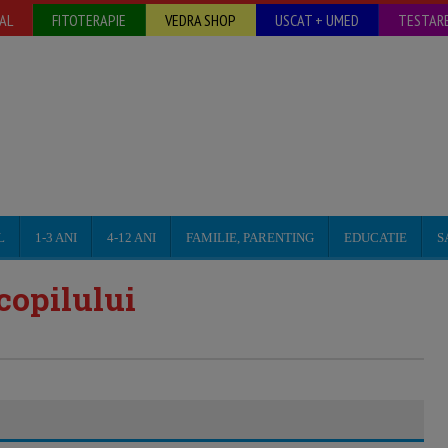
AL
FITOTERAPIE
VEDRA SHOP
USCAT + UMED
TESTARE
L
1-3 ANI
4-12 ANI
FAMILIE, PARENTING
EDUCATIE
S
 copilului