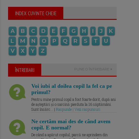
INDEX CUVINTE CHEIE
A
B
C
D
E
F
G
H
I
J
K
L
M
N
O
P
Q
R
S
T
U
V
X
Y
Z
ÎNTREBARI
PUNE O ÎNTREBARE
Voi iubi al doilea copil la fel ca pe
primul?
Pentru mine primul copil a fost foarte dorit, după ani
de așteptări și o sarcină pierduta la 16 săptămâni.
Sunt însărc... |
Raspunde | Vezi raspunsuri
Ne certăm mai des de când avem
copil. E normal?
De când a apărut copilul, parcă ne aprindem din