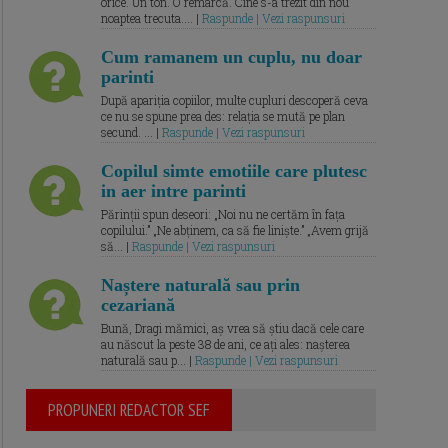
orice. Un ton. O remarcă. Cine s-a trezit din nou
noaptea trecuta.... |
Raspunde | Vezi raspunsuri
Cum ramanem un cuplu, nu doar
parinti
După apariția copiilor, multe cupluri descoperă ceva
ce nu se spune prea des: relația se mută pe plan
secund. ... |
Raspunde | Vezi raspunsuri
Copilul simte emotiile care plutesc
in aer intre parinti
Părinții spun deseori: „Noi nu ne certăm în fața
copilului.” „Ne abținem, ca să fie liniște.” „Avem grijă
să... |
Raspunde | Vezi raspunsuri
Naștere naturală sau prin
cezariană
Bună, Dragi mămici, aș vrea să știu dacă cele care
au născut la peste 38 de ani, ce ați ales: nașterea
naturală sau p... |
Raspunde | Vezi raspunsuri
PROPUNERI REDACTOR SEF