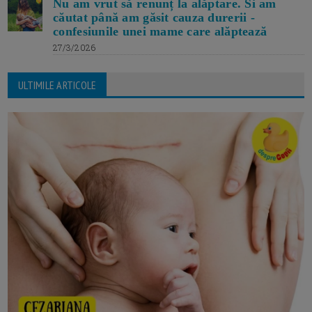
Nu am vrut să renunț la alăptare. Si am
căutat până am găsit cauza durerii -
confesiunile unei mame care alăptează
27/3/2026
ULTIMILE ARTICOLE