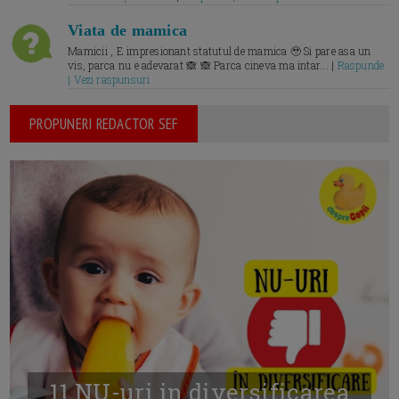
Viata de mamica
Mamicii , E impresionant statutul de mamica 🥹 Si pare asa un
vis, parca nu e adevarat 🙈 🙈 Parca cineva ma intar... |
Raspunde
| Vezi raspunsuri
PROPUNERI REDACTOR SEF
11 NU-uri in diversificarea