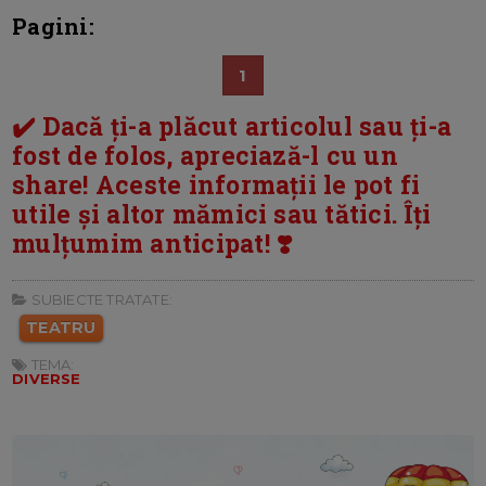
Pagini:
1
✔️ Dacă ți-a plăcut articolul sau ți-a
fost de folos, apreciază-l cu un
share! Aceste informații le pot fi
utile și altor mămici sau tătici. Îți
mulțumim anticipat! ❣️
SUBIECTE TRATATE:
TEATRU
TEMA:
DIVERSE