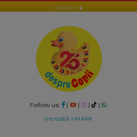
COMUNITATE
Follow us:
|
|
|
|
Intreabă I-MAMI