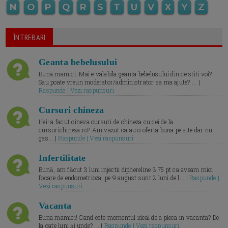
N
O
P
Q
R
S
T
U
V
X
Y
Z
ÎNTREBARI
Geanta bebelusului
Buna mamici. Mai e valabila geanta bebelusului din ce stiti voi?
Sau poate vreun moderator/administrator sa ma ajute? ... |
Raspunde | Vezi raspunsuri
Cursuri chineza
Hei! a facut cineva cursuri de chineza cu cei de la
cursurichineza.ro? Am vazut ca au o oferta buna pe site dar nu
gas... |
Raspunde | Vezi raspunsuri
Infertilitate
Bună, am făcut 3 luni injectii diphereline 3,75 pt ca aveam mici
focare de endometrioza, pe 9 august sunt 2 luni de l... |
Raspunde |
Vezi raspunsuri
Vacanta
Buna mamici! Cand este momentul ideal de a pleca in vacanta? De
la cate luni și unde? ... |
Raspunde | Vezi raspunsuri