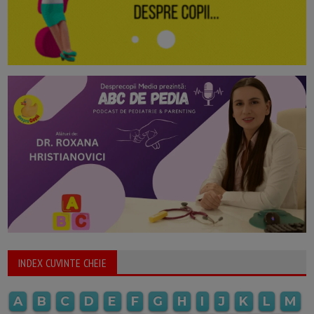
INDEX CUVINTE CHEIE
A
B
C
D
E
F
G
H
I
J
K
L
M