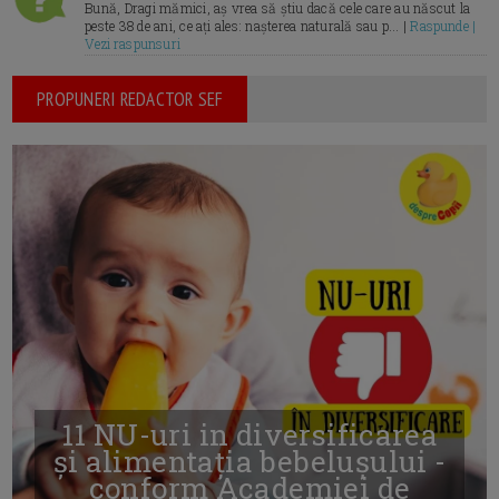
Bună, Dragi mămici, aș vrea să știu dacă cele care au născut la
peste 38 de ani, ce ați ales: nașterea naturală sau p... |
Raspunde |
Vezi raspunsuri
PROPUNERI REDACTOR SEF
11 NU-uri in diversificarea
și alimentația bebelușului -
conform Academiei de