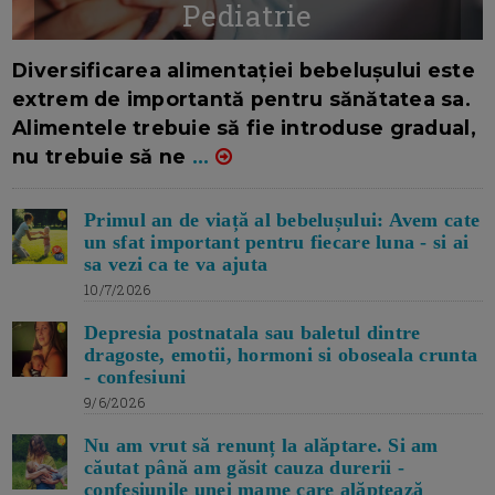
Pediatrie
16/7/2026
AUTOR: EDITOR DC.
Diversificarea alimentației bebelușului este
extrem de importantă pentru sănătatea sa.
Alimentele trebuie să fie introduse gradual,
nu trebuie să ne
...
Primul an de viață al bebelușului: Avem cate
un sfat important pentru fiecare luna - si ai
sa vezi ca te va ajuta
10/7/2026
Depresia postnatala sau baletul dintre
dragoste, emotii, hormoni si oboseala crunta
- confesiuni
9/6/2026
Nu am vrut să renunț la alăptare. Si am
căutat până am găsit cauza durerii -
confesiunile unei mame care alăptează