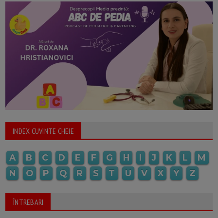
INDEX CUVINTE CHEIE
A
B
C
D
E
F
G
H
I
J
K
L
M
N
O
P
Q
R
S
T
U
V
X
Y
Z
ÎNTREBARI