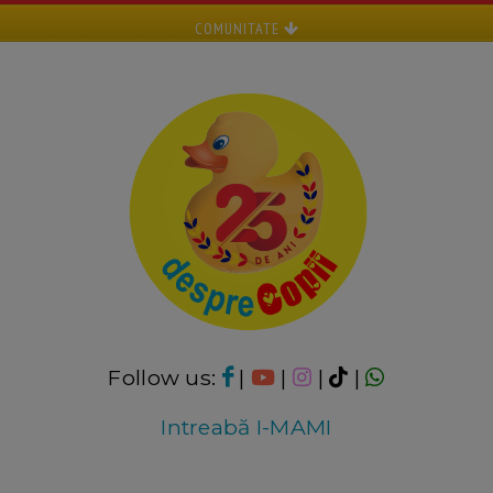
COMUNITATE
Follow us:
|
|
|
|
Intreabă I-MAMI