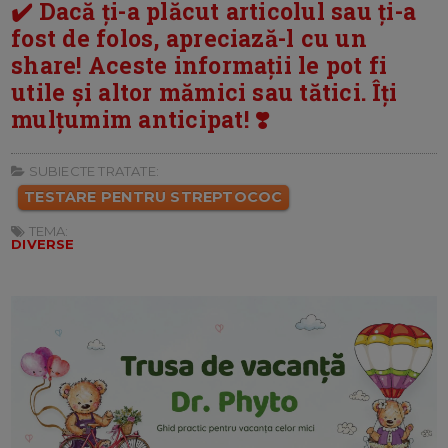
✔️ Dacă ți-a plăcut articolul sau ți-a
fost de folos, apreciază-l cu un
share! Aceste informații le pot fi
utile și altor mămici sau tătici. Îți
mulțumim anticipat! ❣️
SUBIECTE TRATATE:
TESTARE PENTRU STREPTOCOC
TEMA:
DIVERSE