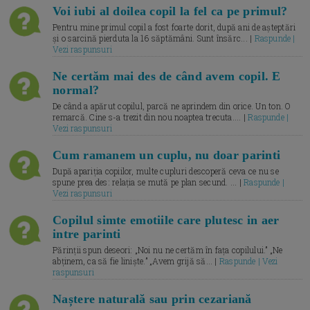
Voi iubi al doilea copil la fel ca pe primul?
Pentru mine primul copil a fost foarte dorit, după ani de așteptări
și o sarcină pierduta la 16 săptămâni. Sunt însărc... |
Raspunde |
Vezi raspunsuri
Ne certăm mai des de când avem copil. E
normal?
De când a apărut copilul, parcă ne aprindem din orice. Un ton. O
remarcă. Cine s-a trezit din nou noaptea trecuta.... |
Raspunde |
Vezi raspunsuri
Cum ramanem un cuplu, nu doar parinti
După apariția copiilor, multe cupluri descoperă ceva ce nu se
spune prea des: relația se mută pe plan secund. ... |
Raspunde |
Vezi raspunsuri
Copilul simte emotiile care plutesc in aer
intre parinti
Părinții spun deseori: „Noi nu ne certăm în fața copilului.” „Ne
abținem, ca să fie liniște.” „Avem grijă să... |
Raspunde | Vezi
raspunsuri
Naștere naturală sau prin cezariană