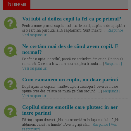
ÎNTREBARI
Voi iubi al doilea copil la fel ca pe primul?
Pentru mine primul copil a fost foarte dorit, după ani de așteptări
și o sarcină pierduta la 16 săptămâni. Sunt însărc... |
Raspunde |
Vezi raspunsuri
Ne certăm mai des de când avem copil. E
normal?
De când a apărut copilul, parcă ne aprindem din orice. Un ton. O
remarcă. Cine s-a trezit din nou noaptea trecuta.... |
Raspunde |
Vezi raspunsuri
Cum ramanem un cuplu, nu doar parinti
După apariția copiilor, multe cupluri descoperă ceva ce nu se
spune prea des: relația se mută pe plan secund. ... |
Raspunde |
Vezi raspunsuri
Copilul simte emotiile care plutesc in aer
intre parinti
Părinții spun deseori: „Noi nu ne certăm în fața copilului.” „Ne
abținem, ca să fie liniște.” „Avem grijă să... |
Raspunde | Vezi
raspunsuri