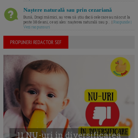
Naștere naturală sau prin cezariană
Bună, Dragi mămici, aș vrea să știu dacă cele care au născut la
peste 38 de ani, ce ați ales: nașterea naturală sau p... |
Raspunde |
Vezi raspunsuri
PROPUNERI REDACTOR SEF
11 NU-uri in diversificarea