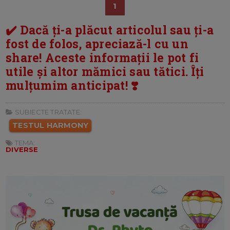
1
✔️ Dacă ți-a plăcut articolul sau ți-a
fost de folos, apreciază-l cu un
share! Aceste informații le pot fi
utile și altor mămici sau tătici. Îți
mulțumim anticipat! ❣️
SUBIECTE TRATATE:
TESTUL HARMONY
TEMA:
DIVERSE