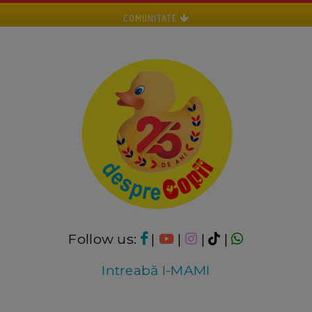
COMUNITATE
Follow us:
|
|
|
|
Intreabă I-MAMI