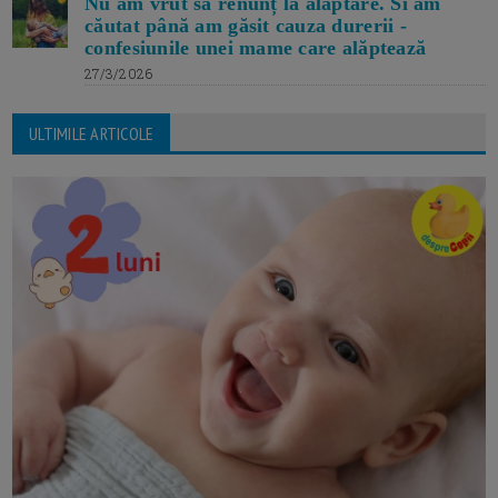
Nu am vrut să renunț la alăptare. Si am
căutat până am găsit cauza durerii -
confesiunile unei mame care alăptează
27/3/2026
ULTIMILE ARTICOLE