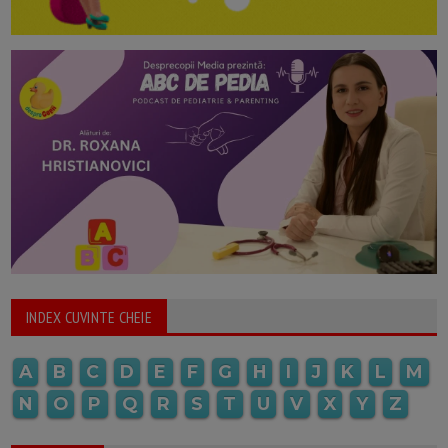
INDEX CUVINTE CHEIE
A
B
C
D
E
F
G
H
I
J
K
L
M
N
O
P
Q
R
S
T
U
V
X
Y
Z