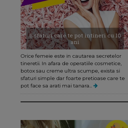
6 sfaturi care te pot intineri cu 10
ani
Orice femeie este in cautarea secretelor
tineretii. In afara de operatiile cosmetice,
botox sau creme ultra scumpe, exista si
sfaturi simple dar foarte pretioase care te
pot face sa arati mai tanara...