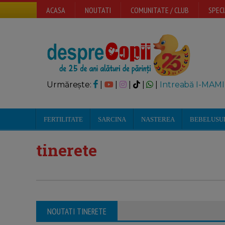
ACASA
NOUTATI
COMUNITATE / CLUB
SPECI
Urmărește:
|
|
|
|
|
Intreabă I-MAMI
FERTILITATE
SARCINA
NASTEREA
BEBELUSU
tinerete
NOUTATI TINERETE