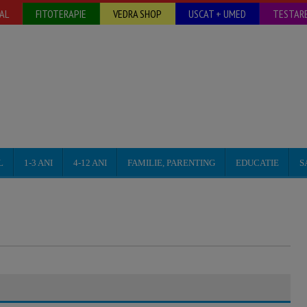
AL
FITOTERAPIE
VEDRA SHOP
USCAT + UMED
TESTARE
L
1-3 ANI
4-12 ANI
FAMILIE, PARENTING
EDUCATIE
S