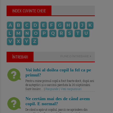
INDEX CUVINTE CHEIE
A
B
C
D
E
F
G
H
I
J
K
L
M
N
O
P
Q
R
S
T
U
V
X
Y
Z
ÎNTREBARI
PUNE O ÎNTREBARE
Voi iubi al doilea copil la fel ca pe
primul?
Pentru mine primul copil a fost foarte dorit, după ani
de așteptări și o sarcină pierduta la 16 săptămâni.
Sunt însărc... |
Raspunde | Vezi raspunsuri
Ne certăm mai des de când avem
copil. E normal?
De când a apărut copilul, parcă ne aprindem din