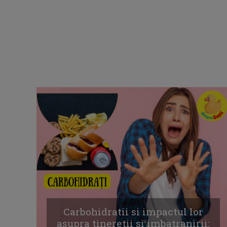
Carbohidratii si impactul lor
asupra tineretii si imbatranirii: