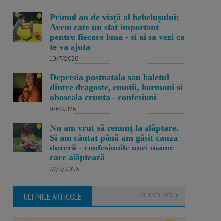
Primul an de viață al bebelușului:
Avem cate un sfat important
pentru fiecare luna - si ai sa vezi ca
te va ajuta
10/7/2026
Depresia postnatala sau baletul
dintre dragoste, emotii, hormoni si
oboseala crunta - confesiuni
9/6/2026
Nu am vrut să renunț la alăptare.
Si am căutat până am găsit cauza
durerii - confesiunile unei mame
care alăptează
27/3/2026
ULTIMILE ARTICOLE
NOUTATI AICI