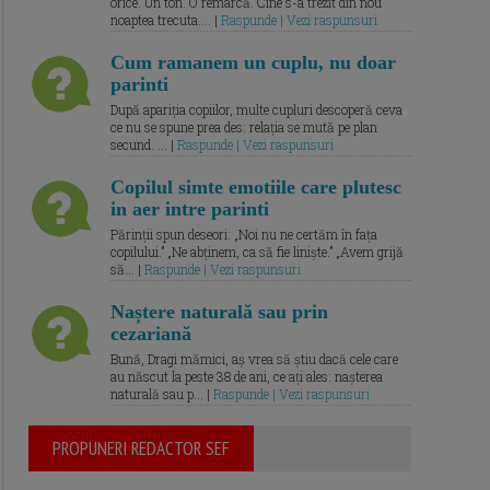
orice. Un ton. O remarcă. Cine s-a trezit din nou
noaptea trecuta.... |
Raspunde | Vezi raspunsuri
Cum ramanem un cuplu, nu doar
parinti
După apariția copiilor, multe cupluri descoperă ceva
ce nu se spune prea des: relația se mută pe plan
secund. ... |
Raspunde | Vezi raspunsuri
Copilul simte emotiile care plutesc
in aer intre parinti
Părinții spun deseori: „Noi nu ne certăm în fața
copilului.” „Ne abținem, ca să fie liniște.” „Avem grijă
să... |
Raspunde | Vezi raspunsuri
Naștere naturală sau prin
cezariană
Bună, Dragi mămici, aș vrea să știu dacă cele care
au născut la peste 38 de ani, ce ați ales: nașterea
naturală sau p... |
Raspunde | Vezi raspunsuri
PROPUNERI REDACTOR SEF