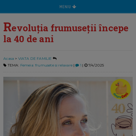
MENIU
R
evoluția frumuseții începe
la 40 de ani
Acasa
>
VIATA DE FAMILIE
TEMA:
Femeia: frumusete si relaxare
|
1
|
7/4/2025