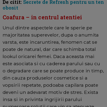
De citit:
Secrete de Refresh pentru un ten
obosit
Coafura – in centrul atentiei
Unul dintre aspectele care le sperie pe
majoritatea superevelor, dupa o anumita
varsta, este incaruntirea, fenomen cat se
poate de natural, dar care schimba total
lookul oricarei femei. Daca aceasta mai
este asociata si cu caderea parului sau cu
o degradare care se poate produce in timp,
din cauza produselor cosmetice si a
vopsirii repetate, podoaba capilara poate
deveni un adevarat motiv de stres. Exista
insa si in privinta ingrijirii parului
numeroase solutii care vin sa atenueze