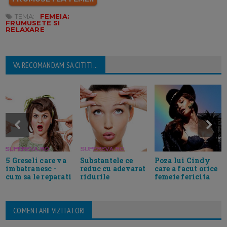
TEMA:
FEMEIA:
FRUMUSETE SI
RELAXARE
VA RECOMANDAM SA CITITI...
5 Greseli care va
Substantele ce
Poza lui Cindy
imbatranesc -
reduc cu adevarat
care a facut orice
cum sa le reparati
ridurile
femeie fericita
COMENTARII VIZITATORI