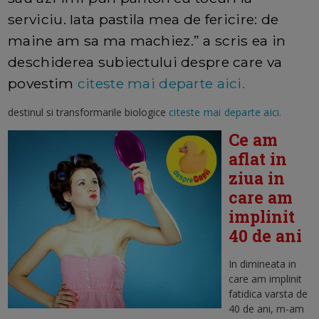
serviciu. Iata pastila mea de fericire: de
maine am sa ma machiez.” a scris ea in
deschiderea subiectului despre care va
povestim
citeste mai departe aici.
destinul si transformarile biologice
citeste mai departe aici.
Ce am
aflat in
ziua in
care am
implinit
40 de ani
In dimineata in
care am implinit
fatidica varsta de
40 de ani, m-am