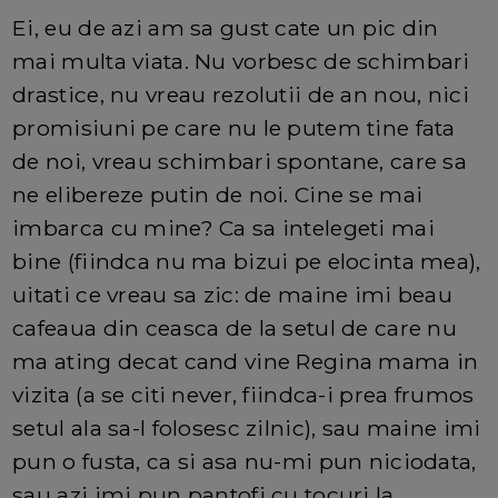
Ei, eu de azi am sa gust cate un pic din
mai multa viata. Nu vorbesc de schimbari
drastice, nu vreau rezolutii de an nou, nici
promisiuni pe care nu le putem tine fata
de noi, vreau schimbari spontane, care sa
ne elibereze putin de noi. Cine se mai
imbarca cu mine? Ca sa intelegeti mai
bine (fiindca nu ma bizui pe elocinta mea),
uitati ce vreau sa zic: de maine imi beau
cafeaua din ceasca de la setul de care nu
ma ating decat cand vine Regina mama in
vizita (a se citi never, fiindca-i prea frumos
setul ala sa-l folosesc zilnic), sau maine imi
pun o fusta, ca si asa nu-mi pun niciodata,
sau azi imi pun pantofi cu tocuri la