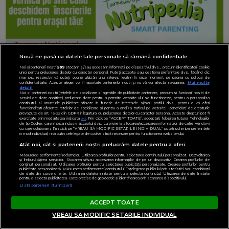
Nouă ne pasă ca datele tale personale să rămână confidențiale
Noi și partenerii noștri
589
stocăm și/sau accesăm informații pe dispozitivul dvs., precum identificatorii cookie
unici pentru prelucrarea datelor cu caracter personal. Puteți accepta sau gestiona preferințele dvs. făcând clic
mai jos, respectiv vă puteți opune utilizării unui interes legitim în orice moment pe pagina cu politica de
confidențialitate. Aceste alegeri vor fi raportate partenerilor noștri și nu vă vor afecta navigarea.
Mai multe
detalii
Noi si partenerii nostri (retelele de socializare si agentiile de publicitate partenere, precum si furnizorii nostri de
servicii de date analitice) prelucram date pentru a permite website-ului sa functioneze, pentru a personaliza
continutul si anunturile publicitare afisate in functie de interesele si/sau profilul dvs., pentru a va oferi
functionalitati aferente retelelor de socializare si pentru a analiza traficul pe website. Beneficiati de drepturile
prevazute de art. 15-22 din GDPR in legatura cu prelucrarea datelor cu caracter personal. Aceste drepturi pot fi
exercitate prin modalitatea indicata
aici
. Prin click pe “ACCEPT TOATE”, acceptati folosirea tuturor Tehnologiilor
de tip Cookie, care implica inclusiv acceptul dvs. cu privire la stocarea/accesarea informatiilor de catre Vendor-ii
cu care colaboram. Prin click pe “VREAU SA MODIFIC SETARILE INDIVIDUAL” puteti schimba preferintele
in mod individual, mai putin cele legate de cookie strict necesare pentru functionarea website-ului.
Atât noi, cât și partenerii noștri prelucrăm datele pentru a oferi:
Măsurarea performanței reclamelor. Utilizarea profilurilor pentru selectarea conținutului personalizat. Dezvoltarea
și îmbunătățirea serviciilor. Stocarea și/sau accesarea informațiilor de pe un dispozitiv. Crearea profilurilor de
conținut personalizat. Utilizarea profilurilor pentru selectarea publicității personalizate. Crearea profilurilor pentru
publicitate personalizată. Măsurarea performanței conținutului. Înțelegerea publicului prin statistici sau combinații
de date din surse diferite. Utilizarea datelor limitate pentru a selecta conținutul. Utilizarea de date limitate
pentru a selecta publicitatea. Date precise de geolocație și identificarea prin scanarea dispozitivului.
Listă parteneri (furnizori)
ACCEPT TOATE
VREAU SA MODIFIC SETARILE INDIVIDUAL