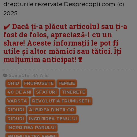
drepturile rezervate Desprecopii.com (c)
2025
✔️ Dacă ți-a plăcut articolul sau ți-a
fost de folos, apreciază-l cu un
share! Aceste informații le pot fi
utile și altor mămici sau tătici. Îți
mulțumim anticipat! ❣️
SUBIECTE TRATATE:
GHID
FRUMUSETE
FEMEIE
40 DE ANI
SFATURI
TINERETE
VARSTA
REVOLUTIA FRUMUSETII
RIDURI
ALBIREA DINTILOR
RIDURI
INGRIJIREA TENULUI
INGRIJIREA PARULUI
FRUMUSETEA FEMEII