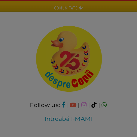
COMUNITATE
Follow us:
|
|
|
|
Intreabă I-MAMI