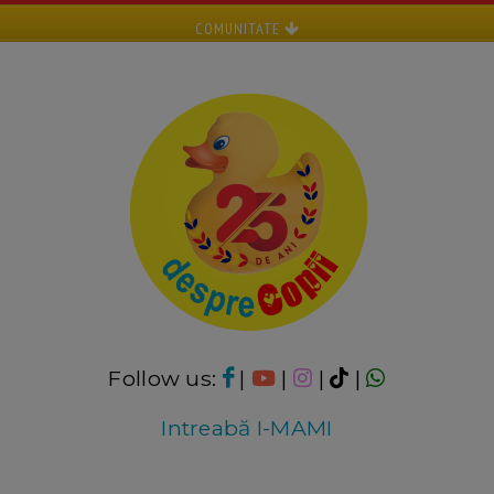
COMUNITATE
Follow us:
|
|
|
|
Intreabă I-MAMI