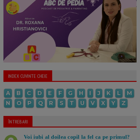
INDEX CUVINTE CHEIE
A
B
C
D
E
F
G
H
I
J
K
L
M
N
O
P
Q
R
S
T
U
V
X
Y
Z
ÎNTREBARI
Voi iubi al doilea copil la fel ca pe primul?