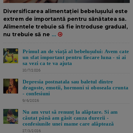
16/7/2026
AUTOR: EDITOR DC.
Diversificarea alimentației bebelușului este
extrem de importantă pentru sănătatea sa.
Alimentele trebuie să fie introduse gradual,
nu trebuie să ne
...
Primul an de viață al bebelușului: Avem cate
un sfat important pentru fiecare luna - si ai
sa vezi ca te va ajuta
10/7/2026
Depresia postnatala sau baletul dintre
dragoste, emotii, hormoni si oboseala crunta
- confesiuni
9/6/2026
Nu am vrut să renunț la alăptare. Si am
căutat până am găsit cauza durerii -
confesiunile unei mame care alăptează
27/3/2026