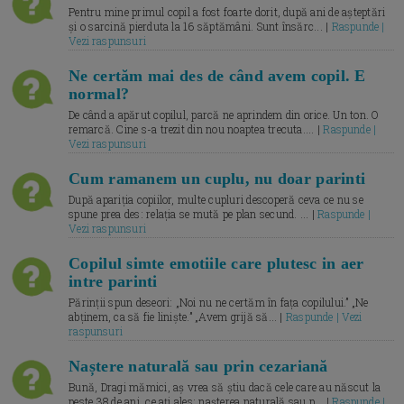
Pentru mine primul copil a fost foarte dorit, după ani de așteptări
și o sarcină pierduta la 16 săptămâni. Sunt însărc... |
Raspunde |
Vezi raspunsuri
Ne certăm mai des de când avem copil. E
normal?
De când a apărut copilul, parcă ne aprindem din orice. Un ton. O
remarcă. Cine s-a trezit din nou noaptea trecuta.... |
Raspunde |
Vezi raspunsuri
Cum ramanem un cuplu, nu doar parinti
După apariția copiilor, multe cupluri descoperă ceva ce nu se
spune prea des: relația se mută pe plan secund. ... |
Raspunde |
Vezi raspunsuri
Copilul simte emotiile care plutesc in aer
intre parinti
Părinții spun deseori: „Noi nu ne certăm în fața copilului.” „Ne
abținem, ca să fie liniște.” „Avem grijă să... |
Raspunde | Vezi
raspunsuri
Naștere naturală sau prin cezariană
Bună, Dragi mămici, aș vrea să știu dacă cele care au născut la
peste 38 de ani, ce ați ales: nașterea naturală sau p... |
Raspunde |