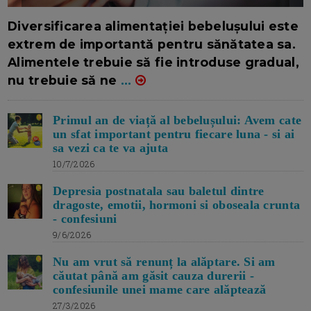
16/7/2026
AUTOR: EDITOR DC.
Diversificarea alimentației bebelușului este
extrem de importantă pentru sănătatea sa.
Alimentele trebuie să fie introduse gradual,
nu trebuie să ne
...
Primul an de viață al bebelușului: Avem cate
un sfat important pentru fiecare luna - si ai
sa vezi ca te va ajuta
10/7/2026
Depresia postnatala sau baletul dintre
dragoste, emotii, hormoni si oboseala crunta
- confesiuni
9/6/2026
Nu am vrut să renunț la alăptare. Si am
căutat până am găsit cauza durerii -
confesiunile unei mame care alăptează
27/3/2026