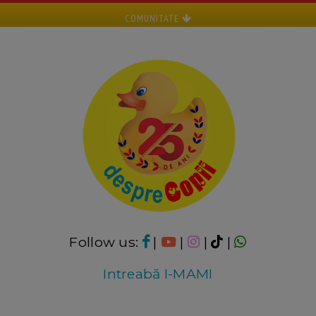
COMUNITATE
Follow us:
|
|
|
|
Intreabă I-MAMI