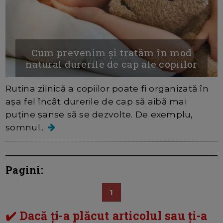
Cum prevenim și tratăm în mod
natural durerile de cap ale copiilor
Rutina zilnică a copiilor poate fi organizată în
așa fel încât durerile de cap să aibă mai
puține șanse să se dezvolte. De exemplu,
somnul...
Pagini:
1
✔️ Dacă ți-a plăcut articolul sau ți-a