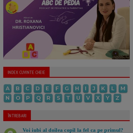
INDEX CUVINTE CHEIE
A
B
C
D
E
F
G
H
I
J
K
L
M
N
O
P
Q
R
S
T
U
V
X
Y
Z
ÎNTREBARI
Voi iubi al doilea copil la fel ca pe primul?