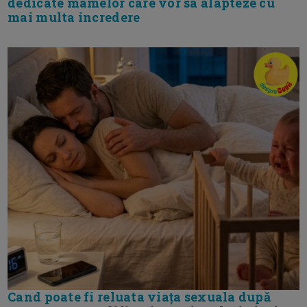
dedicate mamelor care vor sa alapteze cu
mai multa incredere
Cand poate fi reluata viața sexuala după