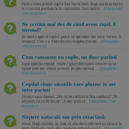
Pentru mine primul copil a fost foarte dorit, după ani de așteptări
și o sarcină pierduta la 16 săptămâni. Sunt însărc... |
Raspunde |
Vezi raspunsuri
Ne certăm mai des de când avem copil. E
normal?
De când a apărut copilul, parcă ne aprindem din orice. Un ton. O
remarcă. Cine s-a trezit din nou noaptea trecuta.... |
Raspunde |
Vezi raspunsuri
Cum ramanem un cuplu, nu doar parinti
După apariția copiilor, multe cupluri descoperă ceva ce nu se
spune prea des: relația se mută pe plan secund. ... |
Raspunde |
Vezi raspunsuri
Copilul simte emotiile care plutesc in aer
intre parinti
Părinții spun deseori: „Noi nu ne certăm în fața copilului.” „Ne
abținem, ca să fie liniște.” „Avem grijă să... |
Raspunde | Vezi
raspunsuri
Naștere naturală sau prin cezariană
Bună, Dragi mămici, aș vrea să știu dacă cele care au născut la
peste 38 de ani, ce ați ales: nașterea naturală sau p... |
Raspunde |