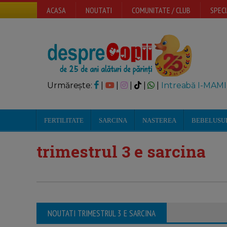
ACASA
NOUTATI
COMUNITATE / CLUB
SPECI
Urmărește:
|
|
|
|
|
Intreabă I-MAMI
FERTILITATE
SARCINA
NASTEREA
BEBELUSU
trimestrul 3 e sarcina
NOUTATI TRIMESTRUL 3 E SARCINA