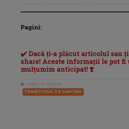
Pagini:
✔️ Dacă ți-a plăcut articolul sau ț
share! Aceste informații le pot fi u
mulțumim anticipat! ❣️
SUBIECTE TRATATE:
TRIMESTRUL 3 E SARCINA