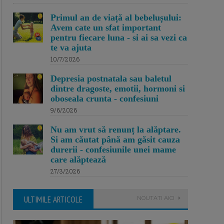
Primul an de viață al bebelușului:
Avem cate un sfat important
pentru fiecare luna - si ai sa vezi ca
te va ajuta
10/7/2026
Depresia postnatala sau baletul
dintre dragoste, emotii, hormoni si
oboseala crunta - confesiuni
9/6/2026
Nu am vrut să renunț la alăptare.
Si am căutat până am găsit cauza
durerii - confesiunile unei mame
care alăptează
27/3/2026
ULTIMILE ARTICOLE
NOUTATI AICI