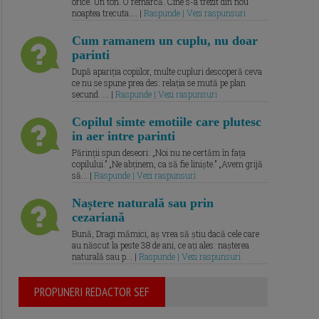
orice. Un ton. O remarcă. Cine s-a trezit din nou
noaptea trecuta.... |
Raspunde | Vezi raspunsuri
Cum ramanem un cuplu, nu doar
parinti
După apariția copiilor, multe cupluri descoperă ceva
ce nu se spune prea des: relația se mută pe plan
secund. ... |
Raspunde | Vezi raspunsuri
Copilul simte emotiile care plutesc
in aer intre parinti
Părinții spun deseori: „Noi nu ne certăm în fața
copilului.” „Ne abținem, ca să fie liniște.” „Avem grijă
să... |
Raspunde | Vezi raspunsuri
Naștere naturală sau prin
cezariană
Bună, Dragi mămici, aș vrea să știu dacă cele care
au născut la peste 38 de ani, ce ați ales: nașterea
naturală sau p... |
Raspunde | Vezi raspunsuri
PROPUNERI REDACTOR SEF