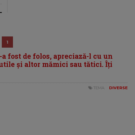
1
i-a fost de folos, apreciază-l cu un
tile și altor mămici sau tătici. Îți
TEMA:
DIVERSE