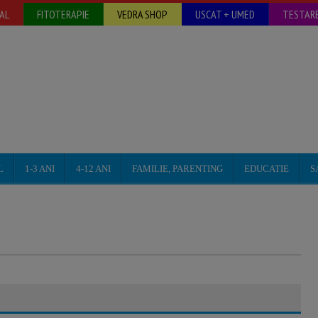
AL
FITOTERAPIE
VEDRA SHOP
USCAT + UMED
TESTARE
L
1-3 ANI
4-12 ANI
FAMILIE, PARENTING
EDUCATIE
S