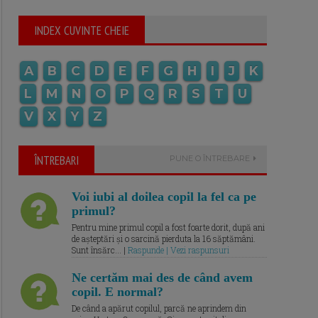
INDEX CUVINTE CHEIE
A
B
C
D
E
F
G
H
I
J
K
L
M
N
O
P
Q
R
S
T
U
V
X
Y
Z
ÎNTREBARI
PUNE O ÎNTREBARE
Voi iubi al doilea copil la fel ca pe
primul?
Pentru mine primul copil a fost foarte dorit, după ani
de așteptări și o sarcină pierduta la 16 săptămâni.
Sunt însărc... |
Raspunde | Vezi raspunsuri
Ne certăm mai des de când avem
copil. E normal?
De când a apărut copilul, parcă ne aprindem din