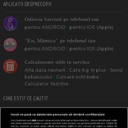
APLICATII DESPRECOPII
Odiseea Sarcinii pe telefonul tau
pentru ANDROID
|
pentru IOS (Apple)
"Eu, Mămica" pe telefonul tau
pentru ANDROID
|
pentru IOS (Apple)
Calculatoare utile in sarcina
Afla data nasterii
|
Cate Kg. in plus
|
Sexul
bebelusului
|
Culoare ochi bebe
|
Calculator Nutritie
CINE ESTI? CE CAUTI?
Doresc un copil
Adoptia
Probleme cu sarcina
Nouă ne pasă ca datele tale personale să rămână confidențiale
Noi și partenerii noștri
589
stocăm și/sau accesăm informații pe dispozitivul dvs., precum identificatorii cookie
Urmeaza sa nasc
Probleme alaptare
Bebe plange
unici pentru prelucrarea datelor cu caracter personal. Puteți accepta sau gestiona preferințele dvs. făcând clic
mai jos, respectiv vă puteți opune utilizării unui interes legitim în orice moment pe pagina cu politica de