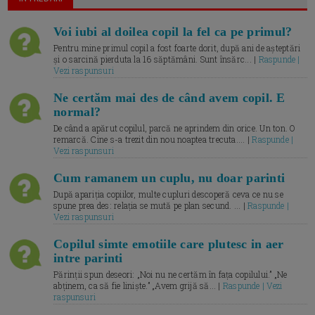
Voi iubi al doilea copil la fel ca pe primul?
Pentru mine primul copil a fost foarte dorit, după ani de așteptări
și o sarcină pierduta la 16 săptămâni. Sunt însărc... |
Raspunde |
Vezi raspunsuri
Ne certăm mai des de când avem copil. E
normal?
De când a apărut copilul, parcă ne aprindem din orice. Un ton. O
remarcă. Cine s-a trezit din nou noaptea trecuta.... |
Raspunde |
Vezi raspunsuri
Cum ramanem un cuplu, nu doar parinti
După apariția copiilor, multe cupluri descoperă ceva ce nu se
spune prea des: relația se mută pe plan secund. ... |
Raspunde |
Vezi raspunsuri
Copilul simte emotiile care plutesc in aer
intre parinti
Părinții spun deseori: „Noi nu ne certăm în fața copilului.” „Ne
abținem, ca să fie liniște.” „Avem grijă să... |
Raspunde | Vezi
raspunsuri