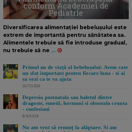
conform Academiei de
Pediatrie
16/7/2026
AUTOR: EDITOR DC.
Diversificarea alimentației bebelușului este
extrem de importantă pentru sănătatea sa.
Alimentele trebuie să fie introduse gradual,
nu trebuie să ne
...
Primul an de viață al bebelușului: Avem cate
un sfat important pentru fiecare luna - si ai
sa vezi ca te va ajuta
10/7/2026
Depresia postnatala sau baletul dintre
dragoste, emotii, hormoni si oboseala crunta
- confesiuni
9/6/2026
Nu am vrut să renunț la alăptare. Si am