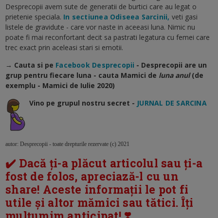
Desprecopii avem sute de generatii de burtici care au legat o
prietenie speciala.
In sectiunea Odiseea Sarcinii,
veti gasi
listele de gravidute - care vor naste in aceeasi luna. Nimic nu
poate fi mai reconfortant decit sa pastrati legatura cu femei care
trec exact prin aceleasi stari si emotii.
→ Cauta si pe
Facebook Desprecopii
- Desprecopii are un
grup pentru fiecare luna - cauta Mamici de
luna anul
(de
exemplu - Mamici de Iulie 2020)
Vino pe grupul nostru secret -
JURNAL DE SARCINA
autor: Desprecopii - toate drepturile rezervate (c) 2021
✔️ Dacă ți-a plăcut articolul sau ți-a
fost de folos, apreciază-l cu un
share! Aceste informații le pot fi
utile și altor mămici sau tătici. Îți
mulțumim anticipat! ❣️