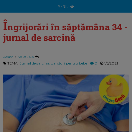
MENIU
Î
ngrijorări în săptămâna 34 -
jurnal de sarcină
Acasa
>
SARCINA
TEMA:
Jurnal de sarcina: ganduri pentru bebe
|
0
|
1/5/2021