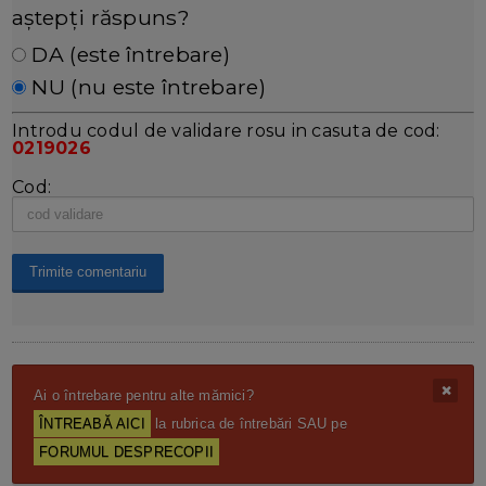
aștepți răspuns?
DA (este întrebare)
NU (nu este întrebare)
Introdu codul de validare rosu in casuta de cod:
0219026
Cod:
Ai o întrebare pentru alte mămici?
ÎNTREABĂ AICI
la rubrica de întrebări SAU pe
FORUMUL DESPRECOPII