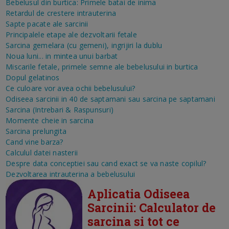
Bebelusul din burtica: Primele batai de inima
Retardul de crestere intrauterina
Sapte pacate ale sarcinii
Principalele etape ale dezvoltarii fetale
Sarcina gemelara (cu gemeni), ingrijiri la dublu
Noua luni... in mintea unui barbat
Miscarile fetale, primele semne ale bebelusului in burtica
Dopul gelatinos
Ce culoare vor avea ochii bebelusului?
Odiseea sarcinii in 40 de saptamani sau sarcina pe saptamani
Sarcina (Intrebari & Raspunsuri)
Momente cheie in sarcina
Sarcina prelungita
Cand vine barza?
Calculul datei nasterii
Despre data conceptiei sau cand exact se va naste copilul?
Dezvoltarea intrauterina a bebelusului
Aplicatia Odiseea
Sarcinii: Calculator de
sarcina si tot ce