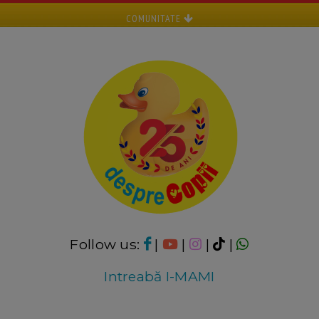
COMUNITATE
Follow us:
|
|
|
|
Intreabă I-MAMI