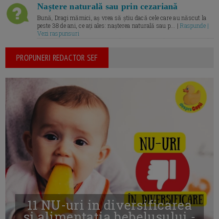
Naștere naturală sau prin cezariană
Bună, Dragi mămici, aș vrea să știu dacă cele care au născut la
peste 38 de ani, ce ați ales: nașterea naturală sau p... |
Raspunde |
Vezi raspunsuri
PROPUNERI REDACTOR SEF
11 NU-uri in diversificarea
și alimentația bebelușului -