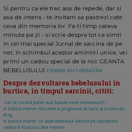
Si pentru ca ele trec asa de repede, dar si
asa de intens - te invitam sa pastrezi cate
ceva din memoria lor. Fa-ti timp cateva
minute pe zi - si scrie despre tot ce simti
in cel mai special Jurnal de sarcina de pe
net. In schimbul acestor amintiri unice, vei
primi un cadou special de la noi: GEANTA
BEBELUSULUI
citeste aici detaliile.
Despre dezvoltarea bebelusului in
burtica, in timpul sarcinii, cititi:
Cat de curand puteti auzi bataile inimii bebelusului?
\
In burtica mamei: miscarile si programul de lucru al locatarului
drag
In burtica mamei: ce aude bebelusul
Sarcina pe saptamani,
calatoria fructului catre nastere