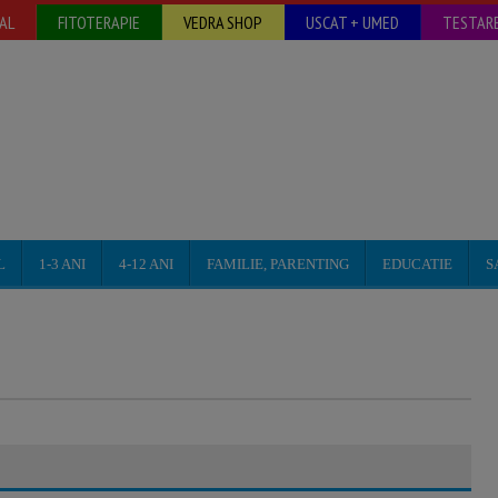
AL
FITOTERAPIE
VEDRA SHOP
USCAT + UMED
TESTARE
L
1-3 ANI
4-12 ANI
FAMILIE, PARENTING
EDUCATIE
S