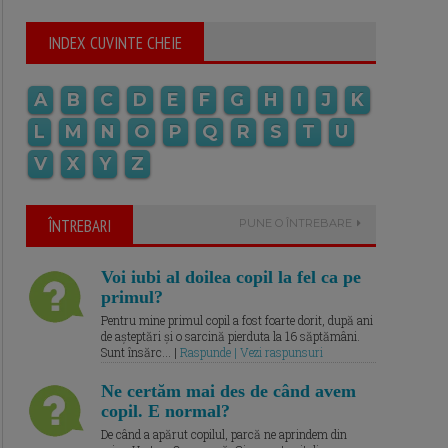
INDEX CUVINTE CHEIE
A
B
C
D
E
F
G
H
I
J
K
L
M
N
O
P
Q
R
S
T
U
V
X
Y
Z
ÎNTREBARI
PUNE O ÎNTREBARE
Voi iubi al doilea copil la fel ca pe
primul?
Pentru mine primul copil a fost foarte dorit, după ani
de așteptări și o sarcină pierduta la 16 săptămâni.
Sunt însărc... |
Raspunde | Vezi raspunsuri
Ne certăm mai des de când avem
copil. E normal?
De când a apărut copilul, parcă ne aprindem din