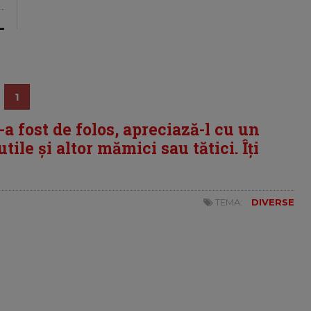
1
i-a fost de folos, apreciază-l cu un
tile și altor mămici sau tătici. Îți
TEMA:
DIVERSE