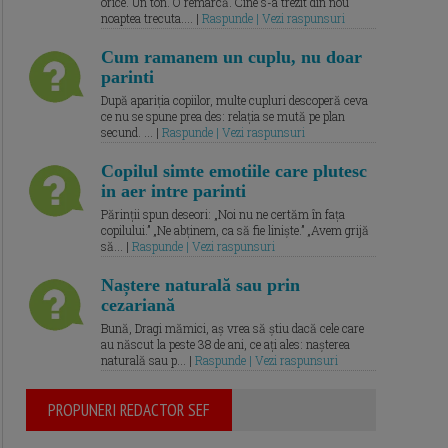
orice. Un ton. O remarcă. Cine s-a trezit din nou
noaptea trecuta.... |
Raspunde | Vezi raspunsuri
Cum ramanem un cuplu, nu doar
parinti
După apariția copiilor, multe cupluri descoperă ceva
ce nu se spune prea des: relația se mută pe plan
secund. ... |
Raspunde | Vezi raspunsuri
Copilul simte emotiile care plutesc
in aer intre parinti
Părinții spun deseori: „Noi nu ne certăm în fața
copilului.” „Ne abținem, ca să fie liniște.” „Avem grijă
să... |
Raspunde | Vezi raspunsuri
Naștere naturală sau prin
cezariană
Bună, Dragi mămici, aș vrea să știu dacă cele care
au născut la peste 38 de ani, ce ați ales: nașterea
naturală sau p... |
Raspunde | Vezi raspunsuri
PROPUNERI REDACTOR SEF