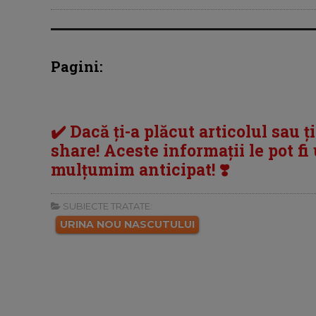
Pagini:
✔️ Dacă ți-a plăcut articolul sau ț
share! Aceste informații le pot fi u
mulțumim anticipat! ❣️
SUBIECTE TRATATE:
URINA NOU NASCUTULUI