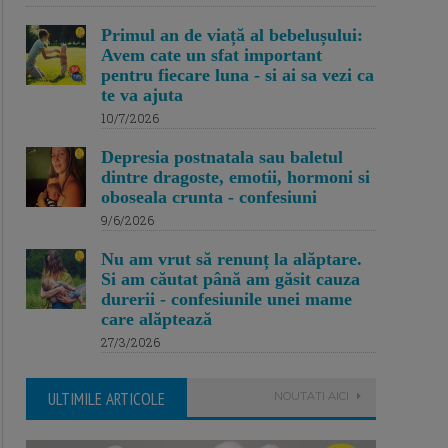
Primul an de viață al bebelușului:
Avem cate un sfat important
pentru fiecare luna - si ai sa vezi ca
te va ajuta
10/7/2026
Depresia postnatala sau baletul
dintre dragoste, emotii, hormoni si
oboseala crunta - confesiuni
9/6/2026
Nu am vrut să renunț la alăptare.
Si am căutat până am găsit cauza
durerii - confesiunile unei mame
care alăptează
27/3/2026
ULTIMILE ARTICOLE
NOUTATI AICI