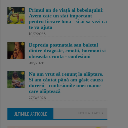
Primul an de viață al bebelușului:
Avem cate un sfat important
pentru fiecare luna - si ai sa vezi ca
te va ajuta
10/7/2026
Depresia postnatala sau baletul
dintre dragoste, emotii, hormoni si
oboseala crunta - confesiuni
9/6/2026
Nu am vrut să renunț la alăptare.
Si am căutat până am găsit cauza
durerii - confesiunile unei mame
care alăptează
27/3/2026
ULTIMILE ARTICOLE
NOUTATI AICI