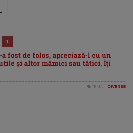
1
i-a fost de folos, apreciază-l cu un
tile și altor mămici sau tătici. Îți
TEMA:
DIVERSE