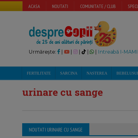
ACASA
NOUTATI
COMUNITATE / CLUB
SPECI
Urmărește:
|
|
|
|
|
Intreabă I-MAMI
FERTILITATE
SARCINA
NASTEREA
BEBELUSU
urinare cu sange
NOUTATI URINARE CU SANGE