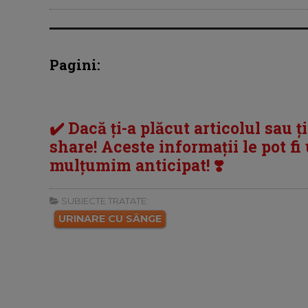
Pagini:
✔️ Dacă ți-a plăcut articolul sau ț
share! Aceste informații le pot fi u
mulțumim anticipat! ❣️
SUBIECTE TRATATE:
URINARE CU SÂNGE