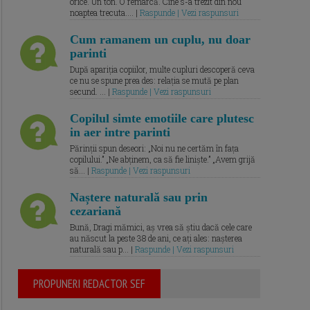
orice. Un ton. O remarcă. Cine s-a trezit din nou
noaptea trecuta.... |
Raspunde | Vezi raspunsuri
Cum ramanem un cuplu, nu doar
parinti
După apariția copiilor, multe cupluri descoperă ceva
ce nu se spune prea des: relația se mută pe plan
secund. ... |
Raspunde | Vezi raspunsuri
Copilul simte emotiile care plutesc
in aer intre parinti
Părinții spun deseori: „Noi nu ne certăm în fața
copilului.” „Ne abținem, ca să fie liniște.” „Avem grijă
să... |
Raspunde | Vezi raspunsuri
Naștere naturală sau prin
cezariană
Bună, Dragi mămici, aș vrea să știu dacă cele care
au născut la peste 38 de ani, ce ați ales: nașterea
naturală sau p... |
Raspunde | Vezi raspunsuri
PROPUNERI REDACTOR SEF