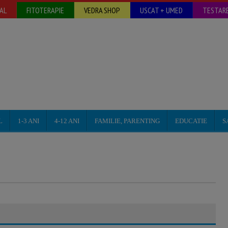
AL
FITOTERAPIE
VEDRA SHOP
USCAT + UMED
TESTARE
L
1-3 ANI
4-12 ANI
FAMILIE, PARENTING
EDUCATIE
S