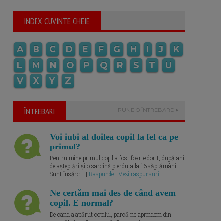
INDEX CUVINTE CHEIE
A
B
C
D
E
F
G
H
I
J
K
L
M
N
O
P
Q
R
S
T
U
V
X
Y
Z
ÎNTREBARI
PUNE O ÎNTREBARE
Voi iubi al doilea copil la fel ca pe
primul?
Pentru mine primul copil a fost foarte dorit, după ani
de așteptări și o sarcină pierduta la 16 săptămâni.
Sunt însărc... |
Raspunde | Vezi raspunsuri
Ne certăm mai des de când avem
copil. E normal?
De când a apărut copilul, parcă ne aprindem din