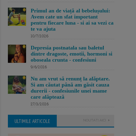
Primul an de viață al bebelușului:
Avem cate un sfat important
pentru fiecare luna - si ai sa vezi ca
te va ajuta
10/7/2026
Depresia postnatala sau baletul
dintre dragoste, emotii, hormoni si
oboseala crunta - confesiuni
9/6/2026
Nu am vrut să renunț la alăptare.
Si am căutat până am găsit cauza
durerii - confesiunile unei mame
care alăptează
27/3/2026
ULTIMILE ARTICOLE
NOUTATI AICI