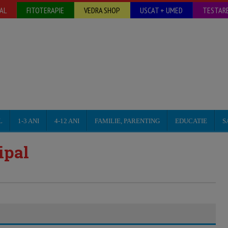
AL
FITOTERAPIE
VEDRA SHOP
USCAT + UMED
TESTARE
L
1-3 ANI
4-12 ANI
FAMILIE, PARENTING
EDUCATIE
S
ipal