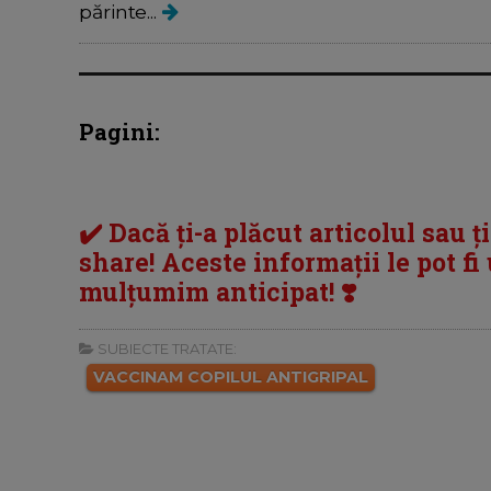
părinte...
Pagini:
✔️ Dacă ți-a plăcut articolul sau ț
share! Aceste informații le pot fi u
mulțumim anticipat! ❣️
SUBIECTE TRATATE:
VACCINAM COPILUL ANTIGRIPAL