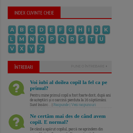
INDEX CUVINTE CHEIE
A
B
C
D
E
F
G
H
I
J
K
L
M
N
O
P
Q
R
S
T
U
V
X
Y
Z
ÎNTREBARI
PUNE O ÎNTREBARE
Voi iubi al doilea copil la fel ca pe
primul?
Pentru mine primul copil a fost foarte dorit, după ani
de așteptări și o sarcină pierduta la 16 săptămâni.
Sunt însărc... |
Raspunde | Vezi raspunsuri
Ne certăm mai des de când avem
copil. E normal?
De când a apărut copilul, parcă ne aprindem din