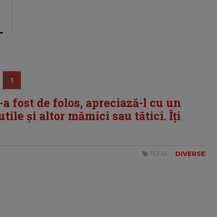
1
i-a fost de folos, apreciază-l cu un
tile și altor mămici sau tătici. Îți
TEMA:
DIVERSE