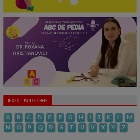
INDEX CUVINTE CHEIE
A
B
C
D
E
F
G
H
I
J
K
L
M
N
O
P
Q
R
S
T
U
V
X
Y
Z