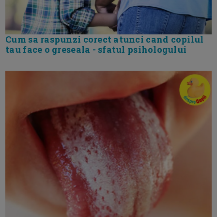
Cum sa raspunzi corect atunci cand copilul
tau face o greseala - sfatul psihologului