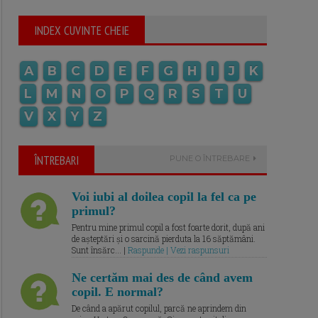
INDEX CUVINTE CHEIE
A
B
C
D
E
F
G
H
I
J
K
L
M
N
O
P
Q
R
S
T
U
V
X
Y
Z
ÎNTREBARI
PUNE O ÎNTREBARE
Voi iubi al doilea copil la fel ca pe
primul?
Pentru mine primul copil a fost foarte dorit, după ani
de așteptări și o sarcină pierduta la 16 săptămâni.
Sunt însărc... |
Raspunde | Vezi raspunsuri
Ne certăm mai des de când avem
copil. E normal?
De când a apărut copilul, parcă ne aprindem din