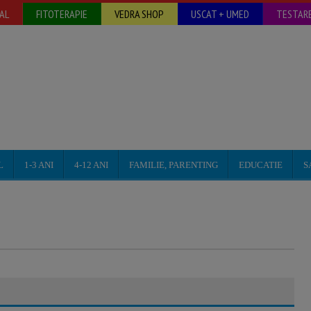
AL
FITOTERAPIE
VEDRA SHOP
USCAT + UMED
TESTARE
L
1-3 ANI
4-12 ANI
FAMILIE, PARENTING
EDUCATIE
S