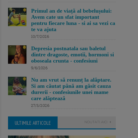
Primul an de viață al bebelușului:
Avem cate un sfat important
pentru fiecare luna - si ai sa vezi ca
te va ajuta
10/7/2026
Depresia postnatala sau baletul
dintre dragoste, emotii, hormoni si
oboseala crunta - confesiuni
9/6/2026
Nu am vrut să renunț la alăptare.
Si am căutat până am găsit cauza
durerii - confesiunile unei mame
care alăptează
27/3/2026
ULTIMILE ARTICOLE
NOUTATI AICI