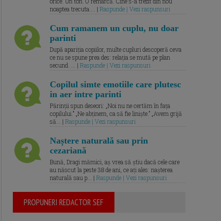
orice. Un ton. O remarcă. Cine s-a trezit din nou
noaptea trecuta.... |
Raspunde | Vezi raspunsuri
Cum ramanem un cuplu, nu doar
parinti
După apariția copiilor, multe cupluri descoperă ceva
ce nu se spune prea des: relația se mută pe plan
secund. ... |
Raspunde | Vezi raspunsuri
Copilul simte emotiile care plutesc
in aer intre parinti
Părinții spun deseori: „Noi nu ne certăm în fața
copilului.” „Ne abținem, ca să fie liniște.” „Avem grijă
să... |
Raspunde | Vezi raspunsuri
Naștere naturală sau prin
cezariană
Bună, Dragi mămici, aș vrea să știu dacă cele care
au născut la peste 38 de ani, ce ați ales: nașterea
naturală sau p... |
Raspunde | Vezi raspunsuri
PROPUNERI REDACTOR SEF