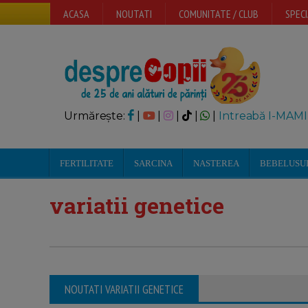
ACASA
NOUTATI
COMUNITATE / CLUB
SPECI
Urmărește:
|
|
|
|
|
Intreabă I-MAMI
FERTILITATE
SARCINA
NASTEREA
BEBELUSU
variatii genetice
NOUTATI VARIATII GENETICE