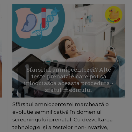
Sfarsitul amniocentezei? Alte
teste prenatale care pot sa
inlocuiasca aceasta procedura -
sfatul medicului
Sfârșitul amniocentezei marchează o
i
evoluție semnificativă în domeniul
screeningului prenatal. Cu dezvoltarea
tehnologiei și a testelor non-invazive,