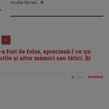
multe femei...
1
i-a fost de folos, apreciază-l cu un
tile și altor mămici sau tătici. Îți
TEMA:
DIVERSE