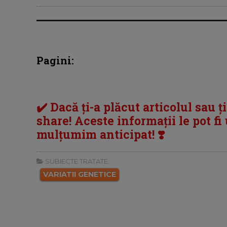
Pagini:
✔️ Dacă ți-a plăcut articolul sau ț
share! Aceste informații le pot fi u
mulțumim anticipat! ❣️
SUBIECTE TRATATE:
VARIATII GENETICE