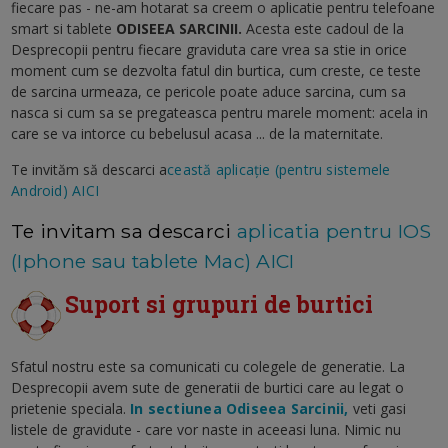
fiecare pas - ne-am hotarat sa creem o aplicatie pentru telefoane
smart si tablete
ODISEEA SARCINII.
Acesta este c
adoul de la
Desprecopii pentru fiecare graviduta care vrea sa stie in orice
moment cum se dezvolta fatul din burtica, cum creste, ce teste
de sarcina urmeaza, ce pericole poate aduce sarcina, cum sa
nasca si cum sa se pregateasca pentru marele moment: acela in
care se va intorce cu bebelusul acasa ... de la maternitate.
Te invităm să descarci a
ceastă aplicație (pentru sistemele
Android) AICI
Te invitam sa descarci
aplicatia pentru IOS
(Iphone sau tablete Mac) AICI
Suport si grupuri de burtici
Sfatul nostru este sa comunicati cu colegele de generatie. La
Desprecopii avem sute de generatii de burtici care au legat o
prietenie speciala.
In sectiunea Odiseea Sarcinii,
veti gasi
listele de gravidute - care vor naste in aceeasi luna. Nimic nu