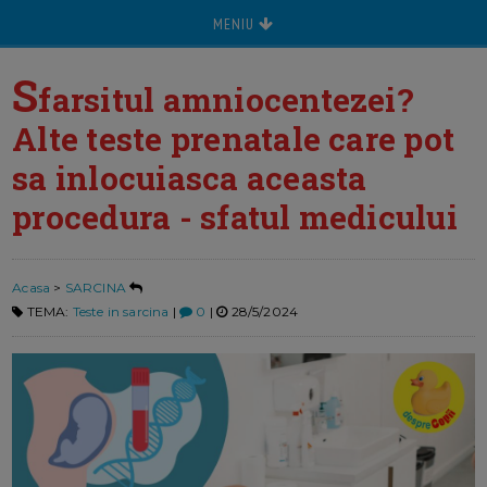
MENIU
S
farsitul amniocentezei?
Alte teste prenatale care pot
sa inlocuiasca aceasta
procedura - sfatul medicului
Acasa
>
SARCINA
TEMA:
Teste in sarcina
|
0
|
28/5/2024