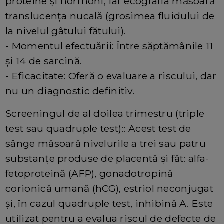
proteine și hormoni, iar ecografia măsoară
translucența nucală (grosimea fluidului de
la nivelul gâtului fătului).
- Momentul efectuării: Între săptămânile 11
și 14 de sarcină.
- Eficacitate: Oferă o evaluare a riscului, dar
nu un diagnostic definitiv.
Screeningul de al doilea trimestru (triple
test sau quadruple test):: Acest test de
sânge măsoară nivelurile a trei sau patru
substanțe produse de placentă și făt: alfa-
fetoproteină (AFP), gonadotropină
corionică umană (hCG), estriol neconjugat
și, în cazul quadruple test, inhibină A. Este
utilizat pentru a evalua riscul de defecte de