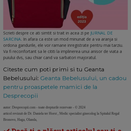
Scrieti despre ce ati simtit si trait in acea zi pe
JURNAL DE
SARCINA
. In afara ca este un mod minunat de a va aranja si
ordona gandurile, ele vor ramane inregistrate pentru mai tarziu.
Va fi reconfortant sa le cititi la implinerea unui anisor de viata a
puiului dvs, sau chiar cand va sarbatori majoratul.
Citeste cum poti primi si tu Geanta
Bebelusului:
Geanta Bebelusului, un cadou
pentru proaspetele mamici de la
Desprecopii
autor: Desprecopii.com - toate drepturile rezervate - © 2024
articol revizuit de Dr. Daniela ter Horst , Medic specialist ginecolog la Spitalul Regal
Bronovo, Haga, Olanda,
✔️ Dacă ți-a plăcut articolul sau ți-a