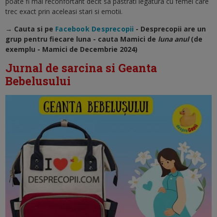
poate fi mai reconfortant decit sa pastrati legatura cu femei care
trec exact prin aceleasi stari si emotii.
→ Cauta si pe
Facebook Desprecopii
- Desprecopii are un
grup pentru fiecare luna - cauta Mamici de
luna anul
(de
exemplu - Mamici de Decembrie 2024)
Jurnal de sarcina si Geanta
Bebelusului