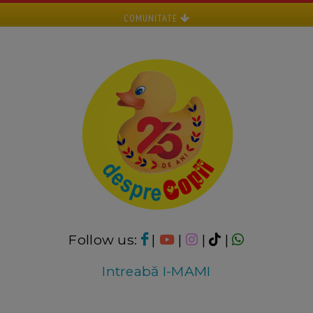
COMUNITATE
Follow us:
|
|
|
|
Intreabă I-MAMI