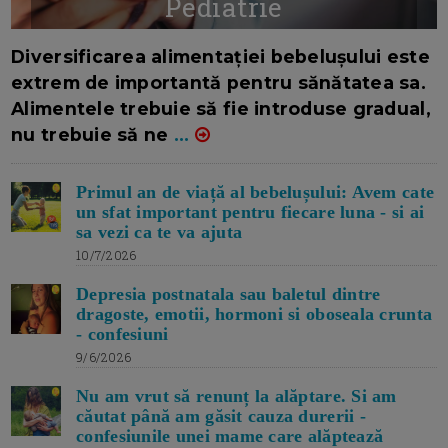
Pediatrie
16/7/2026
AUTOR: EDITOR DC.
Diversificarea alimentației bebelușului este
extrem de importantă pentru sănătatea sa.
Alimentele trebuie să fie introduse gradual,
nu trebuie să ne
...
Primul an de viață al bebelușului: Avem cate
un sfat important pentru fiecare luna - si ai
sa vezi ca te va ajuta
10/7/2026
Depresia postnatala sau baletul dintre
dragoste, emotii, hormoni si oboseala crunta
- confesiuni
9/6/2026
Nu am vrut să renunț la alăptare. Si am
căutat până am găsit cauza durerii -
confesiunile unei mame care alăptează