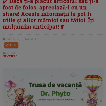
✔️ Dacă ți-a plăcut articolul sau ți-a
fost de folos, apreciază-l cu un
share! Aceste informații le pot fi
utile și altor mămici sau tătici. Îți
mulțumim anticipat! ❣️
SUBIECTE TRATATE:
ZOFIE
TEMA:
DIVERSE