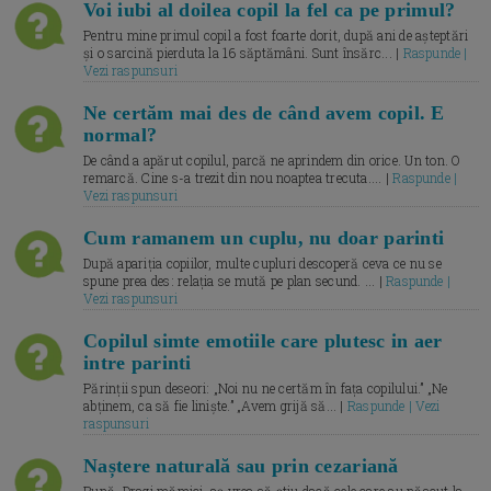
Voi iubi al doilea copil la fel ca pe primul?
Pentru mine primul copil a fost foarte dorit, după ani de așteptări
și o sarcină pierduta la 16 săptămâni. Sunt însărc... |
Raspunde |
Vezi raspunsuri
Ne certăm mai des de când avem copil. E
normal?
De când a apărut copilul, parcă ne aprindem din orice. Un ton. O
remarcă. Cine s-a trezit din nou noaptea trecuta.... |
Raspunde |
Vezi raspunsuri
Cum ramanem un cuplu, nu doar parinti
După apariția copiilor, multe cupluri descoperă ceva ce nu se
spune prea des: relația se mută pe plan secund. ... |
Raspunde |
Vezi raspunsuri
Copilul simte emotiile care plutesc in aer
intre parinti
Părinții spun deseori: „Noi nu ne certăm în fața copilului.” „Ne
abținem, ca să fie liniște.” „Avem grijă să... |
Raspunde | Vezi
raspunsuri
Naștere naturală sau prin cezariană