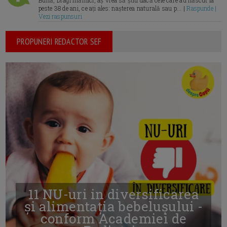
Bună, Dragi mămici, aș vrea să știu dacă cele care au născut la
peste 38 de ani, ce ați ales: nașterea naturală sau p... |
Raspunde |
Vezi raspunsuri
PROPUNERI REDACTOR SEF
11 NU-uri in diversificarea
și alimentația bebelușului -
conform Academiei de