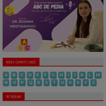
INDEX CUVINTE CHEIE
A
B
C
D
E
F
G
H
I
J
K
L
M
N
O
P
Q
R
S
T
U
V
X
Y
Z
ÎNTREBARI