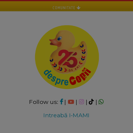
COMUNITATE
Follow us:
|
|
|
|
Intreabă I-MAMI