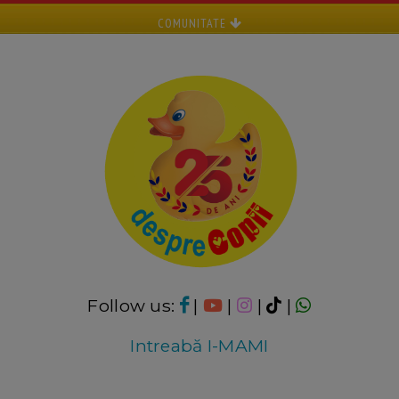
COMUNITATE
Follow us:
|
|
|
|
Intreabă I-MAMI