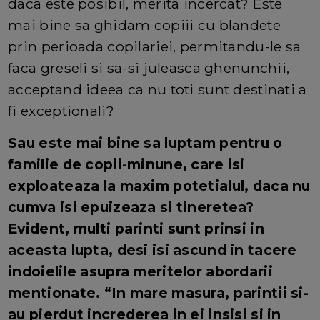
daca este posibil, merita incercat? Este
mai bine sa ghidam copiii cu blandete
prin perioada copilariei, permitandu-le sa
faca greseli si sa-si juleasca ghenunchii,
acceptand ideea ca nu toti sunt destinati a
fi exceptionali?
Sau este mai bine sa luptam pentru o
familie de copii-minune, care isi
exploateaza la maxim potetialul, daca nu
cumva isi epuizeaza si tineretea?
Evident, multi parinti sunt prinsi in
aceasta lupta, desi isi ascund in tacere
indoielile asupra meritelor abordarii
mentionate. “In mare masura, parintii si-
au pierdut increderea in ei insisi si in