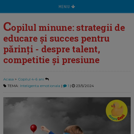
MENIU
C
opilul minune: strategii de
educare și succes pentru
părinți - despre talent,
competitie și presiune
Acasa
>
Copilul 4-6 ani
TEMA:
Inteligenta emotionala
|
1
|
23/5/2024