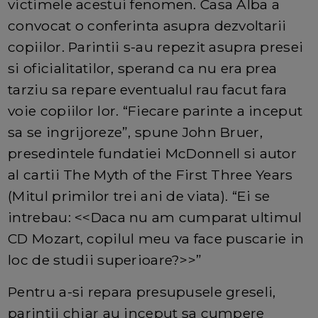
victimele acestui fenomen. Casa Alba a
convocat o conferinta asupra dezvoltarii
copiilor. Parintii s-au repezit asupra presei
si oficialitatilor, sperand ca nu era prea
tarziu sa repare eventualul rau facut fara
voie copiilor lor. “Fiecare parinte a inceput
sa se ingrijoreze”, spune John Bruer,
presedintele fundatiei McDonnell si autor
al cartii The Myth of the First Three Years
(Mitul primilor trei ani de viata). “Ei se
intrebau: <<Daca nu am cumparat ultimul
CD Mozart, copilul meu va face puscarie in
loc de studii superioare?>>”
Pentru a-si repara presupusele greseli,
parintii chiar au inceput sa cumpere