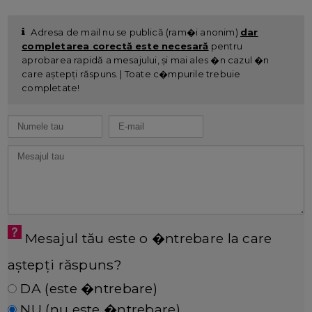
Adresa de mail nu se publică (ram�i anonim)
dar
completarea corectă este necesară
pentru
aprobarea rapidă a mesajului, și mai ales �n cazul �n
care aștepți răspuns. | Toate c�mpurile trebuie
completate!
Mesajul tău este o �ntrebare la care
aștepți răspuns?
DA (este �ntrebare)
NU (nu este �ntrebare)