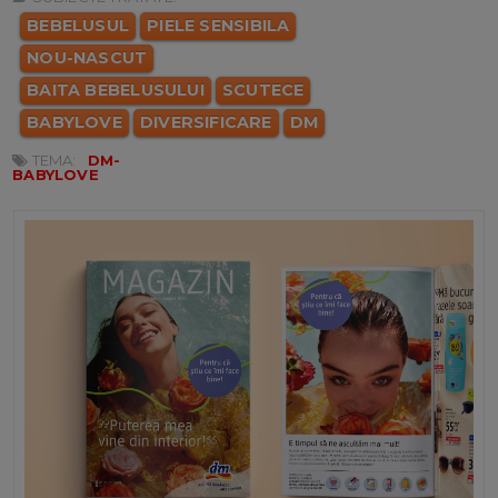
BEBELUSUL
PIELE SENSIBILA
NOU-NASCUT
BAITA BEBELUSULUI
SCUTECE
BABYLOVE
DIVERSIFICARE
DM
TEMA:
DM-
BABYLOVE