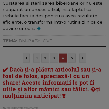
Curatarea si sterilizarea biberoanelor nu este
neaparat un proces dificil, insa faptul ca
trebuie facuta des pentru a avea rezultate
eficiente, o transforma intr-o rutina zilnica ce
devine uneori...
TEMA:
DM-BABYLOVE
1
2
3
4
5
✔️ Dacă ți-a plăcut articolul sau ți-a
fost de folos, apreciază-l cu un
share! Aceste informații le pot fi
utile și altor mămici sau tătici. �ți
mulțumim anticipat! ❣️
SUBIECTE TRATATE: