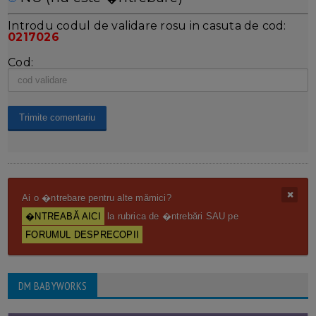
Introdu codul de validare rosu in casuta de cod:
0217026
Cod:
Ai o �ntrebare pentru alte mămici?
�NTREABĂ AICI
la rubrica de �ntrebări SAU pe
FORUMUL DESPRECOPII
DM BABYWORKS