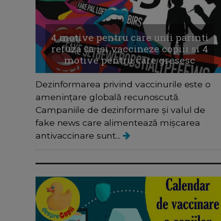
4 motive pentru care unii parinti
refuza sa isi vaccineze copiii si 4
motive pentru care gresesc
Dezinformarea privind vaccinurile este o
amenințare globală recunoscută.
Campaniile de dezinformare și valul de
fake news care alimentează mișcarea
antivaccinare sunt...