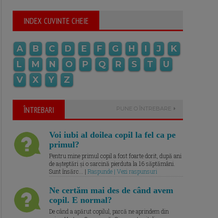
INDEX CUVINTE CHEIE
A
B
C
D
E
F
G
H
I
J
K
L
M
N
O
P
Q
R
S
T
U
V
X
Y
Z
ÎNTREBARI
PUNE O ÎNTREBARE
Voi iubi al doilea copil la fel ca pe
primul?
Pentru mine primul copil a fost foarte dorit, după ani
de așteptări și o sarcină pierduta la 16 săptămâni.
Sunt însărc... |
Raspunde | Vezi raspunsuri
Ne certăm mai des de când avem
copil. E normal?
De când a apărut copilul, parcă ne aprindem din