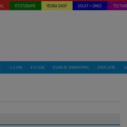
AL
FITOTERAPIE
VEDRA SHOP
USCAT + UMED
TESTARE
L
1-3 ANI
4-12 ANI
FAMILIE, PARENTING
EDUCATIE
S