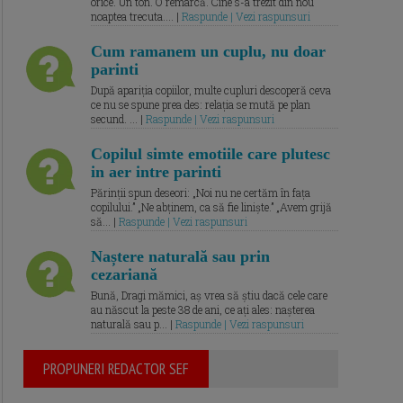
orice. Un ton. O remarcă. Cine s-a trezit din nou
noaptea trecuta.... |
Raspunde | Vezi raspunsuri
Cum ramanem un cuplu, nu doar
parinti
După apariția copiilor, multe cupluri descoperă ceva
ce nu se spune prea des: relația se mută pe plan
secund. ... |
Raspunde | Vezi raspunsuri
Copilul simte emotiile care plutesc
in aer intre parinti
Părinții spun deseori: „Noi nu ne certăm în fața
copilului.” „Ne abținem, ca să fie liniște.” „Avem grijă
să... |
Raspunde | Vezi raspunsuri
Naștere naturală sau prin
cezariană
Bună, Dragi mămici, aș vrea să știu dacă cele care
au născut la peste 38 de ani, ce ați ales: nașterea
naturală sau p... |
Raspunde | Vezi raspunsuri
PROPUNERI REDACTOR SEF