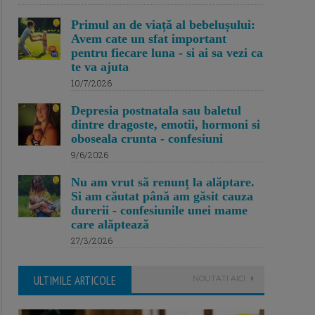
Primul an de viață al bebelușului:
Avem cate un sfat important
pentru fiecare luna - si ai sa vezi ca
te va ajuta
10/7/2026
Depresia postnatala sau baletul
dintre dragoste, emotii, hormoni si
oboseala crunta - confesiuni
9/6/2026
Nu am vrut să renunț la alăptare.
Si am căutat până am găsit cauza
durerii - confesiunile unei mame
care alăptează
27/3/2026
ULTIMILE ARTICOLE
NOUTATI AICI