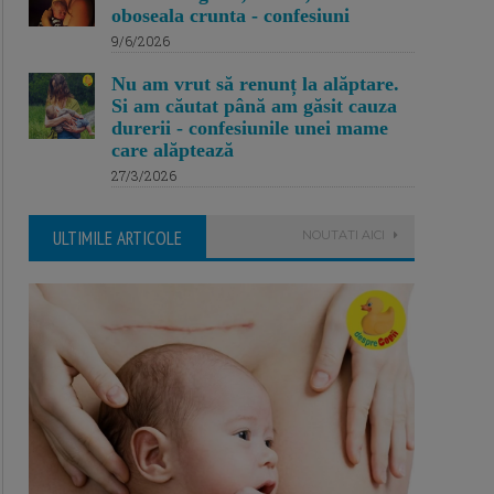
oboseala crunta - confesiuni
9/6/2026
Nu am vrut să renunț la alăptare.
Si am căutat până am găsit cauza
durerii - confesiunile unei mame
care alăptează
27/3/2026
ULTIMILE ARTICOLE
NOUTATI AICI