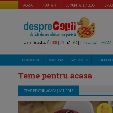
ACASA
NOUTATI
COMUNITATE / CLUB
SPECI
Urmărește:
|
|
|
|
|
Intreabă I-MAMI
FERTILITATE
SARCINA
NASTEREA
BEBELUSU
Teme pentru acasa
TEME PENTRU ACASA | ARTICOLE