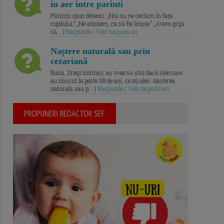
in aer intre parinti
Părinții spun deseori: „Noi nu ne certăm în fața
copilului.” „Ne abținem, ca să fie liniște.” „Avem grijă
să... |
Raspunde | Vezi raspunsuri
Naștere naturală sau prin
cezariană
Bună, Dragi mămici, aș vrea să știu dacă cele care
au născut la peste 38 de ani, ce ați ales: nașterea
naturală sau p... |
Raspunde | Vezi raspunsuri
PROPUNERI REDACTOR SEF