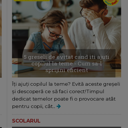
5 greseli de evitat cand iti ajuti
copilul la teme - Cum sa-l
sprijini eficient
Îți ajuți copilul la teme? Evită aceste greșeli
și descoperă ce să faci corect!Timpul
dedicat temelor poate fi o provocare atât
i
pentru copii, cât...
SCOLARUL