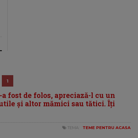
ă
1
i-a fost de folos, apreciază-l cu un
tile și altor mămici sau tătici. Îți
TEMA:
TEME PENTRU ACASA