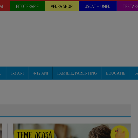
AL
FITOTERAPIE
VEDRA SHOP
USCAT + UMED
TESTARE
L
1-3 ANI
4-12 ANI
FAMILIE, PARENTING
EDUCATIE
S