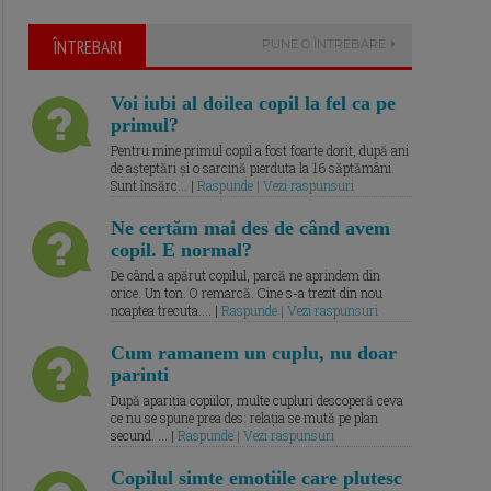
ÎNTREBARI
PUNE O ÎNTREBARE
Voi iubi al doilea copil la fel ca pe
primul?
Pentru mine primul copil a fost foarte dorit, după ani
de așteptări și o sarcină pierduta la 16 săptămâni.
Sunt însărc... |
Raspunde | Vezi raspunsuri
Ne certăm mai des de când avem
copil. E normal?
De când a apărut copilul, parcă ne aprindem din
orice. Un ton. O remarcă. Cine s-a trezit din nou
noaptea trecuta.... |
Raspunde | Vezi raspunsuri
Cum ramanem un cuplu, nu doar
parinti
După apariția copiilor, multe cupluri descoperă ceva
ce nu se spune prea des: relația se mută pe plan
secund. ... |
Raspunde | Vezi raspunsuri
Copilul simte emotiile care plutesc