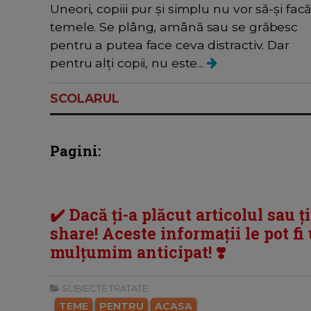
Uneori, copiii pur și simplu nu vor să-și fac
temele. Se plâng, amână sau se grăbesc
pentru a putea face ceva distractiv. Dar
pentru alți copii, nu este...
SCOLARUL
Pagini:
✔️ Dacă ți-a plăcut articolul sau ț
share! Aceste informații le pot fi u
mulțumim anticipat! ❣️
SUBIECTE TRATATE:
TEME
PENTRU
ACASA