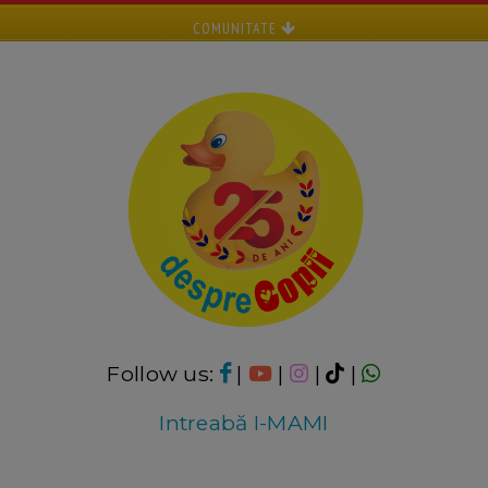
COMUNITATE
Follow us:
|
|
|
|
Intreabă I-MAMI