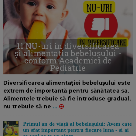
11 NU-uri in diversificarea
și alimentația bebelușului -
conform Academiei de
Pediatrie
16/7/2026
AUTOR: EDITOR DC.
Diversificarea alimentației bebelușului este
extrem de importantă pentru sănătatea sa.
Alimentele trebuie să fie introduse gradual,
nu trebuie să ne
...
Primul an de viață al bebelușului: Avem cate
un sfat important pentru fiecare luna - si ai
sa vezi ca te va ajuta