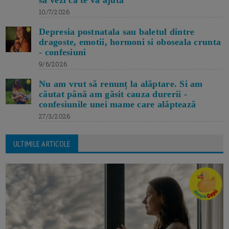
10/7/2026
Depresia postnatala sau baletul dintre
dragoste, emotii, hormoni si oboseala crunta
- confesiuni
9/6/2026
Nu am vrut să renunț la alăptare. Si am
căutat până am găsit cauza durerii -
confesiunile unei mame care alăptează
27/3/2026
ULTIMILE ARTICOLE