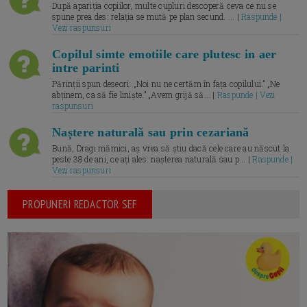
După apariția copiilor, multe cupluri descoperă ceva ce nu se
spune prea des: relația se mută pe plan secund. ... |
Raspunde |
Vezi raspunsuri
Copilul simte emotiile care plutesc in aer
intre parinti
Părinții spun deseori: „Noi nu ne certăm în fața copilului.” „Ne
abținem, ca să fie liniște.” „Avem grijă să... |
Raspunde | Vezi
raspunsuri
Naștere naturală sau prin cezariană
Bună, Dragi mămici, aș vrea să știu dacă cele care au născut la
peste 38 de ani, ce ați ales: nașterea naturală sau p... |
Raspunde |
Vezi raspunsuri
PROPUNERI REDACTOR SEF