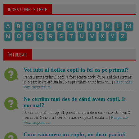
INDEX CUVINTE CHEIE
A
B
C
D
E
F
G
H
I
J
K
L
M
N
O
P
Q
R
S
T
U
V
X
Y
Z
ÎNTREBARI
Voi iubi al doilea copil la fel ca pe primul?
Pentru mine primul copil a fost foarte dorit, după ani de așteptări
și o sarcină pierduta la 16 săptămâni. Sunt însărc... |
Raspunde |
Vezi raspunsuri
Ne certăm mai des de când avem copil. E
normal?
De când a apărut copilul, parcă ne aprindem din orice. Un ton. O
remarcă. Cine s-a trezit din nou noaptea trecuta.... |
Raspunde |
Vezi raspunsuri
Cum ramanem un cuplu, nu doar parinti