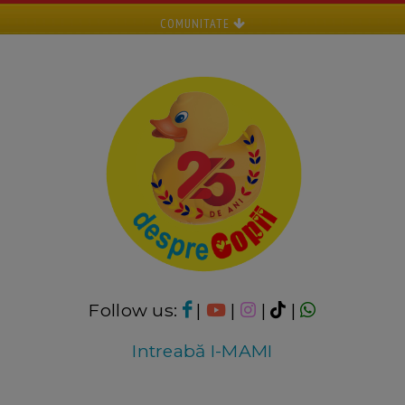
COMUNITATE
Follow us:
|
|
|
|
Intreabă I-MAMI