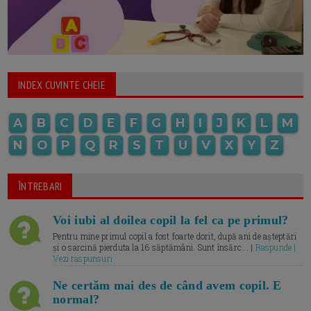
INDEX CUVINTE CHEIE
A
B
C
D
E
F
G
H
I
J
K
L
M
N
O
P
Q
R
S
T
U
V
X
Y
Z
ÎNTREBARI
Voi iubi al doilea copil la fel ca pe primul?
Pentru mine primul copil a fost foarte dorit, după ani de așteptări
și o sarcină pierduta la 16 săptămâni. Sunt însărc... |
Raspunde |
Vezi raspunsuri
Ne certăm mai des de când avem copil. E
normal?