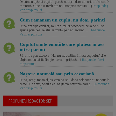
De când a apărut copilul, parcă ne aprindem din orice. Un ton. O
remarcă. Cine s-a trezit din nou noaptea trecuta.... |
Raspunde |
Vezi raspunsuri
Cum ramanem un cuplu, nu doar parinti
După apariția copiilor, multe cupluri descoperă ceva ce nu se
spune prea des: relația se mută pe plan secund. ... |
Raspunde |
Vezi raspunsuri
Copilul simte emotiile care plutesc in aer
intre parinti
Părinții spun deseori: „Noi nu ne certăm în fața copilului.” „Ne
abținem, ca să fie liniște.” „Avem grijă să... |
Raspunde | Vezi
raspunsuri
Naștere naturală sau prin cezariană
Bună, Dragi mămici, aș vrea să știu dacă cele care au născut la
peste 38 de ani, ce ați ales: nașterea naturală sau p... |
Raspunde |
Vezi raspunsuri
PROPUNERI REDACTOR SEF